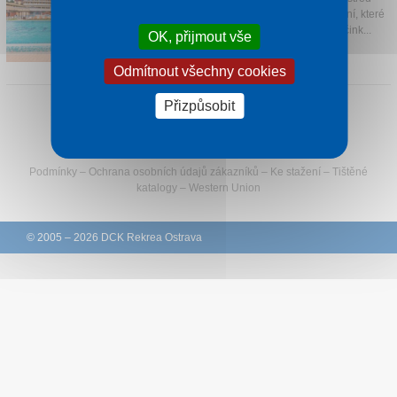
čtyřhektarového parku přímo nad jeskyní, které
Kontakt
speciální mikroklima vykazuje léčivé účink...
OK, přijmout vše
1 noc od
1 569 Kč
Odmítnout všechny cookies
Přizpůsobit
Sledujte Rekreu na Facebooku
Podmínky
–
Ochrana osobních údajů zákazníků
–
Ke stažení
–
Tištěné
katalogy
–
Western Union
© 2005 – 2026 DCK Rekrea Ostrava