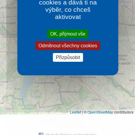
cookies a dává ti na
Bratislava
Kontakt
výběr, co chceš
Oblast kolem hlavního města Slovenska.
aktivovat
Více…
OK, přijmout vše
Odmítnout všechny cookies
Přizpůsobit
Leaflet
|
©
OpenStreetMap
contributors