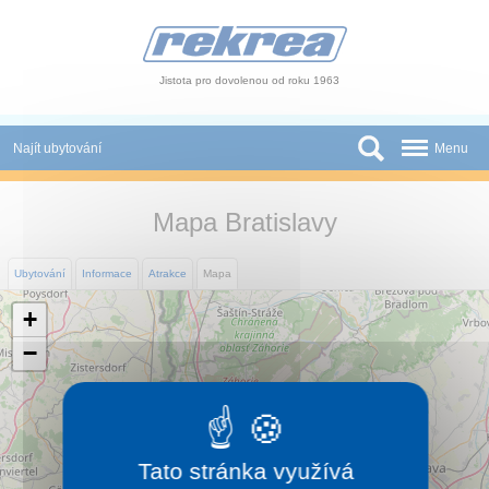
Panel pro správu cookies
Jistota pro dovolenou od roku 1963
Najít ubytování
Menu
Státy
Mapa Bratislavy
Slevy a Last Minute
Ubytování
Informace
Atrakce
Mapa
Autobusové zájezdy
+
Skupiny a konference
−
Novinky
Atrakce
Tato stránka využívá
O nás
×