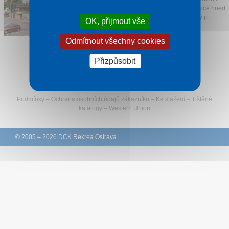
hotelu, ale můžete se projít po cyklostezce hned
Kontakt
vedle ní, která vás přes krásný zámecký p...
OK, přijmout vše
1 noc od
1 073 Kč
Odmítnout všechny cookies
Přizpůsobit
Sledujte Rekreu na Facebooku
Podmínky
–
Ochrana osobních údajů zákazníků
–
Ke stažení
–
Tištěné
katalogy
–
Western Union
© 2005 – 2026 DCK Rekrea Ostrava