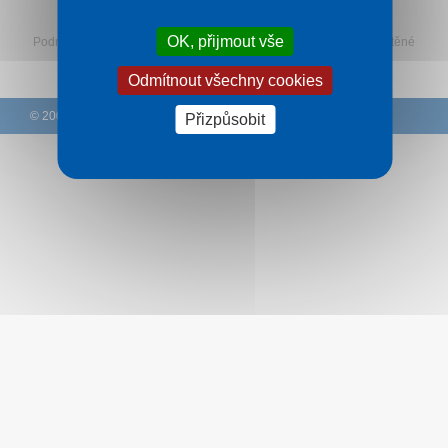
Sledujte Rekreu na Facebooku
Kontakt
OK, přijmout vše
Podmínky
–
Ochrana osobních údajů zákazníků
–
Ke stažení
–
Tištěné
katalogy
–
Western Union
Odmítnout všechny cookies
© 2005 – 2026 DCK Rekrea Ostrava
Přizpůsobit