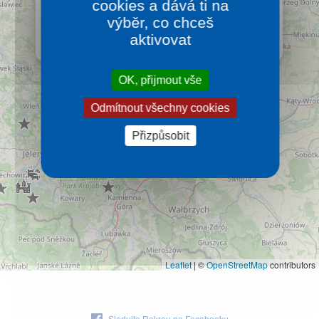
cookies a dává ti na
Jizerské hory dokáží nabídnout nenáročné túry na
Kontakt
svých zarovnaných vrcholcích s četnými rašeliništi a
výběr, co chceš
výhledy do Česka a Polska.
aktivovat
Více…
OK, přijmout vše
Odmítnout všechny cookies
Přizpůsobit
Leaflet
|
©
OpenStreetMap
contributors