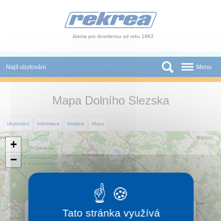
Panel pro správu cookies
Jistota pro dovolenou od roku 1963
Najít ubytování
Menu
Státy
Mapa Dolního Slezska
Slevy a Last Minute
Ubytování
Informace
Atrakce
Mapa
Autobusové zájezdy
+
Skupiny a konference
−
Novinky
Atrakce
×
Dolní Slezsko
Tato stránka využívá
O nás