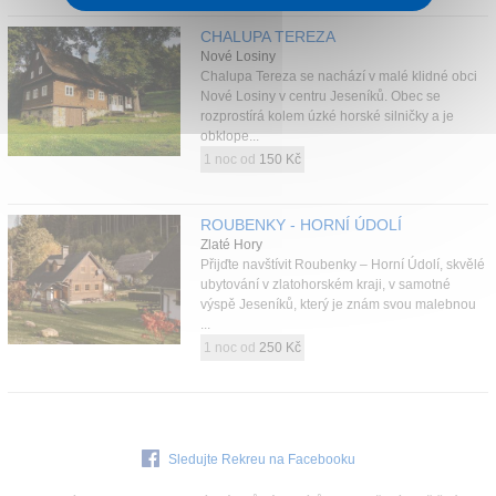
CHALUPA TEREZA
Nové Losiny
Chalupa Tereza se nachází v malé klidné obci
Nové Losiny v centru Jeseníků. Obec se
rozprostírá kolem úzké horské silničky a je
obklope...
1 noc od
150 Kč
ROUBENKY - HORNÍ ÚDOLÍ
Zlaté Hory
Přijďte navštívit Roubenky – Horní Údolí, skvělé
ubytování v zlatohorském kraji, v samotné
výspě Jeseníků, který je znám svou malebnou
...
1 noc od
250 Kč
Sledujte Rekreu na Facebooku