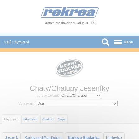
Panel pro správu cookies
Jistota pro dovolenou od roku 1963
Najít ubytování
Menu
Státy
Slevy a Last Minute
Autobusové zájezdy
Chaty/Chalupy Jeseníky
Skupiny a konference
Typ ubytování:
Vybavení:
Novinky
Ubytování
Informace
Atrakce
Mapa
Atrakce
O nás
Jeseník
Karlov pod Pradědem
Karlova Studánka
Karlovice