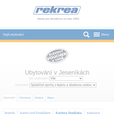
Panel pro správu cookies
Jistota pro dovolenou od roku 1963
Najít ubytování
Menu
Státy
Slevy a Last Minute
Autobusové zájezdy
Ubytování v Jeseníkách
Skupiny a konference
Typ ubytování:
Vybavení:
Novinky
Ubytování
Informace
Atrakce
Mapa
Atrakce
O nás
Jeseník
Karlov pod Pradědem
Karlova Studánka
Karlovice