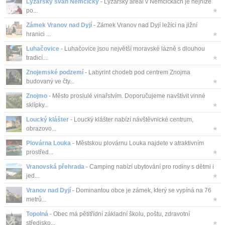
Lyžařský svah Němčičky
- Lyžařský areál v Němčičkách je nejníže
po...
★
Zámek Vranov nad Dyjí
- Zámek Vranov nad Dyjí ležící na jižní
hranici ...
★
Luhačovice
- Luhačovice jsou největší moravské lázně s dlouhou
tradicí....
★
Znojemské podzemí
- Labyrint chodeb pod centrem Znojma
budovaný ve čty...
★
Znojmo
- Město proslulé vinařstvím. Doporučujeme navštívit vinné
sklípky...
★
Loucký klášter
- Loucký klášter nabízí návštěvnické centrum,
obrazovo...
★
Plovárna Louka
- Městskou plovárnu Louka najdete v atraktivním
prostřed...
★
Vranovská přehrada
- Camping nabízí ubytování pro rodiny s dětmi i
jed...
★
Vranov nad Dyjí
- Dominantou obce je zámek, který se vypíná na 76
metrů...
★
Topolná
- Obec má pětitřídní základní školu, poštu, zdravotní
středisko...
★