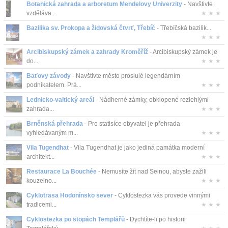
Botanická zahrada a arboretum Mendelovy Univerzity
- Navštivte
Kontakt
vzděláva...
★ ★ ★
Bazilika sv. Prokopa a židovská čtvrť, Třebíč
- Třebíčská bazilik...
★ ★ ★
Arcibiskupský zámek a zahrady Kroměříž
- Arcibiskupský zámek je
do...
★ ★ ★
Baťovy závody
- Navštivte město proslulé legendárním
podnikatelem. Prá...
★ ★ ★
Lednicko-valtický areál
- Nádherné zámky, obklopené rozlehlými
zahrada...
★ ★ ★
Brněnská přehrada
- Pro statisíce obyvatel je přehrada
vyhledávaným m...
★ ★ ★
Vila Tugendhat
- Vila Tugendhat je jako jediná památka moderní
architekt...
★ ★ ★
Restaurace La Bouchée
- Nemusíte žít nad Seinou, abyste zažili
kouzelno...
★ ★ ★
Cyklotrasa Hodonínsko sever
- Cyklostezka vás provede vinnými
tradicemi...
★ ★ ★
Cyklostezka po stopách Templářů
- Dychtíte-li po historii