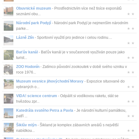
Obuvnické muzeum
- Prostřednictvím více než tisíce exponátů
seznámí obu...
★ ★
Národní park Podyjí
- Národní park Podyjí je nejmenším národním
parke...
★ ★
Lázně Zlín
- Sportovní využití pro jedince i celou rodinu....
★ ★
Baťův kanál
- Baťův kanál je v současnosti využíván pouze jako
turist...
★ ★
ZOO Hodonín
- Zatímco původní zookoutek v době svého vzniku v
roce 1976...
★ ★
Muzeum vesnice jihovýchodní Moravy
- Expozice situované do
vybraných o...
★ ★
VIDA! science centrum
- Odpálit si vodíkovou raketu, stát se
hvězdou zpr...
★ ★
Katedrála svatého Petra a Pavla
- Je národní kulturní památkou,
patří ...
★ ★
Šiklův mlýn
- Šikland je komplex zábavních areálů s největší
nabídkou...
★ ★