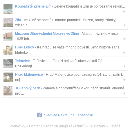
Koupaliště Zelené Zlín
- Zelené koupaliště Zlín je po rozsáhlé rekon...
★
Zlín
- Ve zlíně se nachází mnoho památek. Muzea, hrady, zámky,
zřícenin...
★
Muzeum Jihovýchodní Moravy ve Zlíně
- Muzeum vzniklo v roce
1935 teh...
★
Hrad Lukov
- Ke hradu se váže mnoho pověstí. Jeho historie sahá
hluboko ...
★
Tečovice
- Tečovice patří mezi nejstarší obce v okolí Zlína.
Rozkládají...
★
Hrad Malenovice
- Hrad Malenovice pocházející ze 14. století patří k
nej...
★
3D lanový park
- Zábava a dobrodružství v korunách stromů. Vhodné
pro ...
★
Sledujte Rekreu na Facebooku
Podmínky
–
Ochrana osobních údajů zákazníků
–
Ke stažení
–
Tištěné