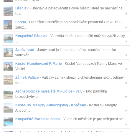
Břeclav
- Břeclav je pětadvacetitisícové město, které se nachází na
hra...
★
Loreta
- František Ditrichštejn po papežském povoletní z roku 1623
založ...
★
Koupaliště Břeclav
- V areálu letního koupaliště můžete využít velký
...
★
Janův hrad
- Janův hrad je kulturní památka, součást Lednicko-
valtickéh...
★
Kostel Nanebevzetí P. Marie
- Kostel Nanebevzetí Panny Marie ve
Valticí...
★
Zámek Valtice
- Valtický zámek sloužil Lichtenštejnům jako „rodinný
dom...
★
Archeologické naleziště Mikulčice - Valy
- Tato památka
bezpochyby p...
★
Kostel sv. Margity Antiochijskej - Kopčany
- Kostel sv. Margity
Antioch...
★
Koupaliště Zlatnícka dolina
- V letních měsících je pro veřejnost ote...
★