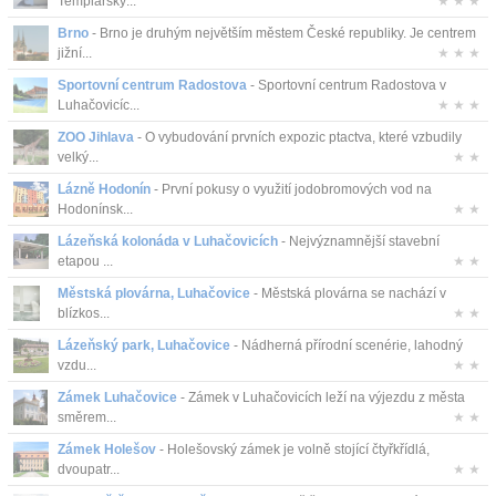
Templářský...
★ ★ ★
Brno
- Brno je druhým největším městem České republiky. Je centrem
jižní...
★ ★ ★
Sportovní centrum Radostova
- Sportovní centrum Radostova v
Luhačovicíc...
★ ★ ★
ZOO Jihlava
- O vybudování prvních expozic ptactva, které vzbudily
velký...
★ ★
Lázně Hodonín
- První pokusy o využití jodobromových vod na
Hodonínsk...
★ ★
Lázeňská kolonáda v Luhačovicích
- Nejvýznamnější stavební
etapou ...
★ ★
Městská plovárna, Luhačovice
- Městská plovárna se nachází v
blízkos...
★ ★
Lázeňský park, Luhačovice
- Nádherná přírodní scenérie, lahodný
vzdu...
★ ★
Zámek Luhačovice
- Zámek v Luhačovicích leží na výjezdu z města
směrem...
★ ★
Zámek Holešov
- Holešovský zámek je volně stojící čtyřkřídlá,
dvoupatr...
★ ★