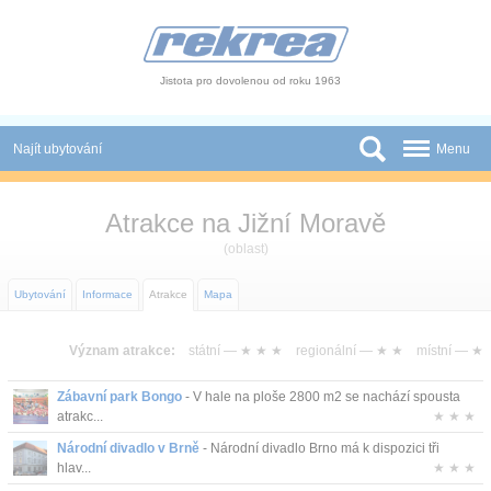
Panel pro správu cookies
Jistota pro dovolenou od roku 1963
Najít ubytování
Menu
Státy
Atrakce na Jižní Moravě
Slevy a Last Minute
(oblast)
Autobusové zájezdy
Ubytování
Informace
Atrakce
Mapa
Skupiny a konference
Význam atrakce:
státní —
★ ★ ★
regionální —
★ ★
místní —
★
Novinky
Zábavní park Bongo
- V hale na ploše 2800 m2 se nachází spousta
atrakc...
★ ★ ★
Atrakce
Národní divadlo v Brně
- Národní divadlo Brno má k dispozici tři
hlav...
★ ★ ★
O nás