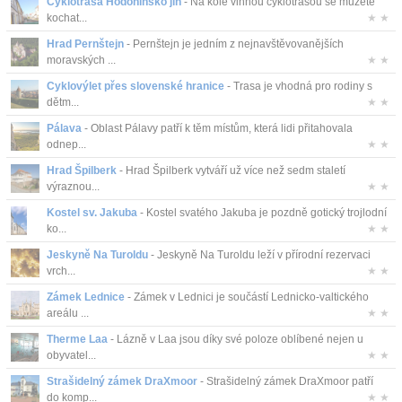
Cyklotrasa Hodonínsko jih
- Na kole vinnou cyklotrasou se můžete
kochat...
★ ★
Hrad Pernštejn
- Pernštejn je jedním z nejnavštěvovanějších
moravských ...
★ ★
Cyklovýlet přes slovenské hranice
- Trasa je vhodná pro rodiny s
dětm...
★ ★
Pálava
- Oblast Pálavy patří k těm místům, která lidi přitahovala
odnep...
★ ★
Hrad Špilberk
- Hrad Špilberk vytváří už více než sedm staletí
výraznou...
★ ★
Kostel sv. Jakuba
- Kostel svatého Jakuba je pozdně gotický trojlodní
ko...
★ ★
Jeskyně Na Turoldu
- Jeskyně Na Turoldu leží v přírodní rezervaci
vrch...
★ ★
Zámek Lednice
- Zámek v Lednici je součástí Lednicko-valtického
areálu ...
★ ★
Therme Laa
- Lázně v Laa jsou díky své poloze oblíbené nejen u
obyvatel...
★ ★
Strašidelný zámek DraXmoor
- Strašidelný zámek DraXmoor patří
do komp...
★ ★