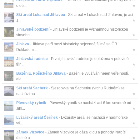
Koupaliště Oáza Vojkovice
- Nabízíme návštěvníkům plavecký bazén
o dé...
★
Ski areál Luka nad Jihlavou
- Ski areál v Lukách nad Jihlavou, je asi
1...
★
Jihlavské podzemí
- Jihlavské podzemí je významnou historickou
stavebn...
★
Jihlava
- Jihlava patří mezi historicky nejcennější města ČR.
Dokladem t...
★
Jihlavská radnice
- První jihlavská radnice je doložena v polovině
třin...
★
Bazén E. Rošického Jihlava
- Bazén je využíván nejen veřejností,
ale ...
★
Ski areál Šacberk
- Sjezdovka na Šacberku (vrchu Rudném) se
nachází na...
★
Pávovský rybník
- Pávovský rybník se nachází asi 6 km severně od
Jihl...
★
Lyžařský areál Čeřínek
- Lyžařský areál se nachází v nadmořské
vý...
★
Zámek Vizovice
- Zámek Vizovice je oáza klidu a pohody. Nabízí
útulné a...
★