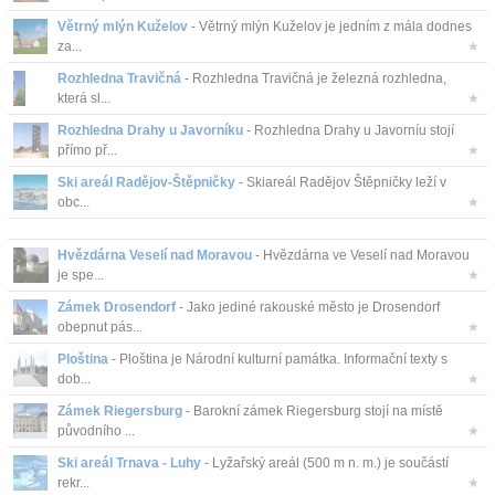
Větrný mlýn Kuželov
- Větrný mlýn Kuželov je jedním z mála dodnes
za...
★
Rozhledna Travičná
- Rozhledna Travičná je železná rozhledna,
která sl...
★
Rozhledna Drahy u Javorníku
- Rozhledna Drahy u Javorníu stojí
přímo př...
★
Ski areál Radějov-Štěpničky
- Skiareál Radějov Štěpničky leží v
obc...
★
Hvězdárna Veselí nad Moravou
- Hvězdárna ve Veselí nad Moravou
je spe...
★
Zámek Drosendorf
- Jako jediné rakouské město je Drosendorf
obepnut pás...
★
Ploština
- Ploština je Národní kulturní památka. Informační texty s
dob...
★
Zámek Riegersburg
- Barokní zámek Riegersburg stojí na místě
původního ...
★
Ski areál Trnava - Luhy
- Lyžařský areál (500 m n. m.) je součástí
rekr...
★