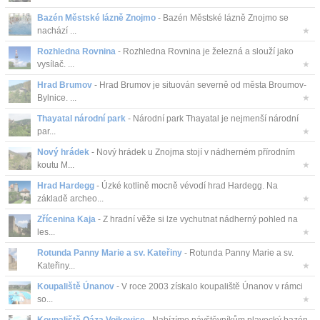
Bazén Městské lázně Znojmo
- Bazén Městské lázně Znojmo se
nachází ...
★
Rozhledna Rovnina
- Rozhledna Rovnina je železná a slouží jako
vysílač. ...
★
Hrad Brumov
- Hrad Brumov je situován severně od města Broumov-
Bylnice. ...
★
Thayatal národní park
- Národní park Thayatal je nejmenší národní
par...
★
Nový hrádek
- Nový hrádek u Znojma stojí v nádherném přírodním
koutu M...
★
Hrad Hardegg
- Úzké kotlině mocně vévodí hrad Hardegg. Na
základě archeo...
★
Zřícenina Kaja
- Z hradní věže si lze vychutnat nádherný pohled na
les...
★
Rotunda Panny Marie a sv. Kateřiny
- Rotunda Panny Marie a sv.
Kateřiny...
★
Koupaliště Únanov
- V roce 2003 získalo koupaliště Únanov v rámci
so...
★