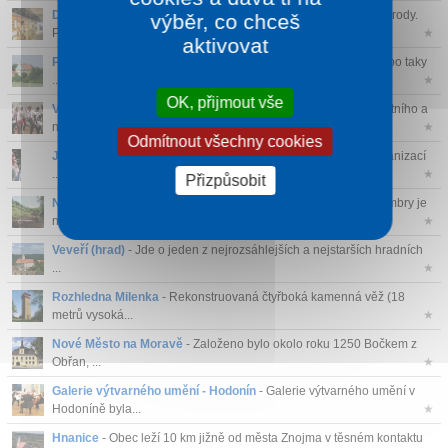
Dům přírody Pálava
- Nechte se ohromit pestrostí pálavské přírody.
výběr, co chceš
P...
★
aktivovat
Poutní místo Svatý Antonínek
- Poutní místo sv. Antonínka nebo taky
...
★
OK, přijmout vše
Verbuňk
- Roku 2005 zapsáno na seznam Mistrovských děl ústního a
nehmot...
★
Odmítnout všechny cookies
Jízda králů
- Od roku 2011 je tato úžasná tradice zapsána organizací
...
★
Přizpůsobit
Naučná ministezka „Okolo Ambry“
- Naučná stezka Okolo Ambry je
nej...
★
Veveří (hrad)
- Jde o jeden z nejrozsáhlejších a nejstarších hradních
...
★
Rozhledna Milenka
- Rekonstruovaná čtyřboká kamenná věž (18
metrů vysoká...
★
Nové Město na Moravě
- Založeno bylo okolo roku 1250 Bočkem z
Obřan, ...
★
Galerie výtvarného umění - Hodonín
- Galerie výtvarného umění v
Hodoníně byla...
★
Hnanice
- Obec leží 10 km jižně od města Znojma v těsném kontaktu