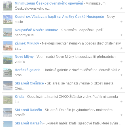
Minimuzeum Československého opevnění
- Minimuzeum
Československého o...
★
Kostel sv. Václava s kaplí sv. Anežky České Hustopeče
- Nový
koste...
★
Koupaliště Riviéra Mikulov
- K aktivnímu odpočinku patří
neodmyslitel...
★
Zámek Mikulov
- Někdejší liechtensteinský a později dietrichsteinský
zá...
★
Nové Mlýny
- Vodní nádrž Nové Mlýny je soustava tří přehradních
vodníc...
★
Horácká galerie
- Horácká galerie v Novém Městě na Moravě sídlí v
pros...
★
Ski areál Olešnice
- Ski areál se nachází v těsné blízkosti města
Oleš...
★
Křídla
- Obec leží na hranici CHKO Žďárské vrchy. Patří k ní samota
La...
★
Ski areál Dalečín
- Ski areál Dalečín je vybudován v malebném
prostře...
★
Ski areál Karasín
- Skiareál nabízí kratší sjezdové tratě, které svým ...