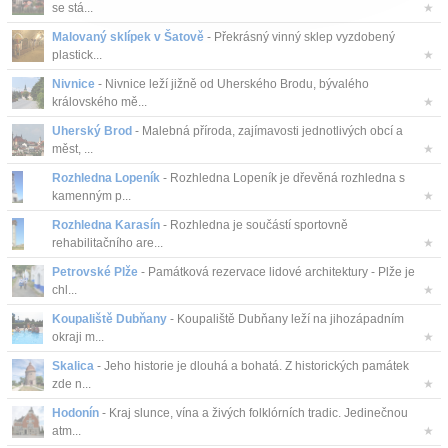
se stá...
★
Malovaný sklípek v Šatově
- Překrásný vinný sklep vyzdobený
plastick...
★
Nivnice
- Nivnice leží jižně od Uherského Brodu, bývalého
královského mě...
★
Uherský Brod
- Malebná příroda, zajímavosti jednotlivých obcí a
měst, ...
★
Rozhledna Lopeník
- Rozhledna Lopeník je dřevěná rozhledna s
kamenným p...
★
Rozhledna Karasín
- Rozhledna je součástí sportovně
rehabilitačního are...
★
Petrovské Plže
- Památková rezervace lidové architektury - Plže je
chl...
★
Koupaliště Dubňany
- Koupaliště Dubňany leží na jihozápadním
okraji m...
★
Skalica
- Jeho historie je dlouhá a bohatá. Z historických památek
zde n...
★
Hodonín
- Kraj slunce, vína a živých folklórních tradic. Jedinečnou
atm...
★