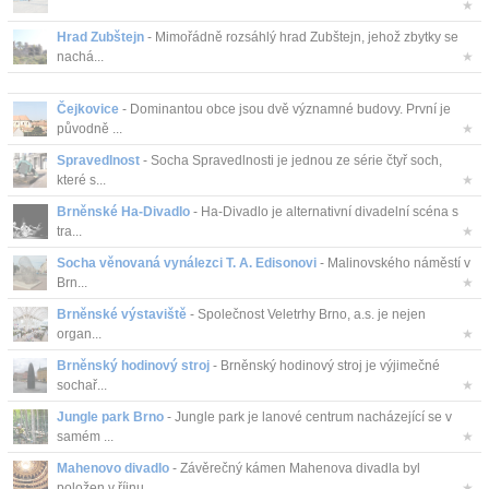
★
Hrad Zubštejn
- Mimořádně rozsáhlý hrad Zubštejn, jehož zbytky se
nachá...
★
Čejkovice
- Dominantou obce jsou dvě významné budovy. První je
původně ...
★
Spravedlnost
- Socha Spravedlnosti je jednou ze série čtyř soch,
které s...
★
Brněnské Ha-Divadlo
- Ha-Divadlo je alternativní divadelní scéna s
tra...
★
Socha věnovaná vynálezci T. A. Edisonovi
- Malinovského náměstí v
Brn...
★
Brněnské výstaviště
- Společnost Veletrhy Brno, a.s. je nejen
organ...
★
Brněnský hodinový stroj
- Brněnský hodinový stroj je výjimečné
sochař...
★
Jungle park Brno
- Jungle park je lanové centrum nacházející se v
samém ...
★
Mahenovo divadlo
- Závěrečný kámen Mahenova divadla byl
položen v říjnu ...
★