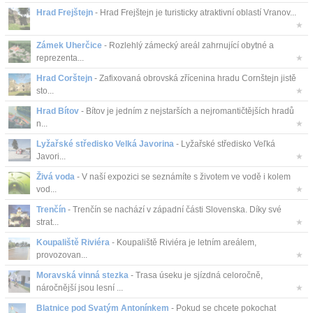
Hrad Frejštejn
- Hrad Frejštejn je turisticky atraktivní oblastí Vranov...
★
Zámek Uherčice
- Rozlehlý zámecký areál zahrnující obytné a
reprezenta...
★
Hrad Corštejn
- Zafixovaná obrovská zřícenina hradu Cornštejn jistě
sto...
★
Hrad Bítov
- Bítov je jedním z nejstarších a nejromantičtějších hradů
n...
★
Lyžařské středisko Velká Javorina
- Lyžařské středisko Veľká
Javori...
★
Živá voda
- V naší expozici se seznámíte s životem ve vodě i kolem
vod...
★
Trenčín
- Trenčín se nachází v západní části Slovenska. Díky své
strat...
★
Koupaliště Riviéra
- Koupaliště Riviéra je letním areálem,
provozovan...
★
Moravská vinná stezka
- Trasa úseku je sjízdná celoročně,
náročnější jsou lesní ...
★
Blatnice pod Svatým Antonínkem
- Pokud se chcete pokochat