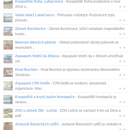
Koupaliště Duha, Luhačovice
- Koupaliště Duha postavené v roce
2010 u...
★ ★
Vodní nádrž Luhačovice
- Přehrada v blízkých Pozlovicích byla
původn...
★ ★
Zámek Buchlovice
- Zámek Buchlovice, ležící nedaleko majestátního
hradu...
★ ★
Muzeum lidových pálenic
- Oblast podomácké výroby pálenek ve
vesnickém...
★ ★
Aquapark Vodní ráj Jihlava
- Aquapark Vodní ráj v Jihlavě umožňuje
cel...
★ ★
Hrad Buchlov
- Hrad Buchlov je typickou dominantou Moravského
Slovácka ...
★ ★
Aquapark CPA Delfín
- CPA Delfín je moderní, dynamická
organizace. Hlav...
★ ★
Koupaliště a krytý bazén Hustopeče
- Koupaliště Hustopeče je
venkov...
★ ★
ZOO a zámek Zlín - Lešná
- ZOO Lešná se nachází 4 km od Zlína a
patř...
★ ★
Jeskyně Blanických rytířů
- Jeskyně Blanických rytířů je unikátní d...
★ ★