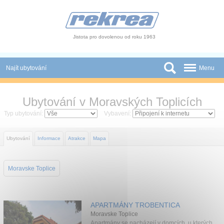
Panel pro správu cookies
Jistota pro dovolenou od roku 1963
Najít ubytování
Menu
Státy
Ubytování v Moravských Toplicích
Slevy a Last Minute
Typ ubytování:
Vybavení:
Autobusové zájezdy
Ubytování
Informace
Atrakce
Mapa
Skupiny a konference
Moravske Toplice
Novinky
Atrakce
APARTMÁNY TROBENTICA
O nás
Moravske Toplice
Apartmány se nacházejí v domcích, u kterých