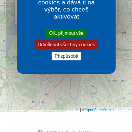
cookies a dává ti na
severozápandě od Győru (Ráb). Nachází se v
Kontakt
soutoku Mosoni Duna (Mosoňského Dunaje) a řeky
výběr, co chceš
Lajta.
aktivovat
Více…
OK, přijmout vše
Odmítnout všechny cookies
Přizpůsobit
Leaflet
|
©
OpenStreetMap
contributors