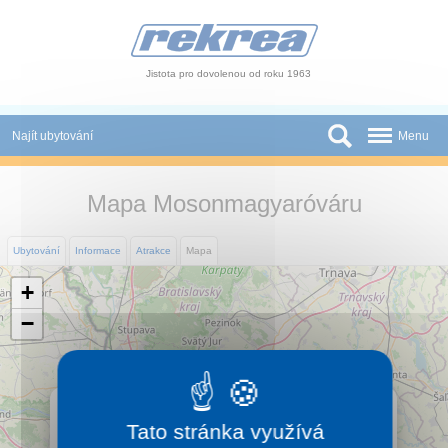
Panel pro správu cookies
Jistota pro dovolenou od roku 1963
Najít ubytování
Menu
Státy
Mapa Mosonmagyaróváru
Slevy a Last Minute
Ubytování
Informace
Atrakce
Mapa
Autobusové zájezdy
+
Skupiny a konference
−
Novinky
Atrakce
×
Mosonmagyaróvár
Tato stránka využívá
O nás
Lázeňské město Mosonmagyaróvár leží 38 km