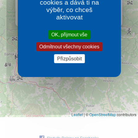
cookies a dává ti na
Druhé nejnavštěvovanější pohoří Slovenska a oblast,
Kontakt
kde z turistického menu můžete ochutnat nevídané
výběr, co chceš
množství aktivit.
aktivovat
Více…
OK, přijmout vše
Odmítnout všechny cookies
Přizpůsobit
Leaflet
|
©
OpenStreetMap
contributors