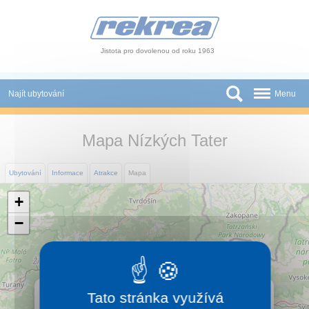
Panel pro správu cookies
Jistota pro dovolenou od roku 1963
Najít ubytování
Menu
Státy
Mapa Nízkých Tater
Slevy a Last Minute
Ubytování
Informace
Atrakce
Mapa
Autobusové zájezdy
+
Skupiny a konference
−
Novinky
Atrakce
×
Nízké Tatry
Tato stránka využívá
O nás