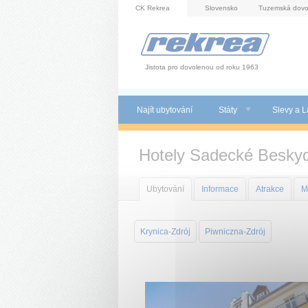
Panel pro správu cookies
CK Rekrea
Slovensko
Tuzemská dovo
Jistota pro dovolenou od roku 1963
Najít ubytování
Státy
Slevy a L
Hotely Sadecké Besky
Ubytování
Informace
Atrakce
M
Krynica-Zdrój
Piwniczna-Zdrój