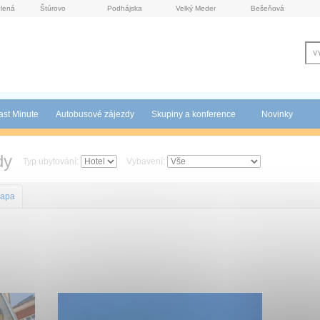
lená
Štúrovo
Podhájska
Velký Meder
Bešeňová
ast Minute
Autobusové zájezdy
Skupiny a konference
Novinky
dy
Typ ubytování:
Vybavení:
apa