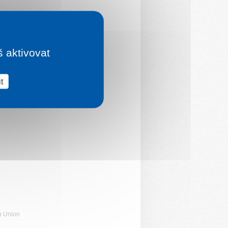
š aktivovat
t
n Union