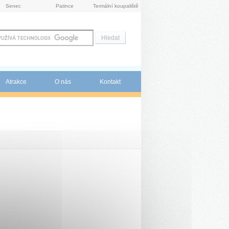
Senec
Patince
Termální koupaliště
Atrakce
O nás
Kontakt