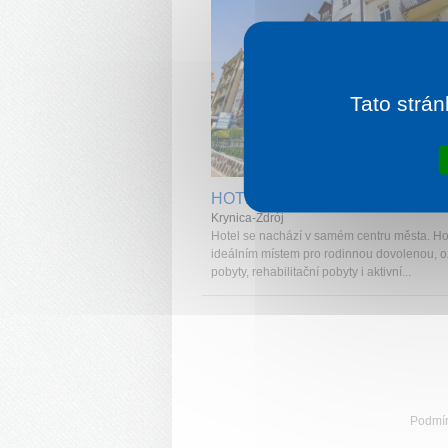
Tato strán
1 noc od
8
HOTEL KRYNICA ZDRÓJ
Krynica-Zdrój
Hotel se nachází v samém centru města. Hot
ideálním místem pro rodinnou dovolenou, 
pobyty, rehabilitační pobyty i aktivní...
Podmí