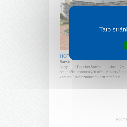
Tato strán
1 noc od
2 
HOTEL PARK INN
Sárvár
Nový hotel Park Inn Sárvár je postavený v 
nejhezčích maďarských měst, v srdci západ
Zadunají, světoznámé oblasti termálníc...
Podmí