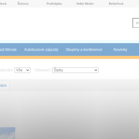
lená
Štúrovo
Podhájska
Velký Meder
Bešeňová
ast Minute
Autobusové zájezdy
Skupiny a konference
Novinky
bytování:
Vybavení:
apa