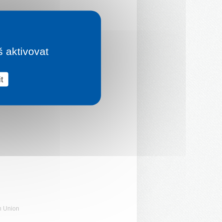
š aktivovat
t
n Union