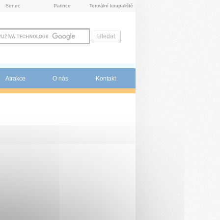
Senec
Patince
Termální koupaliště
Atrakce
O nás
Kontakt