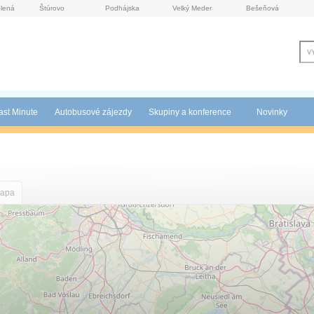
lená
Štúrovo
Podhájska
Velký Meder
Bešeňová
ast Minute
Autobusové zájezdy
Skupiny a konference
Novinky
apa