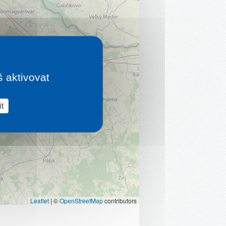
š aktivovat
t
Leaflet
|
©
OpenStreetMap
contributors