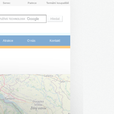
Senec
Patince
Termální koupaliště
Atrakce
O nás
Kontakt