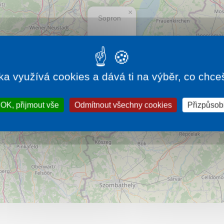
×
Sopron
Více…
ka využívá cookies a dává ti na výběr, co chce
OK, přijmout vše
Odmítnout všechny cookies
Přizpůsobi