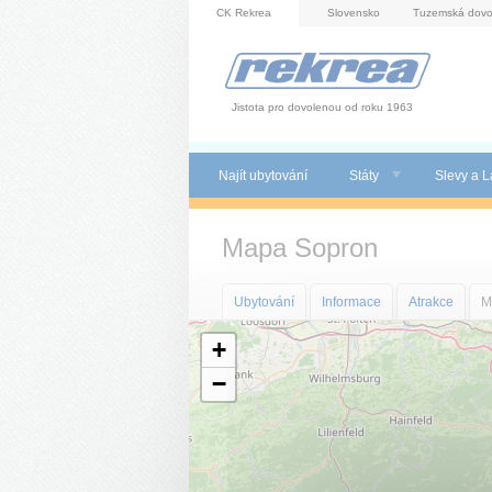
Panel pro správu cookies
CK Rekrea
Slovensko
Tuzemská dovo
Jistota pro dovolenou od roku 1963
Najít ubytování
Státy
Slevy a L
Mapa Sopron
Ubytování
Informace
Atrakce
M
+
−