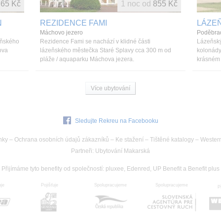
65 Kč
1 noc od
855 Kč
N
REZIDENCE FAMI
LÁZE
Máchovo jezero
Poděbra
eňského
Rezidence Fami se nachází v klidné části
Lázeňský
ova
lázeňského městečka Staré Splavy cca 300 m od
kolonády
pláže / aquaparku Máchova jezera.
krásném 
Více ubytování
Sledujte Rekreu na Facebooku
nky
–
Ochrana osobních údajů zákazníků
–
Ke stažení
–
Tištěné katalogy
–
Wester
Partneři
:
Ubytování Makarská
Přijímáme tyto benefity od společností
:
pluxee, Edenred, UP Benefit a Benefit plus
uje
Spolupracujeme
Pojišťuje
Spolupracujeme
P