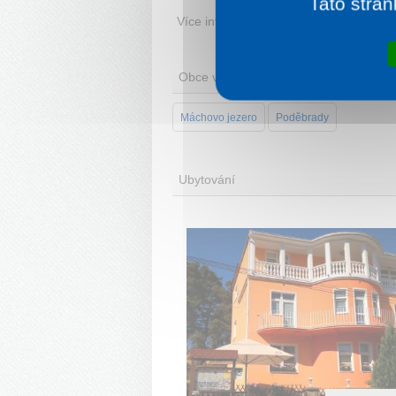
Tato strán
Více informací:
Středočeský kraj
Obce v oblasti
Máchovo jezero
Poděbrady
Ubytování