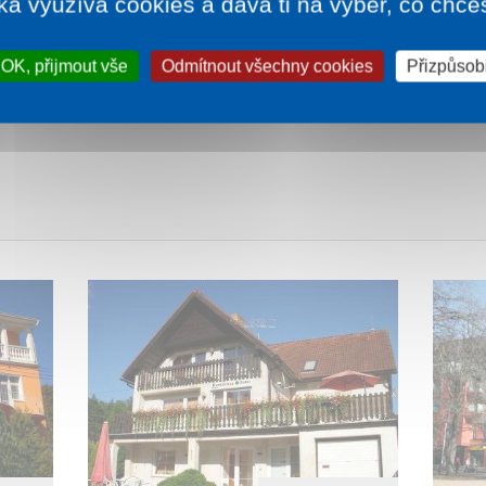
ka využívá cookies a dává ti na výběr, co chce
OK, přijmout vše
Odmítnout všechny cookies
Přizpůsobi