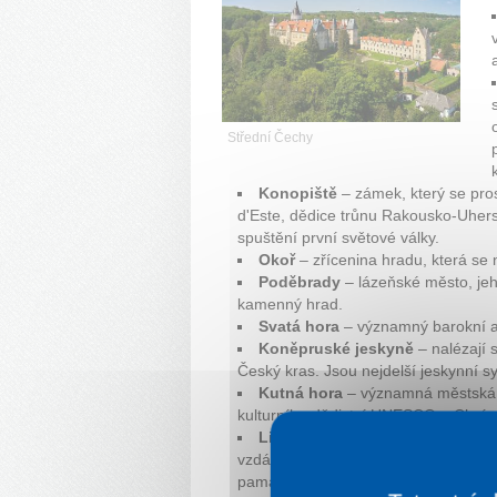
Střední Čechy
Konopiště
– zámek, který se pros
d'Este, dědice trůnu Rakousko-Uhers
spuštění první světové války.
Okoř
– zřícenina hradu, která se
Poděbrady
– lázeňské město, je
kamenný hrad.
Svatá hora
– významný barokní ar
Koněpruské jeskyně
– nalézají 
Český kras. Jsou nejdelší jeskynní 
Kutná hora
– významná městská 
kulturního dědictví UNESCO – Chrám
Lidice
– obec vyhlazena německým
vzdálenosti několika set metrů od pů
památník obětem masakru, v obci se 