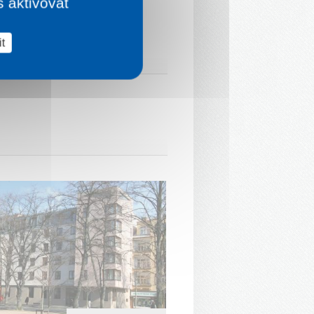
š aktivovat
t