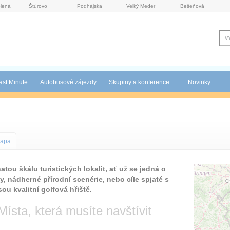
lená
Štúrovo
Podhájska
Velký Meder
Bešeňová
ast Minute
Autobusové zájezdy
Skupiny a konference
Novinky
apa
tou škálu turistických lokalit, ať už se jedná o
ky, nádherné přírodní scenérie, nebo cíle spjaté s
ou kvalitní golfová hřiště.
Místa, která musíte navštívit