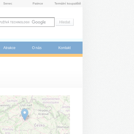
Senec
Patince
Termální koupaliště
Atrakce
O nás
Kontakt