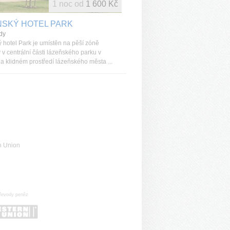
1 noc od
1 600 Kč
ŇSKÝ HOTEL PARK
dy
 hotel Park je umístěn na pěší zóně
 v centrální části lázeňského parku v
a klidném prostředí lázeňského města ...
n Union
řevody peněz