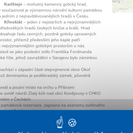
Karlštejn
– mohutný kamenný gotický hrad,
v současnosti je významnou národní kulturní památkou
a jedním z nejnavštěvo­vanějších hradů v Česku.
Křivoklát
– jeden z nejstarších a nejvýznamnějších
středověkých hradů českých knížat a králů. Hrad
obsahuje řadu cenných, pozdně goticky upravených
prostor, přičemž především jeho kaple patří
k nejvýznamnějším gotickým prostorům u nás.
lavil se jako poslední sídlo Františka Ferdinanda
ké říše, jehož zavraždění v Sarajevu bylo záminkou
 nachází v západní části stejnojmenné obce Okoř.
hož dominantou je poděbradský zámek, původně
eál a poutní místo na vrchu u Příbrami
se uvnitř návrší Zlatý kůň nad obcí Koněprusy v CHKO
systém v Čechách.
památková rezervace, zapsaná na seznamu světového
 svaté Barbory
i nacisty a po válce pak znovu obnovena ve
vodní vyhlazené obce. Na místě starých Lidic byl zřízen
nachází muzeum připomínající tuto tragédii.