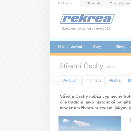
Panel pro správu cookies
CK Rekrea
Slovensko
Tuzemská dovo
Jistota pro dovolenou od roku 1963
Najít ubytování
Státy
Slevy a L
Střední Čechy
(oblast)
Ubytování
Informace
Atrakce
M
Střední Čechy nabízí vyjimečně boha
cíle tradiční, jako historické památ
moderním životním stylem, jakými js