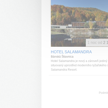
1 noc od
2 
HOTEL SALAMANDRA
Bánská Štiavnica
Hotel Salamandra je nový a zároveň jediný 
situovaný uprostřed moderního lyžařského 
Salamandra Resort.
Podmí