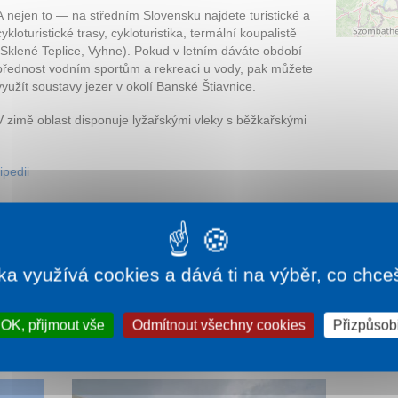
A nejen to — na středním Slovensku najdete turistické a
cykloturistické trasy, cykloturistika, termální koupalistě
(Sklené Teplice, Vyhne). Pokud v letním dáváte období
přednost vodním sportům a rekreaci u vody, pak můžete
využít soustavy jezer v okolí Banské Štiavnice.
V zimě oblast disponuje lyžařskými vleky s běžkařskými
ipedii
ka využívá cookies a dává ti na výběr, co chce
OK, přijmout vše
Odmítnout všechny cookies
Přizpůsobi