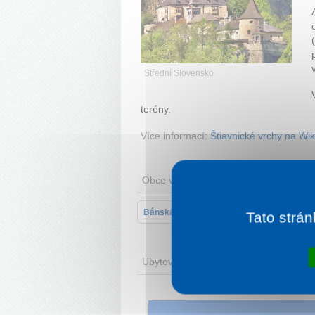
Střední Slovensko
terény.
Více informací:
Štiavnické vrchy na Wik
Obce v oblasti
Bánská Štiavnica
Vyhne
Tato strán
Ubytování