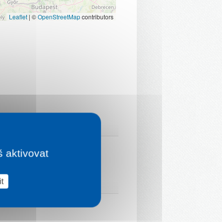
Leaflet
|
©
OpenStreetMap
contributors
š aktivovat
t