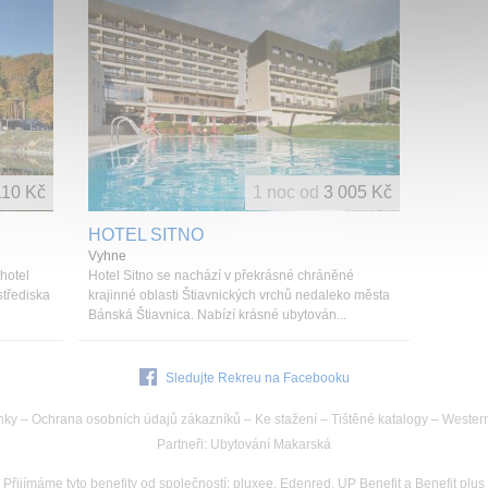
110 Kč
1 noc od
3 005 Kč
HOTEL SITNO
Vyhne
hotel
Hotel Sitno se nachází v překrásné chráněné
střediska
krajinné oblasti Štiavnických vrchů nedaleko města
Bánská Štiavnica. Nabízí krásné ubytován...
Sledujte Rekreu na Facebooku
nky
–
Ochrana osobních údajů zákazníků
–
Ke stažení
–
Tištěné katalogy
–
Wester
Partneři
:
Ubytování Makarská
Přijímáme tyto benefity od společností
:
pluxee, Edenred, UP Benefit a Benefit plus