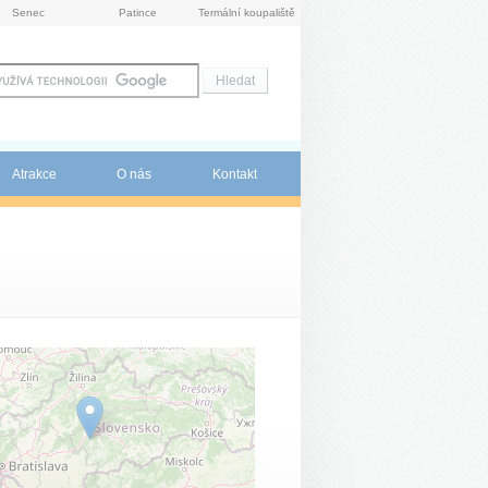
Senec
Patince
Termální koupaliště
Atrakce
O nás
Kontakt