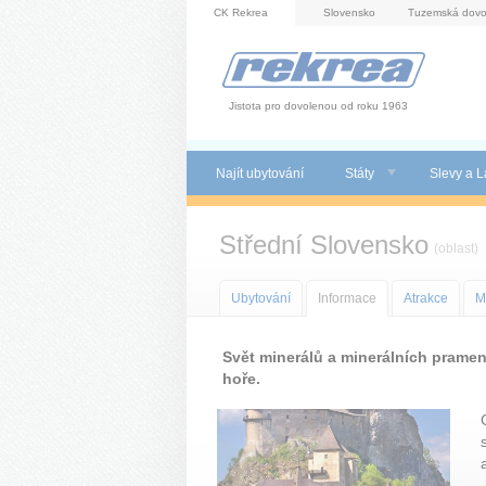
Panel pro správu cookies
CK Rekrea
Slovensko
Tuzemská dovo
Jistota pro dovolenou od roku 1963
Najít ubytování
Státy
Slevy a L
Střední Slovensko
(oblast)
Ubytování
Informace
Atrakce
M
Svět minerálů a minerálních pramen
hoře.