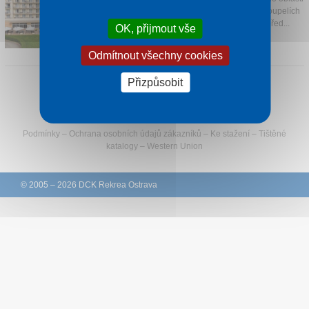
Őrség nabízí svým hostům relaxaci v koupelích
Kontakt
se středozemní atmosférou a kuchyni před...
OK, přijmout vše
1 noc od
2 190 Kč
Odmítnout všechny cookies
Přizpůsobit
Sledujte Rekreu na Facebooku
Podmínky
–
Ochrana osobních údajů zákazníků
–
Ke stažení
–
Tištěné
katalogy
–
Western Union
© 2005 – 2026 DCK Rekrea Ostrava