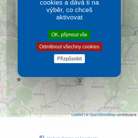
cookies a dává ti na
Tady se nemluví slovensky. Na východním Slovensku
Kontakt
se hutori, hvari a rečuje. Ale my Češi to často ani
výběr, co chceš
nepoznáme.
aktivovat
Více…
OK, přijmout vše
Odmítnout všechny cookies
Přizpůsobit
Leaflet
|
©
OpenStreetMap
contributors