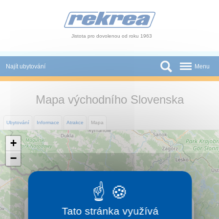
Panel pro správu cookies
Jistota pro dovolenou od roku 1963
Najít ubytování
Menu
Státy
Mapa východního Slovenska
Slevy a Last Minute
Ubytování
Informace
Atrakce
Mapa
Autobusové zájezdy
+
Skupiny a konference
−
Novinky
Atrakce
×
Východní Slovensko
Tato stránka využívá
O nás