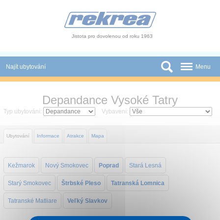
Panel pro správu cookies
Jistota pro dovolenou od roku 1963
Najít ubytování
Menu
Státy
Depandance Vysoké Tatry
Slevy a Last Minute
Typ ubytování:
Vybavení:
Autobusové zájezdy
Ubytování
Informace
Atrakce
Mapa
Skupiny a konference
Kežmarok
Nový Smokovec
Poprad
Stará Lesná
Novinky
Starý Smokovec
Štrbské Pleso
Tatranská Lomnica
Atrakce
Tatranské Matliare
Veľký Slavkov
O nás