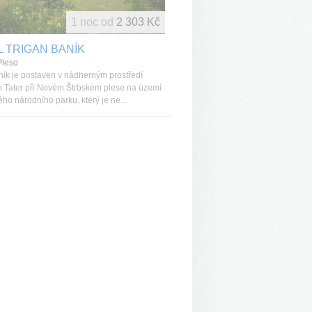
1 noc od
2 303 Kč
 TRIGAN BANÍK
Pleso
ník je postaven v nádherným prostředí
 Tater při Novém Štrbském plese na území
ho národního parku, který je ne...