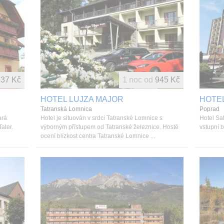
37 Kč
1 noc od
945 Kč
HOTEL LUJZA MAJOR
HOTE
Tatranská Lomnica
Poprad
ará
Hotel je situován v srdci Tatranské Lomnice s
Hotel Sa
ater.
výborným přístupem od Tatranské železnice. Hosté
vstupní 
ocení blízkost centra Tatranské Lomnice ...