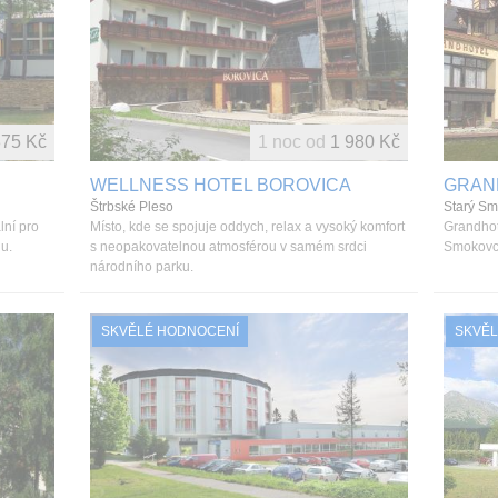
875 Kč
1 noc od
1 980 Kč
WELLNESS HOTEL BOROVICA
GRAN
Štrbské Pleso
Starý S
lní pro
Místo, kde se spojuje oddych, relax a vysoký komfort
Grandhot
lu.
s neopakovatelnou atmosférou v samém srdci
Smokovce
národního parku.
SKVĚLÉ HODNOCENÍ
SKVĚL