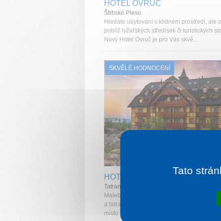
HOTEL OVRUČ
Štrbské Pleso
Hledáte ubytování v klidném prostředí, ale 
poblíž lyžařských středisek či turistických s
Nový Hotel Ovruč je pro Vás skvě...
SKVĚLÉ HODNOCENÍ
1 noc od
1 
Tato strán
HOTEL KUKUČKA
Tatranská Lomnica
Malebné prostředí Vysokých Tater, harmonie
a tatranského okolí, komfortní ubytování - id
místo pro Vaši dovolenou, kterou ...