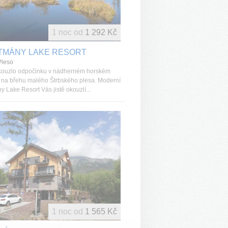
1 noc od
1 292 Kč
TMÁNY LAKE RESORT
Pleso
kouzlo odpočinku v nádherném horském
í na břehu malého Štrbského plesa. Moderní
 Lake Resort Vás jistě okouzlí...
1 noc od
1 565 Kč