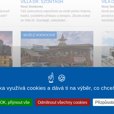
VILLA DR. SZONTAGH
VILA O
Nový Smokovec
Nový Sm
zároveň
Váš zasloužený odpočinek na místě plném historie,
Nově pos
tezek?
tradici, osobitého přístupu a designu. Zkuste pobyt
prosince
ve Ville Dr. Szontagh, zakladatel...
množství 
SKVĚLÉ HODNOCENÍ
580 Kč
1 noc od
1 582 Kč
ka využívá cookies a dává ti na výběr, co chce
APARTMÁNY KOLIBA KAMZÍK
APAR
Starý Smokovec
Štrbské 
 přírody
Apartmány Koliba Kamzík se nacházejí přímo v srdci
Moderní 
OK, přijmout vše
Odmítnout všechny cookies
Přizpůsobi
eální
Vysokých Tater ve Starém Smokovci. Starý
Pohodu a 
Smokovec je nejstarší tatranská osada na úb...
zamilujet