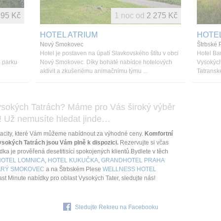
995 Kč
1 noc od
2 275 Kč
HOTEL ATRIUM
HOTEL
Nový Smokovec
Štrbské 
Hotel je postaven na úpatí Slavkovského štítu v obci
Hotel Ba
 parku
Nový Smokovec. Díky bohaté nabídce hotelových
Vysokých
aktivit a zkušenému animačnímu týmu ...
Tatranské
Vysokých Tatrách? Máme pro Vás široký výběr
! Už nemusíte hledat jinde…
pacity, které Vám můžeme nabídnout za výhodné ceny.
Komfortní
sokých Tatrách jsou Vám plně k dispozici.
Rezervujte si včas
ka je prověřená desetitisící spokojených klientů.Bydlete v těch
HOTEL LOMNICA
,
HOTEL KUKUČKA
,
GRANDHOTEL PRAHA
ARÝ SMOKOVEC
a na Štrbském Plese
WELLNESS HOTEL
t Minute nabídky pro oblast Vysokých Tater, sledujte nás!
Sledujte Rekreu na Facebooku