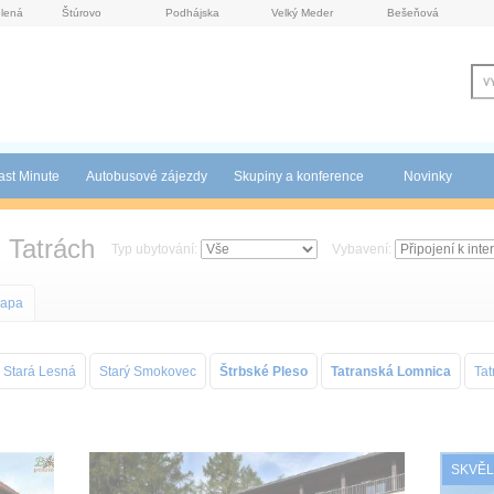
lená
Štúrovo
Podhájska
Velký Meder
Bešeňová
ast Minute
Autobusové zájezdy
Skupiny a konference
Novinky
 Tatrách
Typ ubytování:
Vybavení:
apa
Stará Lesná
Starý Smokovec
Štrbské Pleso
Tatranská Lomnica
Tat
SKVĚL