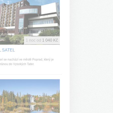
1 noc od
1 040 Kč
L SATEL
tel se nachází ve městě Poprad, který je
bránou do Vysokých Tater.