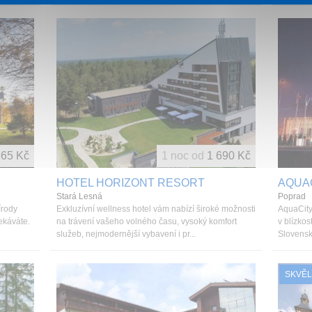
665 Kč
1 noc od
1 690 Kč
HOTEL HORIZONT RESORT
AQUA
Stará Lesná
Poprad
írody
Exkluzívní wellness hotel vám nabízí široké možnosti
AquaCity
ekáváte.
na trávení vašeho volného času, vysoký komfort
v blízkos
služeb, nejmodernější vybavení i pr...
Slovenské
SKVĚL