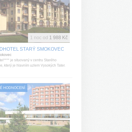
1 noc od
1 988 Kč
DHOTEL STARÝ SMOKOVEC
mokovec
el**** je situovaný v centru Starého
, který je hlavním uzlem Vysokých Tater.
É HODNOCENÍ