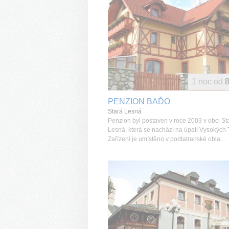
1 noc od
8
PENZION BAĎO
Stará Lesná
Penzion byl postaven v roce 2003 v obci St
Lesná, která se nachází na úpatí Vysokých T
Zařízení je umístěno v podtatranské obla...