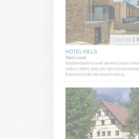
1 noc od
1 
HOTEL HILLS
Stará Lesná
Nadstandardní a nově otevřený hotel e ideá
rodiny s dětmi, páry, ale i pro byznys kliente
Exkluzivní hotel vás okouzlí svou a...