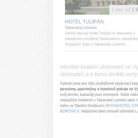
1 noc od
1 
HOTEL TULIPÁN
Tatranská Lomnica
Útulný stylový Hotel Tulipán je situovaný v
malebném prostředí Tatranského národního
Vysokých Tater, v Tatranské Lomnici....
Hledáte kvalitní ubytování ve 
ubytování a k tomu skvělé ceny
Vybrali jsme pro Vás osvědčené ubytovací ka
penziony, apartmány a hotelové pokoje ve Vy
svůj termín, kapacity jsou omezené. Naše nabíd
nejlepších hotelech v Tatranské Lomnici jako
nebo ve Starém Smokovci
GRANDHOTEL ST
BOROVICA
. Nabízíme také cenově výhodné Las