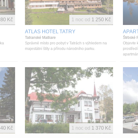
180 Kč
1 noc od
1 250 Kč
ATLAS HOTEL TATRY
APAR
Tatranské Matliare
Štrbské 
čka
Správné místo pro pobyt v Tatrách s výhledem na
Objevte 
majestátní štíty a přírodu národního parku.
prostřed
apartmány
340 Kč
1 noc od
1 370 Kč