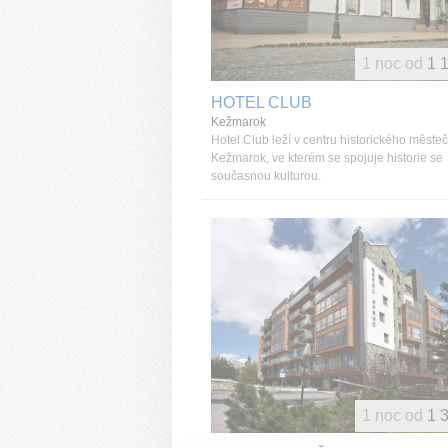
1 noc od
1 
HOTEL CLUB
Kežmarok
Hotel Club leží v centru historického měste
Kežmarok, ve kterém se spojuje historie se
současnou kulturou.
1 noc od
1 