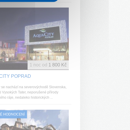
1 noc od
1 800 Kč
CITY POPRAD
 se nachází na severovýchodě Slovenska,
ti Vysokých Tater, neporušené přírody
ho ráje, nedaleko historických ...
É HODNOCENÍ