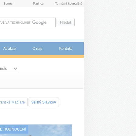
Senec
Patince
Termální koupaliště
Atrakce
O nás
Kontakt
ranské Matliare
Veľký Slavkov
É HODNOCENÍ