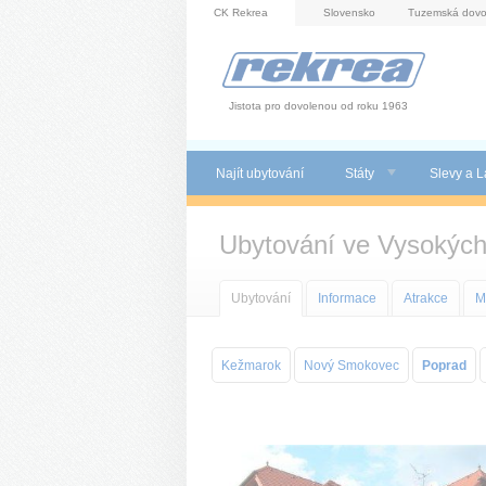
Panel pro správu cookies
CK Rekrea
Slovensko
Tuzemská dovo
Jistota pro dovolenou od roku 1963
Najít ubytování
Státy
Slevy a L
Ubytování ve Vysokých
Ubytování
Informace
Atrakce
M
Kežmarok
Nový Smokovec
Poprad