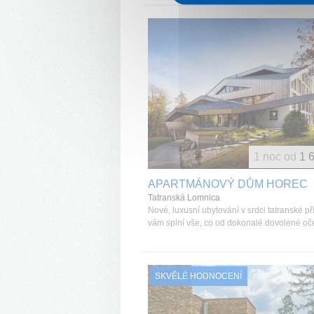
1 noc od
1 
APARTMÁNOVÝ DŮM HOREC
Tatranská Lomnica
Nové, luxusní ubytování v srdci tatranské př
vám splní vše, co od dokonalé dovolené oč
SKVĚLÉ HODNOCENÍ