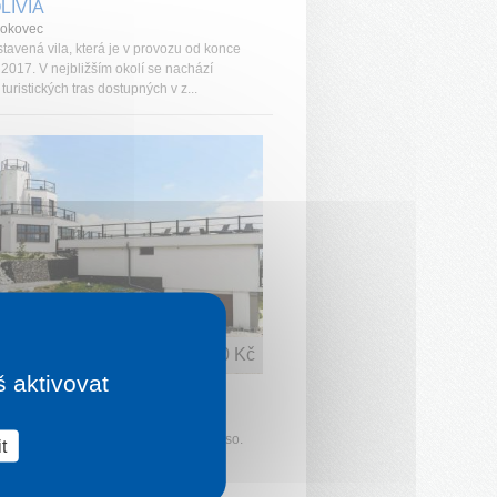
LÍVIA
okovec
tavená vila, která je v provozu od konce
 2017. V nejbližším okolí se nachází
turistických tras dostupných v z...
1 noc od
1 660 Kč
š aktivovat
TMÁNY MONTE MÓRY
Pleso
apartmány s vyhlídkou na Štrbské Pleso.
t
klid v přírodním prostřední si určitě
e.