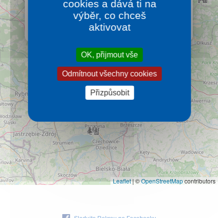
cookies a dává ti na
Województwo śląskie
Kontakt
výběr, co chceš
Území polských Beskyd a známá oblast pro relaxaci.
aktivovat
Více…
OK, přijmout vše
Odmítnout všechny cookies
Přizpůsobit
Leaflet
|
©
OpenStreetMap
contributors