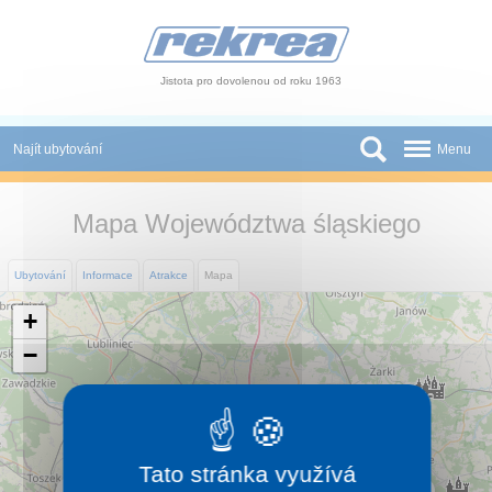
Panel pro správu cookies
Jistota pro dovolenou od roku 1963
Najít ubytování
Menu
Státy
Mapa Województwa śląskiego
Slevy a Last Minute
Ubytování
Informace
Atrakce
Mapa
Autobusové zájezdy
+
Skupiny a konference
−
Novinky
Atrakce
Tato stránka využívá
O nás
×