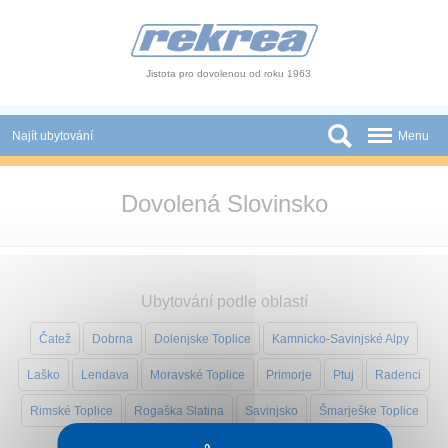
Panel pro správu cookies
Jistota pro dovolenou od roku 1963
Najít ubytování
Menu
Státy
Dovolená Slovinsko
Slevy a Last Minute
Autobusové zájezdy
Ubytování podle oblastí
Skupiny a konference
Čatež
Dobrna
Dolenjske Toplice
Kamnicko-Savinjské Alpy
Novinky
Laško
Lendava
Moravské Toplice
Primorje
Ptuj
Radenci
Atrakce
Rimské Toplice
Rogaška Slatina
Savinjsko
Šmarješke Toplice
O nás