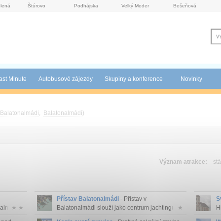
lená
Štúrovo
Podhájska
Velký Meder
Bešeňová
ast Minute
Autobusové zájezdy
Skupiny a konference
Novinky
Balatonalmádi
,
Balatonalmádi
)
Význam atrakce:
stá
Přístav Balatonalmádi
- Přístav v
S
almá...
★ ★
Balatonalmádi slouží jako centrum jachtingu
★
Hi
a...