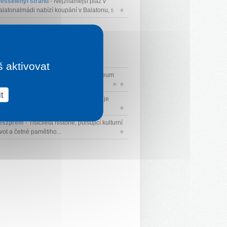
esselényi strand
- Nejznámější pláž v
alatonalmádi nabízí koupání v Balatonu, s...
★
š aktivovat
itorlázeum
- Moderní interaktivní muzeum
ěnované jachtingu na Balatonu....
★ ★
t
yhlídka Somlyó-hegyi
- Somlyó-hegy je
ýrazný kopec nad Balatonalmádi, k...
★
eszprém
- Tisíciletá historie, pulsující kulturní
vot a četné pamětiho...
★