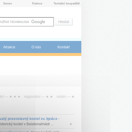
Senec
Patince
Termální koupaliště
Atrakce
O nás
Kontakt
tní —
★ ★ ★
regionální —
★ ★
místní —
★
vatý pravoslavný kostel sv. Ignáce
-
storický kostel v Balatonalmádi ...
★