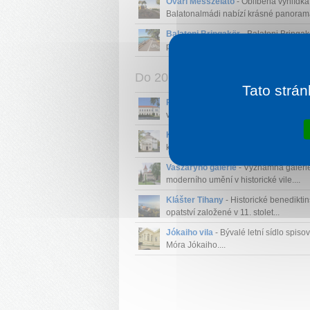
Óvári Messzelátó
- Oblíbená vyhlídk
Balatonalmádi nabízí krásné panorama
Balatoni Bringakör
- Balatoni Bringak
populární cyklotrasa kolem jezera Bala
Do 20 km
Tato strán
Panteon Balatonfüred
- Pamětní míst
věnované významným osobnostem spo
Kulatý kostel
- Unikátní klasicistní kos
kruhovým půdorysem v centru...
Vaszaryho galerie
- Významná galeri
moderního umění v historické vile....
Klášter Tihany
- Historické benedikti
opatství založené v 11. stolet...
Jókaiho vila
- Bývalé letní sídlo spiso
Móra Jókaiho....