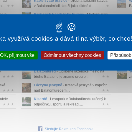
a nad
Kaple svaté pravice
- Drobná sakrální stavba
W
t...
★ ★
v Balatonalmádi slouží jako klidné d...
★
B
ör je
Park soch Handshake Europe
- Moderní park
...
★
se sochami symbolizuje přátelství a spol...
★
ka využívá cookies a dává ti na výběr, co chce
o
Kossuthův pramen
- Léčivý minerální pramen
V
jen...
★ ★ ★
v centru lázeňské části města....
★ ★ ★
v
OK, přijmout vše
Odmítnout všechny cookies
Přizpůsobi
tel s
Tagore promenáda
- Nejznámější pobřežní
V
★ ★ ★
promenáda Balatonfüredu s parkovo...
★ ★ ★
v
e
Balatonfüred
- Oblíbené lázeňské město na
V
★ ★ ★
břehu Balatonu je známé svou pr...
★ ★
ži
nské
Lóczyho jeskyně
- Krasová jeskyně v kopcích
★ ★ ★
nad Balatonfüredem....
★ ★
vatele
Kiserdő
- Lesopark v Balatonfüredu určený k
★ ★ ★
odpočinku, sportu a rekreaci....
★ ★
Sledujte Rekreu na Facebooku