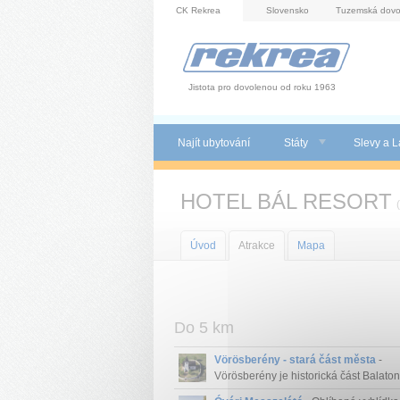
Panel pro správu cookies
CK Rekrea
Slovensko
Tuzemská dovo
Jistota pro dovolenou od roku 1963
Najít ubytování
Státy
Slevy a L
HOTEL BÁL RESORT
(
Úvod
Atrakce
Mapa
Do 5 km
Vörösberény - stará část města
-
Vörösberény je historická část Balaton