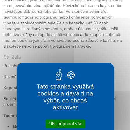
za objevováním vína, sjížděním Hévízského toku na kajaku nebo
Kontakt
návštěvou dobrodružného parku. Po skončení semináře,
teambuildingového programu nebo konference pořádaných
v našem společenském sále Zala s kapacitou až 60 osob,
vhodným i k rodinným setkáním, mohou účastníci využít i další
hotelové služby (vstup do sekce wellness a do koupelí) nebo se
mohou podle svých přání věnovat nerušené zábavě v kasinu, na
diskotéce nebo se pobavit programem karaoke.
Sál Zala
Podlahová plocha: 108 m²
Rozměr (m): 20×5,4×3
Tato stránka využívá
Kapacita:
cookies a dává ti na
Banket: 40 Tvar U: Recepce: 60 Školská sezení: 40 Divadelní
výběr, co chceš
sezení: 60
aktivovat
Technické vybavení sálu:
OK, přijmout vše
klimatizace