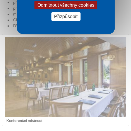
přirozené osvětlení
Odmítnout všechny cookies
projektor
mikrofon
Přizpůsobit
CD přehrávač
DVD přehrávač
Konferenční místnost