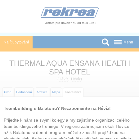
Panel pro správu cookies
Jistota pro dovolenou od roku 1963
Najít ubytování
Menu
Státy
THERMAL AQUA ENSANA HEALTH
Slevy a Last Minute
SPA HOTEL
(
Hévíz
,
Hévíz
)
Autobusové zájezdy
Úvod
Hodnocení
Atrakce
Mapa
Konference
Skupiny a konference
Novinky
Teambuilding u Balatonu? Nezapomeňte na Hévíz!
Přijeďte k nám se svými kolegy a my zajistíme organizaci celého
Atrakce
teambuildingového tréningu. V regionu zahrnujícím okolí Hévízu
až k Balatonu si denní program můžete zpestřit projížďkou na
O nás
plachetnicích, jízdou na motokárách či vozítkách segway a výlety