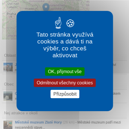
Tato stránka využívá
Leaflet
|
©
OpenStreetMap
contributors
cookies a dává ti na
výběr, co chceš
aktivovat
Oblast
Jeseníky
- Čistý a svěží vzduch, atraktivní horský terén, množství
nádherných vod...
OK, přijmout vše
Odmítnout všechny cookies
Obec
Přizpůsobit
Ostružná
- Horská obec je velmi významným turistickým střediskem
na Jesenicku. V...
Nej atrakce v okolí
Městské muzeum Zlaté Hory
(26 km)
- Městské muzeum patří mezi
nejcennější stave...