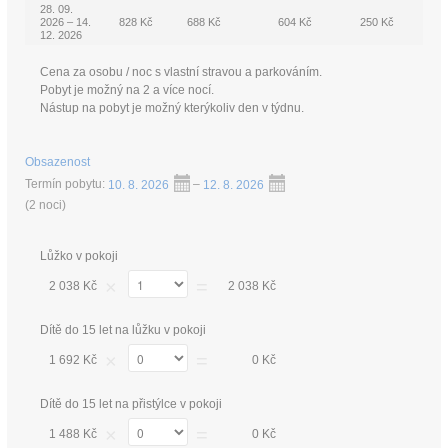
28. 09.
2026 – 14.
828 Kč
688 Kč
604 Kč
250 Kč
12. 2026
Cena za osobu / noc s vlastní stravou a parkováním.
Pobyt je možný na 2 a více nocí.
Nástup na pobyt je možný kterýkoliv den v týdnu.
Obsazenost
Termín pobytu:
10. 8. 2026
–
12. 8. 2026
(
2 noci
)
Lůžko v pokoji
×
=
2 038 Kč
2 038 Kč
Dítě do 15 let na lůžku v pokoji
×
=
1 692 Kč
0 Kč
Dítě do 15 let na přistýlce v pokoji
×
=
1 488 Kč
0 Kč