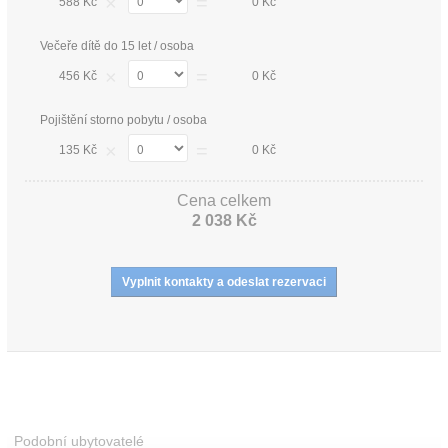
×
=
588 Kč
0 Kč
Večeře dítě do 15 let / osoba
×
=
456 Kč
0 Kč
Pojištění storno pobytu / osoba
×
=
135 Kč
0 Kč
Cena celkem
2 038 Kč
Podobní ubytovatelé