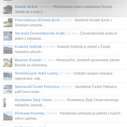
Dlouhé Stráně
(14 km)
- Přečerpávací vodní elektrárma Dlouhé
Stráně se v roce 2...
Priessnitzovy léčebné lázně
(11 km)
- Malebné horské lázně s
čerstvým vzduche...
Ski areál Červenohorské Sedlo
(10 km)
- Červenohorské sedlo je
jedno z nejvýzna...
Kralický Sněžník
(15 km)
- Kralický Sněžník je pohoří v České
republice přesah...
Muzeum Bruntál
(37 km)
- Renesanční, barokně upravovaný zámek
Bruntál se zámeckou...
Termální park Velké Losiny
(17 km)
- Unikátní spojení relaxace,
regenerace, odp...
Sportareál České Petrovice
(32 km)
- Sportareál České Petrovice
patří mezi mode...
Rozhledna Zlatý Chlum
(15 km)
- Rozhledna Zlatý Chlum dominuje
městečku Jeseník.....
Přehrada Pastviny
(36 km)
- Pastvinská přehrada je jedním z našich
velice zajímav...