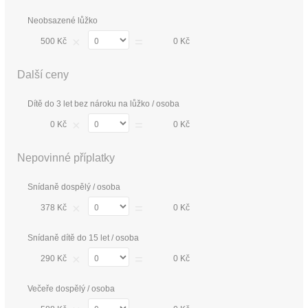
Neobsazené lůžko
×
=
500 Kč
0 Kč
Další ceny
Dítě do 3 let bez nároku na lůžko / osoba
×
=
0 Kč
0 Kč
Nepovinné příplatky
Snídaně dospělý / osoba
×
=
378 Kč
0 Kč
Snídaně dítě do 15 let / osoba
×
=
290 Kč
0 Kč
Večeře dospělý / osoba