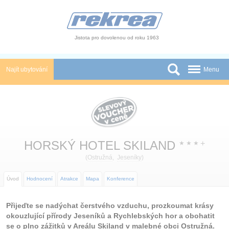
Panel pro správu cookies
Jistota pro dovolenou od roku 1963
Najít ubytování
Menu
Státy
Slevy a Last Minute
Autobusové zájezdy
HORSKÝ HOTEL SKILAND
+
★
★
★
Skupiny a konference
(
Ostružná
,
Jeseníky
)
Novinky
Úvod
Hodnocení
Atrakce
Mapa
Konference
Atrakce
Přijeďte se nadýchat čerstvého vzduchu, prozkoumat krásy
okouzlující přírody Jeseníků a Rychlebských hor a obohatit
O nás
se o plno zážitků v Areálu Skiland v malebné obci Ostružná.