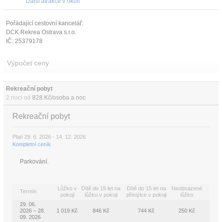
Další atrakce v okolí
Pořádající cestovní kancelář:
DCK Rekrea Ostrava s.r.o.
IČ: 25379178
Výpočet ceny
Rekreační pobyt 
2 noci od
828 Kč/osoba a noc
Rekreační pobyt
Platí 29. 6. 2026 - 14. 12. 2026
Kompletní ceník
Parkování.
Lůžko v
Dítě do 15 let na
Dítě do 15 let na
Neobsazené
Termín
pokoji
lůžku v pokoji
přistýlce v pokoji
lůžko
29. 06.
2026 – 28.
1 019 Kč
846 Kč
744 Kč
250 Kč
09. 2026