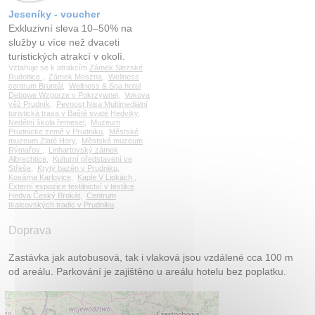
Jeseníky - voucher
Exkluzivní sleva 10–50% na
služby u více než dvaceti
turistických atrakcí v okolí.
Vztahuje se k atrakcím
Zámek Slezské
Rudoltice
,
Zámek Moszna
,
Wellness
centrum Bruntál
,
Wellness & Spa hotel
Debowe Wzgorze v Pokrzywnej
,
Vokova
věž Prudník
,
Pevnost Nisa Multimediální
turistická trasa v Baště svaté Hedviky
,
Nedělní škola řemesel
,
Muzeum
Prudnicke země v Prudniku
,
Městské
muzeum Zlaté Hory
,
Městské muzeum
Rýmařov
,
Linhartovský zámek
Albrechtice
,
Kulturní představení ve
Střeše
,
Krytý bazén v Prudniku
,
Kosárna Karlovice
,
Kaple V Lipkách
,
Externí expozice textilnictví v textilce
Hedva Český Brokát
,
Centrum
tkalcovských tradic v Prudniku
.
Doprava
Zastávka jak autobusová, tak i vlaková jsou vzdálené cca 100 m
od areálu. Parkování je zajištěno u areálu hotelu bez poplatku.