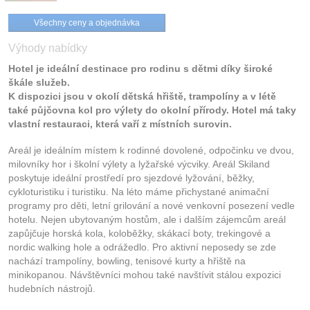
Všechny ceny a objednávka
Výhody nabídky
Hotel je ideální destinace pro rodinu s dětmi díky široké
škále služeb.
K dispozici jsou v okolí dětská hřiště, trampolíny a v létě
také půjčovna kol pro výlety do okolní přírody. Hotel má taky
vlastní restauraci, která vaří z místních surovin.
Areál je ideálním místem k rodinné dovolené, odpočinku ve dvou,
milovníky hor i školní výlety a lyžařské výcviky. Areál Skiland
poskytuje ideální prostředí pro sjezdové lyžování, běžky,
cykloturistiku i turistiku. Na léto máme přichystané animační
programy pro děti, letní grilování a nové venkovní posezení vedle
hotelu. Nejen ubytovaným hostům, ale i dalším zájemcům areál
zapůjčuje horská kola, koloběžky, skákací boty, trekingové a
nordic walking hole a odrážedlo. Pro aktivní neposedy se zde
nachází trampolíny, bowling, tenisové kurty a hřiště na
minikopanou. Návštěvníci mohou také navštívit stálou expozici
hudebních nástrojů.