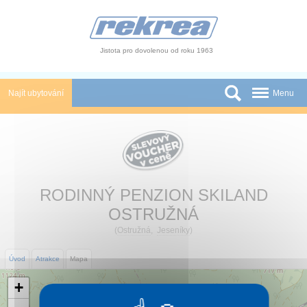
Panel pro správu cookies
Jistota pro dovolenou od roku 1963
Najít ubytování
Menu
Státy
Slevy a Last Minute
Autobusové zájezdy
RODINNÝ PENZION SKILAND
Skupiny a konference
OSTRUŽNÁ
(
Ostružná
,
Jeseníky
)
Novinky
Úvod
Atrakce
Mapa
Atrakce
+
O nás