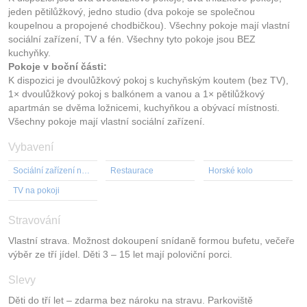
jeden pětilůžkový, jedno studio (dva pokoje se společnou
koupelnou a propojené chodbičkou). Všechny pokoje mají vlastní
sociální zařízení, TV a fén. Všechny tyto pokoje jsou BEZ
kuchyňky.
Pokoje v boční části:
K dispozici je dvoulůžkový pokoj s kuchyňským koutem (bez TV),
1× dvoulůžkový pokoj s balkónem a vanou a 1× pětilůžkový
apartmán se dvěma ložnicemi, kuchyňkou a obývací místnosti.
Všechny pokoje mají vlastní sociální zařízení.
Vybavení
Sociální zařízení na pokoji
Restaurace
Horské kolo
TV na pokoji
Stravování
Vlastní strava. Možnost dokoupení snídaně formou bufetu, večeře
výběr ze tří jídel. Děti 3 – 15 let mají poloviční porci.
Slevy
Děti do tří let – zdarma bez nároku na stravu. Parkoviště