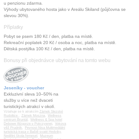
u penzionu zdarma.
Výhody ubytovaného hosta jako v Areálu Skiland (půjčovna se
slevou 30%).
Příplatky
Pobyt se psem 180 Kč / den, platba na místě.
Rekreační poplatek 20 Kč / osoba a noc, platba na místě.
Dětská postýlka 100 Kč / den, platba na místě.
Bonusy při objednávce ubytování na tomto webu
Jeseníky - voucher
Exkluzivní sleva 10–50% na
služby u více než dvaceti
turistických atrakcí v okolí.
Vztahuje se k atrakcím
Zámek Slezské
Rudoltice
,
Zámek Moszna
,
Wellness
centrum Bruntál
,
Wellness & Spa hotel
Debowe Wzgorze v Pokrzywnej
,
Vokova
věž Prudník
,
Pevnost Nisa Multimediální
turistická trasa v Baště svaté Hedviky
,
Nedělní škola řemesel
,
Muzeum