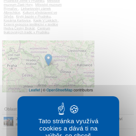
Prudnicke země v Prudniku
,
Městské
muzeum Zlaté Hory
,
Městské muzeum
Rýmařov
,
Linhartovský zámek
Albrechtice
,
Kulturní představení ve
Střeše
,
Krytý bazén v Prudniku
,
Kosárna Karlovice
,
Kaple V Lipkách
,
Externí expozice textilnictví v textilce
Hedva Český Brokát
,
Centrum
tkalcovských tradic v Prudniku
.
Leaflet
|
©
OpenStreetMap
contributors
Oblast
Jeseníky
- Čistý a svěží vzduch, atraktivní horský terén, množství
Tato stránka využívá
nádherných vod...
cookies a dává ti na
výběr, co chceš