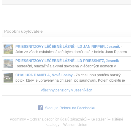
Podobní ubytovatelé
PRIESSNITZOVY LÉČEBNÉ LÁZNĚ - LD JAN RIPPER, Jeseník
-
Jako ze všech ostatních lázeňských domů také z hotelu Jana Rippera
se hostům naskýtá překrásný výhled na hřebeny Hrubého Jeseníku s
PRIESSNITZOVY LÉČEBNÉ LÁZNĚ - LD PRIESSNITZ, Jeseník
-
dom...
Rekreační, relaxační a aktivní dovolená v léčebných domech v
Priessnitzových lázních v Jeseníku.
CHALUPA DANIELA, Nové Losiny
- Za chalupou protéká horský
potok, který je upravený na chlazení po saunování. Kolem objektu je
upravený travnatý prostor. Je zde možné ...
Všechny penziony v Jeseníkách
Sledujte Rekreu na Facebooku
Podmínky
–
Ochrana osobních údajů zákazníků
–
Ke stažení
–
Tištěné
katalogy
–
Western Union