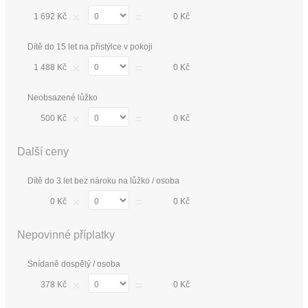
×
=
1 692 Kč
0 Kč
Dítě do 15 let na přistýlce v pokoji
×
=
1 488 Kč
0 Kč
Neobsazené lůžko
×
=
500 Kč
0 Kč
Další ceny
Dítě do 3 let bez nároku na lůžko / osoba
×
=
0 Kč
0 Kč
Nepovinné příplatky
Snídaně dospělý / osoba
×
=
378 Kč
0 Kč