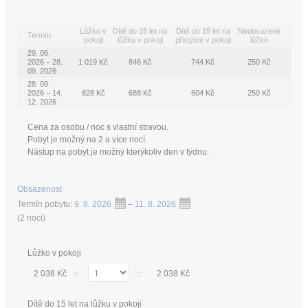
Lůžko v
Dítě do 15 let na
Dítě do 15 let na
Neobsazené
Termín
pokoji
lůžku v pokoji
přistýlce v pokoji
lůžko
29. 06.
2026 – 28.
1 019 Kč
846 Kč
744 Kč
250 Kč
09. 2026
28. 09.
2026 – 14.
828 Kč
688 Kč
604 Kč
250 Kč
12. 2026
Cena za osobu / noc s vlastní stravou.
Pobyt je možný na 2 a více nocí.
Nástup na pobyt je možný kterýkoliv den v týdnu.
Obsazenost
Termín pobytu:
9. 8. 2026
–
11. 8. 2026
(
2 noci
)
Lůžko v pokoji
×
=
2 038 Kč
2 038 Kč
Dítě do 15 let na lůžku v pokoji