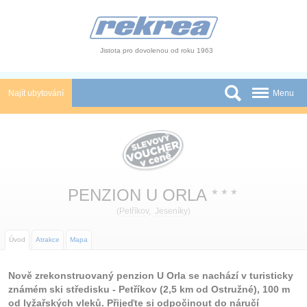
Panel pro správu cookies
Jistota pro dovolenou od roku 1963
Najít ubytování
Menu
Státy
Slevy a Last Minute
Autobusové zájezdy
PENZION U ORLA
★
★
★
Skupiny a konference
(
Petříkov
,
Jeseníky
)
Novinky
Úvod
Atrakce
Mapa
Atrakce
Nově zrekonstruovaný penzion U Orla se nachází v turisticky
známém ski středisku - Petříkov (2,5 km od Ostružné), 100 m
O nás
od lyžařských vleků. Přijeďte si odpočinout do náručí