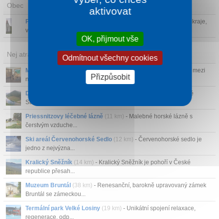
Obec
aktivovat
Petříkov
- Vesnice Petříkov ležící v severní části Olomouckého kraje,
v okrese ...
OK, přijmout vše
Nej atrakce v okolí
Odmítnout všechny cookies
Městské muzeum Zlaté Hory
(26 km)
- Městské muzeum patří mezi
Přizpůsobit
nejcennější stave...
Dlouhé Stráně
(16 km)
- Přečerpávací vodní elektrárma Dlouhé
Stráně se v roce 2...
Priessnitzovy léčebné lázně
(11 km)
- Malebné horské lázně s
čerstvým vzduche...
Ski areál Červenohorské Sedlo
(12 km)
- Červenohorské sedlo je
jedno z nejvýzna...
Kralický Sněžník
(14 km)
- Kralický Sněžník je pohoří v České
republice přesah...
Muzeum Bruntál
(38 km)
- Renesanční, barokně upravovaný zámek
Bruntál se zámeckou...
Termální park Velké Losiny
(19 km)
- Unikátní spojení relaxace,
regenerace, odp...