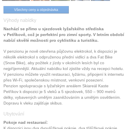
Všechny ceny a objednávka
Výhody nabídky
Nachází se přímo u sjezdovek lyžařského střediska
v Petříkově, což je perfektní pro zimní sporty. V letním období
nabízí skvělé možnosti pro cyklistiku a turistiku.
V penzionu je nově otevřena půjčovnu elektrokol, k dispozici je
několik elektrokol s odpruženou přední vidlicí a dva Fat Bike
(Snow Bike), aby požitek z jízdy v okolních lesích byl co
nejpříjemnější. Aktuální nabídku kol zjistíte vždy na recepci hotelu.
V penzionu můžete využít restauraci, lyžárnu, připojení k internetu
přes Wi-Fi, společenskou místnost, venkovní posezení.
Penzion spolupracuje s lyžařským areálem Skiareál Kaste
Petříkov k dispozici je 5 vleků a 5 sjezdovek, 550 – 900 metrů
délky, vybavených umělým zasněžováním a umělým osvětlením.
Dopravu k vleku zajišťuje skibus.
Ubytování
Pokoje nad restaurací:
K dispozici jsou dva dvoulůžkové pokoje, dva třílůžkové pokoje,