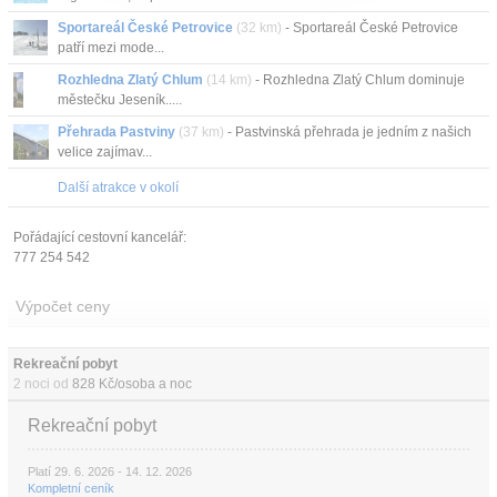
Sportareál České Petrovice
(32 km)
- Sportareál České Petrovice
patří mezi mode...
Rozhledna Zlatý Chlum
(14 km)
- Rozhledna Zlatý Chlum dominuje
městečku Jeseník.....
Přehrada Pastviny
(37 km)
- Pastvinská přehrada je jedním z našich
velice zajímav...
Další atrakce v okolí
Pořádající cestovní kancelář:
777 254 542
Výpočet ceny
Rekreační pobyt 
2 noci od
828 Kč/osoba a noc
Rekreační pobyt
Platí 29. 6. 2026 - 14. 12. 2026
Kompletní ceník