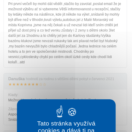
Pri první večeři by mohli dát vědět ,stačilo by zavolat ,poslat email že je
možnost výběru ať si vybereme.Větší informovanost u recepční, stačily
by letáky někde na nástěnce, kde jit někde na výlet ,snídaně by mohly
být dříve než v 8hodin,kvuli výletu,autobus jel z Malé Moravský od
místa Koprivna ,jsme na něj čekali a už nevzal lidi kteří sním chtěli jet
přijel už dost plný a co teď venku zůstaly i 2 zeny s dětmi okolo 3let
další jel za 1hodinu a to chtěly jet jen do Karlovy studánky.Vyška
bazénu klukovi jsme nevzali rukavky tak ani plavat nešel byl hluboký
,my bazén nevyužili bylo chladnější počasí. Jedna lednice na celém
hotelu a to jen ve společenské mistnosti. Chodníky po
vesnici,cyklostesky chybí po celém okolí úzké cesty kde chodí lidi
kolaři...atd
Danuška
hodnotí za rodinu s většími dětmi pobyt v červenci 2021
★★★★★★★★☆☆
Klady:
Možnost koupání v bazénu a samozřejmě okolní příroda.
Zápory:
Aspoň jednou týdně provedení úklidu. Větší výběr jídel k večeři.
Snídaně dobrá, večeře slabší.
Tato stránka využívá
cookies a dává ti na