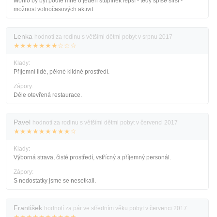
Mohlo by být podle mně o jeden stupínek lepší - tedy spíše širší -
možnost volnočasových aktivit
Lenka
hodnotí za rodinu s většími dětmi pobyt v srpnu 2017
★★★★★★★☆☆☆
Klady:
Příjemní lidé, pěkné klidné prostředí.
Zápory:
Déle otevřená restaurace.
Pavel
hodnotí za rodinu s většími dětmi pobyt v červenci 2017
★★★★★★★★★☆
Klady:
Výborná strava, čisté prostředí, vstřícný a příjemný personál.
Zápory:
S nedostatky jsme se nesetkali.
František
hodnotí za pár ve středním věku pobyt v červenci 2017
★★★★★★★★★★