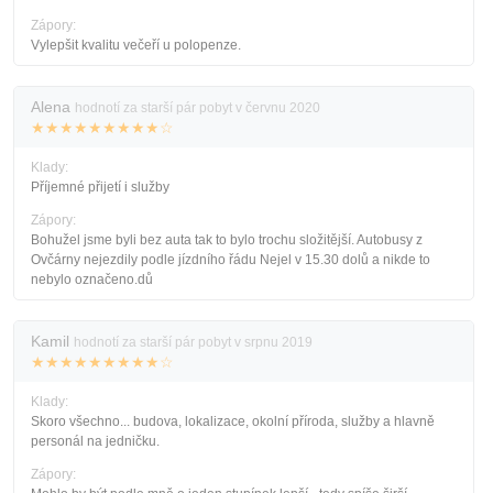
Zápory:
Vylepšit kvalitu večeří u polopenze.
Alena
hodnotí za starší pár pobyt v červnu 2020
★★★★★★★★★☆
Klady:
Příjemné přijetí i služby
Zápory:
Bohužel jsme byli bez auta tak to bylo trochu složitější. Autobusy z
Ovčárny nejezdily podle jízdního řádu Nejel v 15.30 dolů a nikde to
nebylo označeno.dů
Kamil
hodnotí za starší pár pobyt v srpnu 2019
★★★★★★★★★☆
Klady:
Skoro všechno... budova, lokalizace, okolní příroda, služby a hlavně
personál na jedničku.
Zápory: