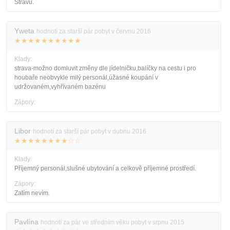
Stravu.
Yweta
hodnotí za starší pár pobyt v červnu 2016
★★★★★★★★★★
Klady:
strava-možno domluvit změny dle jídelničku,balíčky na cestu i pro
houbaře neobvykle milý personál,úžasné koupání v
udržovaném,vyhřívaném bazénu
Zápory:
Libor
hodnotí za starší pár pobyt v dubnu 2016
★★★★★★★★☆☆
Klady:
Příjemný personál,slušné ubytování a celkově příjemné prostředí.
Zápory:
Zatím nevím.
Pavlína
hodnotí za pár ve středním věku pobyt v srpnu 2015