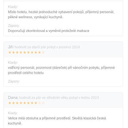
Klady:
Místo hotelu, hezké jednoduché vybavení pokojů, příjemný personál,
pěkné wellness, vynikající kuchyně.
Zápory:
Doporučuji zkontrolovat a vyměnit proleželé matrace
Jiří
hodnotí za starší pár pobyt v prosinci 2024
★★★★★★★★★☆
Klady:
vstřícný personál, pozornost (dáreček) při vánočním pobytu, příjemné
prostředí celého hotelu
Zápory:
Dana
hodnotí za pár ve středním věku pobyt v lednu 2023
★★★★★★★★☆☆
Klady:
Velice milá obsluha a příjemné prostředí. Skvělá klasická česká
kuchyně.