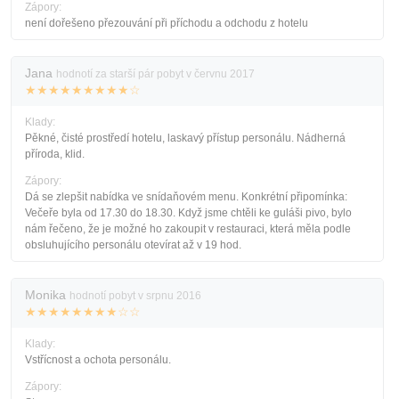
Zápory:
není dořešeno přezouvání při příchodu a odchodu z hotelu
Jana
hodnotí za starší pár pobyt v červnu 2017
★★★★★★★★★☆
Klady:
Pěkné, čisté prostředí hotelu, laskavý přístup personálu. Nádherná
příroda, klid.
Zápory:
Dá se zlepšit nabídka ve snídaňovém menu. Konkrétní připomínka:
Večeře byla od 17.30 do 18.30. Když jsme chtěli ke guláši pivo, bylo
nám řečeno, že je možné ho zakoupit v restauraci, která měla podle
obsluhujícího personálu otevírat až v 19 hod.
Monika
hodnotí pobyt v srpnu 2016
★★★★★★★★☆☆
Klady:
Vstřícnost a ochota personálu.
Zápory: