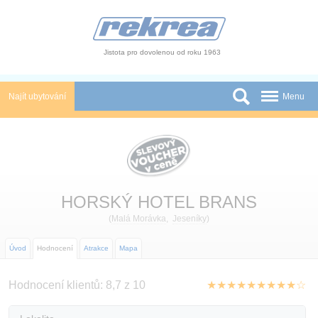
Panel pro správu cookies
Jistota pro dovolenou od roku 1963
Najít ubytování
Menu
Státy
Slevy a Last Minute
Autobusové zájezdy
HORSKÝ HOTEL BRANS
Skupiny a konference
(
Malá Morávka
,
Jeseníky
)
Novinky
Úvod
Hodnocení
Atrakce
Mapa
Atrakce
Hodnocení klientů: 8,7 z 10
★★★★★★★★★☆
O nás