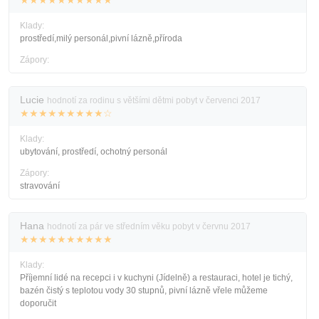
Klady:
prostředí,milý personál,pivní lázně,příroda
Zápory:
Lucie
hodnotí za rodinu s většími dětmi pobyt v červenci 2017
★★★★★★★★★☆
Klady:
ubytování, prostředí, ochotný personál
Zápory:
stravování
Hana
hodnotí za pár ve středním věku pobyt v červnu 2017
★★★★★★★★★★
Klady:
Příjemní lidé na recepci i v kuchyni (Jídelně) a restauraci, hotel je tichý,
bazén čistý s teplotou vody 30 stupnů, pivní lázně vřele můžeme
doporučit