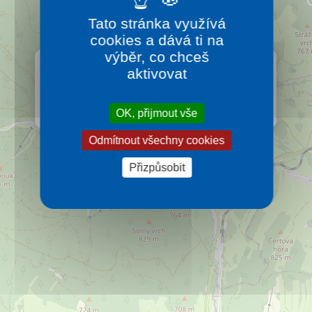
Kontakt
Tato stránka využívá
cookies a dává ti na
výběr, co chceš
×
HOTEL KAMZÍK
aktivovat
Hotel Kamzík se nachází v oblasti Hrubého Jeseníku
v Karlově pod Pradědem.
Více…
OK, přijmout vše
Odmítnout všechny cookies
Přizpůsobit