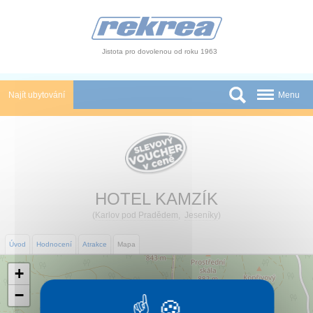
Panel pro správu cookies
Jistota pro dovolenou od roku 1963
Najít ubytování
Menu
Státy
Slevy a Last Minute
Autobusové zájezdy
HOTEL KAMZÍK
Skupiny a konference
(
Karlov pod Pradědem
,
Jeseníky
)
Novinky
Úvod
Hodnocení
Atrakce
Mapa
+
Atrakce
−
O nás