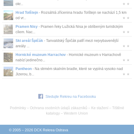
okr...
★ ★
Hrad Tolštejn
- Rozsáhlá zřícenina hradu Tolštejn se nachází 1,5 km
od vr...
★ ★
Pramen Nisy
- Pramen řeky Lužická Nisa je oblíbeným turistickým
cílem. Nac...
★ ★
Ski areál Špičák
- Tanvaldský Špičák patří mezi nejvybavenější
areály ...
★ ★
Hornické muzeum Harrachov
- Hornické muzeum v Harrachově
nabízí jedinečno...
★ ★
Pantheon
- Na strmém skalním bradle, které se vypíná vysoko nad
Jizerou, b...
★ ★
Sledujte Rekreu na Facebooku
Podmínky
–
Ochrana osobních údajů zákazníků
–
Ke stažení
–
Tištěné
katalogy
–
Western Union
© 2005 – 2026 DCK Rekrea Ostrava