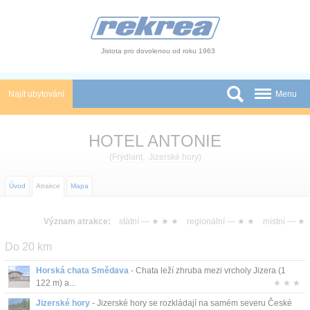
Panel pro správu cookies
Jistota pro dovolenou od roku 1963
Najít ubytování
Menu
Státy
HOTEL ANTONIE
Slevy a Last Minute
(
Frýdlant
,
Jizerské hory
)
Autobusové zájezdy
Úvod
Atrakce
Mapa
Skupiny a konference
Význam atrakce:
státní —
★ ★ ★
regionální —
★ ★
místní —
★
Novinky
Do 20 km
Atrakce
Horská chata Smědava
- Chata leží zhruba mezi vrcholy Jizera (1
122 m) a...
★ ★ ★
O nás
Jizerské hory
- Jizerské hory se rozkládají na samém severu České