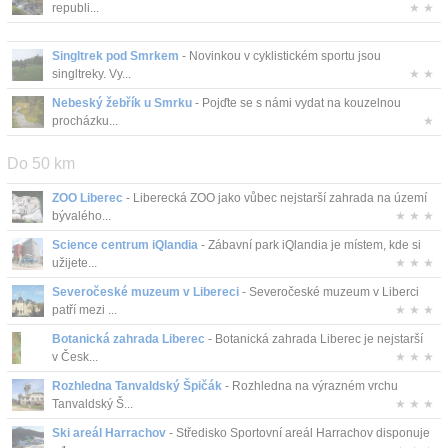
republi...
★ ★
Kontakt
Singltrek pod Smrkem
- Novinkou v cyklistickém sportu jsou
singltreky. Vy...
★ ★
Nebeský žebřík u Smrku
- Pojďte se s námi vydat na kouzelnou
procházku...
★
Do 50 km
ZOO Liberec
- Liberecká ZOO jako vůbec nejstarší zahrada na území
bývalého...
★ ★ ★
Science centrum iQlandia
- Zábavní park iQlandia je místem, kde si
užijete...
★ ★ ★
Severočeské muzeum v Libereci
- Severočeské muzeum v Liberci
patří mezi ...
★ ★ ★
Botanická zahrada Liberec
- Botanická zahrada Liberec je nejstarší
v Česk...
★ ★ ★
Rozhledna Tanvaldský Špičák
- Rozhledna na výrazném vrchu
Tanvaldský Š...
★ ★ ★
Ski areál Harrachov
- Středisko Sportovní areál Harrachov disponuje