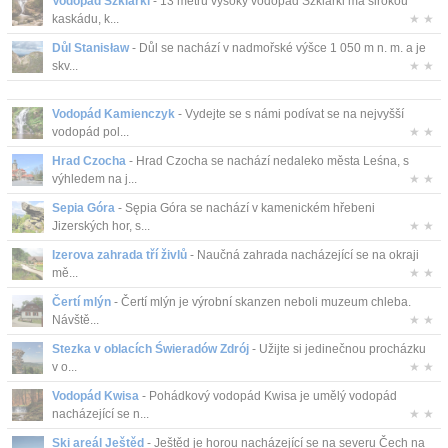
Vodopád Szklarki
- 13 metrů vysoký vodopád Szklarki má širokou
kaskádu, k...
★ ★
Důl Stanisław
- Důl se nachází v nadmořské výšce 1 050 m n. m. a je
skv...
★ ★
Vodopád Kamienczyk
- Vydejte se s námi podívat se na nejvyšší
vodopád pol...
★ ★
Hrad Czocha
- Hrad Czocha se nachází nedaleko města Leśna, s
výhledem na j...
★ ★
Sepia Góra
- Sępia Góra se nachází v kamenickém hřebeni
Jizerských hor, s...
★ ★
Izerova zahrada tří živlů
- Naučná zahrada nacházející se na okraji
mě...
★ ★
Čertí mlýn
- Čertí mlýn je výrobní skanzen neboli muzeum chleba.
Návště...
★ ★
Stezka v oblacích Świeradów Zdrój
- Užijte si jedinečnou procházku
v o...
★ ★
Vodopád Kwisa
- Pohádkový vodopád Kwisa je umělý vodopád
nacházející se n...
★ ★
Ski areál Ještěd
- Ještěd je horou nacházející se na severu Čech na