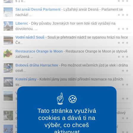
s 1 v...
★ ★ ★
Ski areál Desná Parlament
- Lyžařský areál Desná - Parlament se
nachází ...
★ ★ ★
Liberec
- Díky půvabu Jizerských hor sem lidé rádi vyrážejí na
dovolenou. ...
★ ★ ★
Vodní nádrž Souš
- Souš je přehradní nádrž se sypanou hrází na řece
Če...
★ ★ ★
Restaurace Orange le Moon
- Restaurace Orange le Moon je stylově
zařízená ...
★ ★ ★
Bobová dráha Harrachov
- Pro možnost večerních jízd je vlek i dráha
osvě...
★ ★
Kotelní jámy
- Kotelní jámy jsou státní přírodní rezervace na jižních
sv...
★ ★
Vyhlídka Terezínka
- Terezínka je skalní vyhlídka na
severovýchodním úbo...
★ ★
Tato stránka využívá
Údolí Jedlový Důl s vodopády Jedlová
- Přírodní rezervace Jedlový
cookies a dává ti na
dů...
★ ★
výběr, co chceš
Lanové centrum Harrachov
- Lanové centrum nabízí originální
aktivovat
prostředí pro...
★ ★