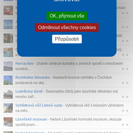
Muzeum ozubnicové dráhy
- Muzeum ozubnicové dráhy se nachází
v budově bý...
★ ★
OK, přijmout vše
Josefův Důl
- Menší obec na Jizerské magistrále je oblíbená
Odmítnout všechny cookies
především v ...
★ ★
Lanové centrum Malá Skála
- Lanové centrum SUNDISK na Malé
Přizpůsobit
Skále v outd...
★ ★
Centrum Babylon Liberec
- Centrum Babylon Liberec je hotelový,
kongresový,...
★ ★
Harrachov
- Známé centrum turistiky a zimních sportů s množstvím
turistick...
★ ★
Rozhledna Slovanka
- Nejstarší kovová vyhlídka v Čechách
postavená na stej...
★ ★
Ludvíkovy lázně
- Świeradów-Zdrój jako lázeňské středisko má
mnoho zaří...
★ ★
Vyhlídková věž Lidové sady
- Vyhlídková věž s krásným výhledem
na měs...
★ ★
Lázeňské muzeum
- Neboli Lázeňské hornické muzeum, ukazuje
využití pram...
★ ★