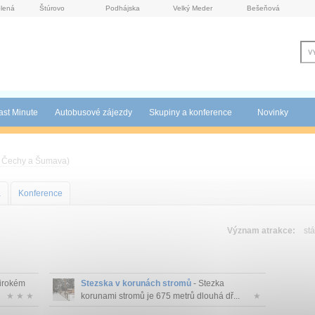
lená
Štúrovo
Podhájska
Velký Meder
Bešeňová
ast Minute
Autobusové zájezdy
Skupiny a konference
Novinky
í Čechy a Šumava
)
a
Konference
Význam atrakce:
stá
širokém
Stezska v korunách stromů
- Stezka
★ ★ ★
korunami stromů je 675 metrů dlouhá dř...
★