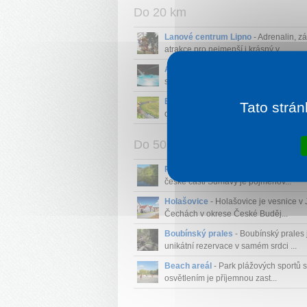
Do 20 km
Lanové centrum Lipno
- Adrenalin, z
atrakce pro nejmenší i krásný v...
Aquaworld Lipno
- Vodní ráj Aquaworl
skvělým místem, kde je možné rela...
Bobová dráha Lipno nad Vltavou
- B
Tato strán
dráha přímo v obci Lipno nad Vlt...
Do 50 km
Plešné jezero
- Nejširší ledovcové jez
české části Šumavy je pojmenov...
Holašovice
- Holašovice je vesnice v 
Čechách v okrese České Buděj...
Boubínský prales
- Boubínský prales 
unikátní rezervace v samém srdci ...
Beach areál
- Park plážových sportů 
osvětlením je příjemnou zast...