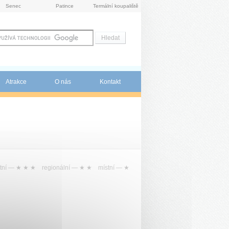
Senec
Patince
Termální koupaliště
Atrakce
O nás
Kontakt
tní —
★ ★ ★
regionální —
★ ★
místní —
★