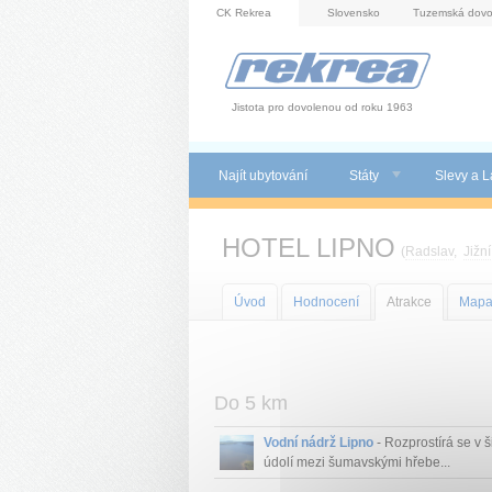
Panel pro správu cookies
CK Rekrea
Slovensko
Tuzemská dovo
Jistota pro dovolenou od roku 1963
Najít ubytování
Státy
Slevy a L
HOTEL LIPNO
(
Radslav
,
Jižn
Úvod
Hodnocení
Atrakce
Map
Do 5 km
Vodní nádrž Lipno
- Rozprostírá se v 
údolí mezi šumavskými hřebe...