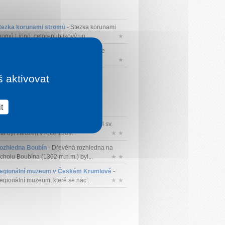
tezka korunami stromů
- Stezka korunami
tromů Lipno, celorepublikový un...
★
ochficht
- Hochficht (česky Smrčina) je
umavská hora 1338 m n. m. ležící...
★
š aktivovat
t
ostel sv. Víta Český Krumlov
- Kostel sv.
ta byl založen v roce 1309...
★ ★
ozhledna Boubín
- Dřevěná rozhledna na
rcholu Boubína (1362 m.n.m.) byl...
★ ★
egionální muzeum v Českém Krumlově
-
egionální muzeum, které se nac...
★ ★