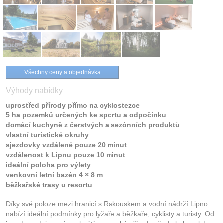
Všechny ceny a objednávka
Výhody nabídky
uprostřed přírody přímo na cyklostezce
5 ha pozemků určených ke sportu a odpočinku
domácí kuchyně z čerstvých a sezónních produktů
vlastní turistické okruhy
sjezdovky vzdálené pouze 20 minut
vzdálenost k Lipnu pouze 10 minut
ideální poloha pro výlety
venkovní letní bazén 4 × 8 m
běžkařské trasy u resortu
Díky své poloze mezi hranicí s Rakouskem a vodní nádrží Lipno
nabízí ideální podmínky pro lyžaře a běžkaře, cyklisty a turisty. Od