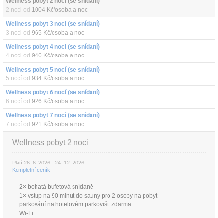
Wellness pobyt 2 noci (se snídaní)
2 noci od
1004 Kč/osoba a noc
Wellness pobyt 3 noci (se snídaní)
3 noci od
965 Kč/osoba a noc
Wellness pobyt 4 noci (se snídaní)
4 noci od
946 Kč/osoba a noc
Wellness pobyt 5 nocí (se snídaní)
5 nocí od
934 Kč/osoba a noc
Wellness pobyt 6 nocí (se snídaní)
6 nocí od
926 Kč/osoba a noc
Wellness pobyt 7 nocí (se snídaní)
7 nocí od
921 Kč/osoba a noc
Wellness pobyt 2 noci
Platí 26. 6. 2026 - 24. 12. 2026
Kompletní ceník
2× bohatá bufetová snídaně
1× vstup na 90 minut do sauny pro 2 osoby na pobyt
parkování na hotelovém parkovišti zdarma
Wi-Fi