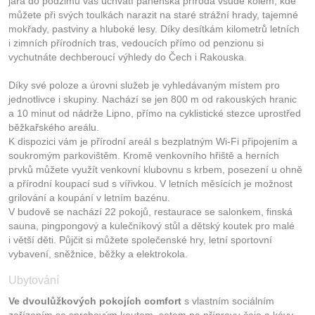
jara do podzimu vás uchvátí panenská příroda všude kolem, kde
můžete při svých toulkách narazit na staré strážní hrady, tajemné
mokřady, pastviny a hluboké lesy. Díky desítkám kilometrů letních
i zimních přírodních tras, vedoucích přímo od penzionu si
vychutnáte dechberoucí výhledy do Čech i Rakouska.
Díky své poloze a úrovni služeb je vyhledávaným místem pro
jednotlivce i skupiny. Nachází se jen 800 m od rakouských hranic
a 10 minut od nádrže Lipno, přímo na cyklistické stezce uprostřed
běžkařského areálu.
K dispozici vám je přírodní areál s bezplatným Wi-Fi připojením a
soukromým parkovištěm. Kromě venkovního hřiště a herních
prvků můžete využít venkovní klubovnu s krbem, posezení u ohně
a přírodní koupací sud s vířivkou. V letních měsících je možnost
grilování a koupání v letním bazénu.
V budově se nachází 22 pokojů, restaurace se salonkem, finská
sauna, pingpongový a kulečníkový stůl a dětský koutek pro malé
i větší děti. Půjčit si můžete společenské hry, letní sportovní
vybavení, sněžnice, běžky a elektrokola.
Ubytování
Ve dvoulůžkových pokojích comfort
s vlastním sociálním
zařízením se sprchovým koutem, setem na přípravu čaje a kávy.