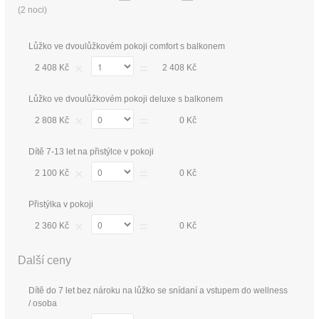
(
2 noci
)
Lůžko ve dvoulůžkovém pokoji comfort s balkonem
×
=
2 408 Kč
2 408 Kč
Lůžko ve dvoulůžkovém pokoji deluxe s balkonem
×
=
2 808 Kč
0 Kč
Dítě 7-13 let na přistýlce v pokoji
×
=
2 100 Kč
0 Kč
Přistýlka v pokoji
×
=
2 360 Kč
0 Kč
Další ceny
Dítě do 7 let bez nároku na lůžko se snídaní a vstupem do wellness
/ osoba