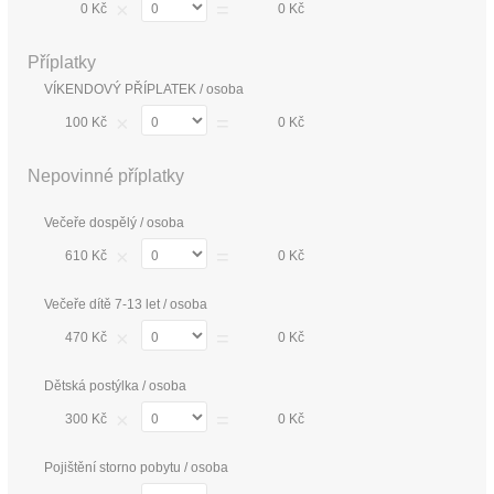
×
=
0 Kč
0 Kč
Příplatky
VÍKENDOVÝ PŘÍPLATEK / osoba
×
=
100 Kč
0 Kč
Nepovinné příplatky
Večeře dospělý / osoba
×
=
610 Kč
0 Kč
Večeře dítě 7-13 let / osoba
×
=
470 Kč
0 Kč
Dětská postýlka / osoba
×
=
300 Kč
0 Kč
Pojištění storno pobytu / osoba