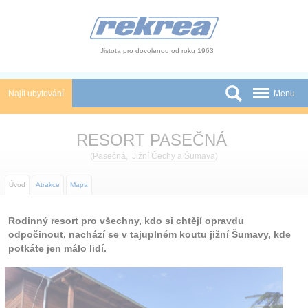
Panel pro správu cookies
Jistota pro dovolenou od roku 1963
Najít ubytování
Menu
Státy
RESORT PASEČNÁ
Slevy a Last Minute
(
Pasečná
,
Jižní Čechy a Šumava
)
Autobusové zájezdy
Úvod
Atrakce
Mapa
Skupiny a konference
Rodinný resort pro všechny, kdo si chtějí opravdu
odpočinout, nachází se v tajuplném koutu jižní Šumavy, kde
Novinky
potkáte jen málo lidí.
Atrakce
O nás