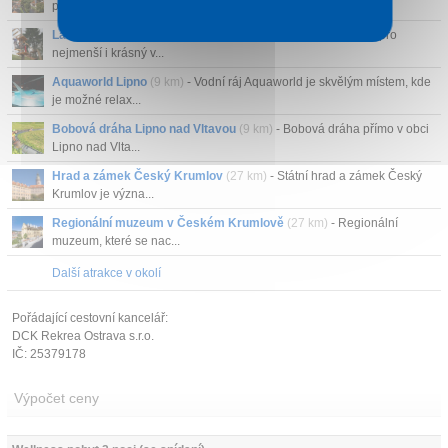
přitahuje atmosférou...
Lanové centrum Lipno
(11 km)
- Adrenalin, zábavu, atrakce pro
nejmenší i krásný v...
Aquaworld Lipno
(9 km)
- Vodní ráj Aquaworld je skvělým místem, kde
je možné relax...
Bobová dráha Lipno nad Vltavou
(9 km)
- Bobová dráha přímo v obci
Lipno nad Vlta...
Hrad a zámek Český Krumlov
(27 km)
- Státní hrad a zámek Český
Krumlov je význa...
Regionální muzeum v Českém Krumlově
(27 km)
- Regionální
muzeum, které se nac...
Další atrakce v okolí
Pořádající cestovní kancelář:
DCK Rekrea Ostrava s.r.o.
IČ: 25379178
Výpočet ceny