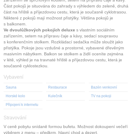
Část pokojů je situována do zahrady s výhledem do zeleně, druhá
část na hřiště a příjezdovou cestu, která je současně cyklotrasou.
Některé z pokojů mají možnost přistýlky. Většina pokojů je
s balkonem.
Ve dvoulůžkových pokojích deluxe
s vlastním sociálním
zařízením, setem na přípravu čaje a kávy, sedací soupravou
s konferenčním stolkem. Rozkládací sedačka může sloužit jako
přistýlka. Pokoje jsou vzdušné a prostorné, vybavené dřevěným
masivním nábytkem. Balkon se stolkem a židlí oceníte zejména
v létě, výhled je na travnaté hřiště a příjezdovou cestu, která je
současně cyklostezkou.
Vybavení
Sauna
Restaurace
Bazén venkovní
Horské kolo
Kulečník
TV na pokoji
Připojení k internetu
Stravování
V ceně pobytu snídaně formou bufetu. Možnost dokoupení večeří
výběrem z menu – předkrm, hlavní chod a dezert.