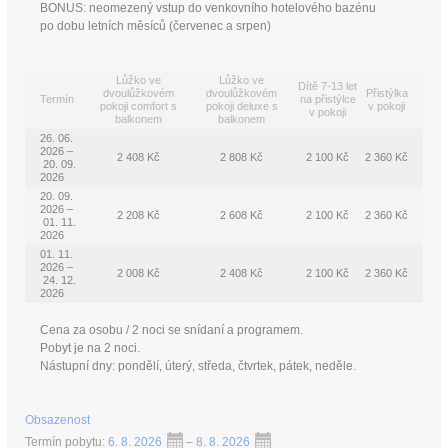
BONUS: neomezený vstup do venkovního hotelového bazénu
po dobu letních měsíců (červenec a srpen)
Lůžko ve
Lůžko ve
Dítě 7-13 let
dvoulůžkovém
dvoulůžkovém
Přistýlka
Termín
na přistýlce
pokoji comfort s
pokoji deluxe s
v pokoji
v pokoji
balkonem
balkonem
26. 06.
2026 –
2 408 Kč
2 808 Kč
2 100 Kč
2 360 Kč
20. 09.
2026
20. 09.
2026 –
2 208 Kč
2 608 Kč
2 100 Kč
2 360 Kč
01. 11.
2026
01. 11.
2026 –
2 008 Kč
2 408 Kč
2 100 Kč
2 360 Kč
24. 12.
2026
Cena za osobu / 2 noci se snídaní a programem.
Pobyt je na 2 noci.
Nástupní dny: pondělí, úterý, středa, čtvrtek, pátek, neděle.
Obsazenost
Termín pobytu:
6. 8. 2026
–
8. 8. 2026