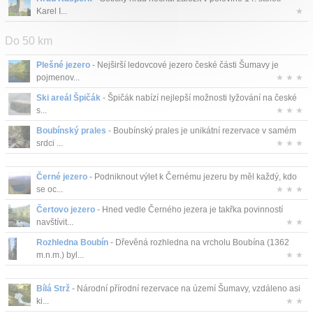
Karel I...
★
Do 50 km
Plešné jezero
- Nejširší ledovcové jezero české části Šumavy je
pojmenov...
★ ★ ★
Ski areál Špičák
- Špičák nabízí nejlepší možnosti lyžování na české
s...
★ ★ ★
Boubínský prales
- Boubínský prales je unikátní rezervace v samém
srdci ...
★ ★ ★
Černé jezero
- Podniknout výlet k Černému jezeru by měl každý, kdo
se oc...
★ ★ ★
Čertovo jezero
- Hned vedle Černého jezera je takřka povinností
navštívit...
★ ★
Rozhledna Boubín
- Dřevěná rozhledna na vrcholu Boubína (1362
m.n.m.) byl...
★ ★
Bílá Strž
- Národní přírodní rezervace na území Šumavy, vzdáleno asi
ki...
★ ★