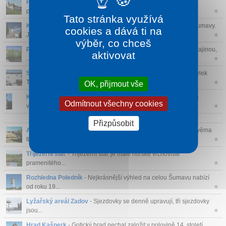
Hartmanice
- Hartmanice jsou pravděpodobně nejstarší obcí
pomezního hvozdu...
★
Tato stránka využívá
Kvilda
- Kvilda patří mezi nejvýznamnější turistická střediska Šumavy.
cookies a dává ti na
Je ...
★
výběr, co chceš
Prášilské jezero
- Oblast Prášilského jezera byla v minulosti krajinou,
aktivovat
...
★
Ski areál Nové Hutě
- V areálu Nové Hutě naleznete lyžařský vlek
Tatrap...
★
OK, přijmout vše
Klostermannova rozhledna
- Tato kamenná rozhledna byla na
Odmítnout všechny cookies
vrcholu Javorník...
★
Přizpůsobit
Archeopark Prášily
- Chcete vědět, jak se žilo v Česku před dvěma
tisíci ...
★
Tříjezerní slať
- Tříjezerní slať je malé horské vrchoviště
pramenitého...
★
Rozhledna Poledník
- Nejkrásnější výhled na celou Šumavu nabízí
od roku 19...
★
Lyžařský areál Zadov
- Sjezdovky se denně upravují, tři sjezdovky
jsou...
★
Hrad Kašperk
- Gotický hrad nechal založit v polovině 14. století