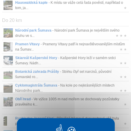
Hauswaldská kaple
- K místu se váže celá řada pověstí, například o
Kontakt
tom, ja...
★
Do 20 km
Národní park Šumava
- Národní park Šumava je největším svého
druhu ve s...
★ ★ ★
Pramen Vltavy
- Prameny Vltavy patří k nejnavštěvovanějším místům
na Šumav...
★ ★
Skiareál Kašperské Hory
- Kašperské Hory leží v samém srdci
Šumavy. Nádh...
★ ★
Botanická zahrada Prášily
- Sbírku čtyř set narcisů, původní
šumavské ro...
★ ★
Cyklomagistrála Šumava
- Na kole po nejkrásnějších místech
Národního park...
★ ★
Obří hrad
- Ve výšce 1005 m nad mořem se dochovaly pozůstatky
pravěkého k...
★
Rozhledna Jezerní Slať
- Dřevěná trámová dvoupatrová věž byla
postavena ...
★