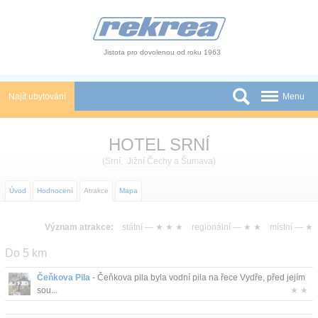
Panel pro správu cookies
Jistota pro dovolenou od roku 1963
Najít ubytování
Menu
Státy
HOTEL SRNÍ
Slevy a Last Minute
(
Srní
,
Jižní Čechy a Šumava
)
Autobusové zájezdy
Úvod
Hodnocení
Atrakce
Mapa
Skupiny a konference
Význam atrakce:
státní —
★ ★ ★
regionální —
★ ★
místní —
★
Novinky
Do 5 km
Atrakce
Čeňkova Pila
- Čeňkova pila byla vodní pila na řece Vydře, před jejím
sou...
★ ★
O nás