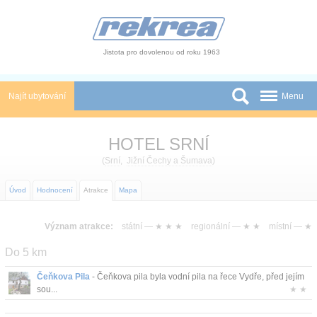
Panel pro správu cookies
Jistota pro dovolenou od roku 1963
Najít ubytování
Menu
Státy
HOTEL SRNÍ
Slevy a Last Minute
(
Srní
,
Jižní Čechy a Šumava
)
Autobusové zájezdy
Úvod
Hodnocení
Atrakce
Mapa
Skupiny a konference
Význam atrakce:
státní —
★ ★ ★
regionální —
★ ★
místní —
★
Novinky
Do 5 km
Atrakce
Čeňkova Pila
- Čeňkova pila byla vodní pila na řece Vydře, před jejím
sou...
★ ★
O nás