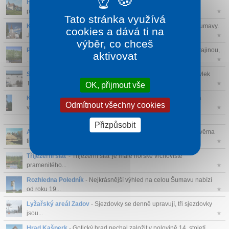
Hartmanice
- Hartmanice jsou pravděpodobně nejstarší obcí
pomezního hvozdu...
★
Tato stránka využívá
Kvilda
- Kvilda patří mezi nejvýznamnější turistická střediska Šumavy.
cookies a dává ti na
Je ...
★
výběr, co chceš
Prášilské jezero
- Oblast Prášilského jezera byla v minulosti krajinou,
aktivovat
...
★
Ski areál Nové Hutě
- V areálu Nové Hutě naleznete lyžařský vlek
Tatrap...
★
OK, přijmout vše
Klostermannova rozhledna
- Tato kamenná rozhledna byla na
Odmítnout všechny cookies
vrcholu Javorník...
★
Přizpůsobit
Archeopark Prášily
- Chcete vědět, jak se žilo v Česku před dvěma
tisíci ...
★
Tříjezerní slať
- Tříjezerní slať je malé horské vrchoviště
pramenitého...
★
Rozhledna Poledník
- Nejkrásnější výhled na celou Šumavu nabízí
od roku 19...
★
Lyžařský areál Zadov
- Sjezdovky se denně upravují, tři sjezdovky
jsou...
★
Hrad Kašperk
- Gotický hrad nechal založit v polovině 14. století