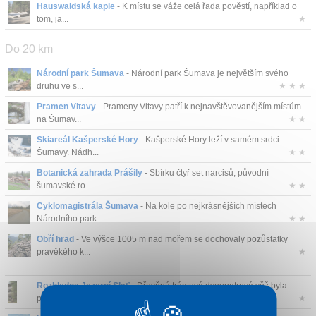
Hauswaldská kaple
- K místu se váže celá řada pověstí, například o
Kontakt
tom, ja...
★
Do 20 km
Národní park Šumava
- Národní park Šumava je největším svého
druhu ve s...
★ ★ ★
Pramen Vltavy
- Prameny Vltavy patří k nejnavštěvovanějším místům
na Šumav...
★ ★
Skiareál Kašperské Hory
- Kašperské Hory leží v samém srdci
Šumavy. Nádh...
★ ★
Botanická zahrada Prášily
- Sbírku čtyř set narcisů, původní
šumavské ro...
★ ★
Cyklomagistrála Šumava
- Na kole po nejkrásnějších místech
Národního park...
★ ★
Obří hrad
- Ve výšce 1005 m nad mořem se dochovaly pozůstatky
pravěkého k...
★
Rozhledna Jezerní Slať
- Dřevěná trámová dvoupatrová věž byla
postavena ...
★