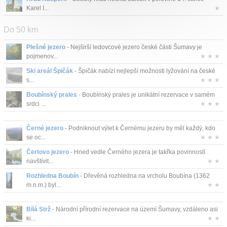
Karel I...
★
Do 50 km
Plešné jezero
- Nejširší ledovcové jezero české části Šumavy je
pojmenov...
★ ★ ★
Ski areál Špičák
- Špičák nabízí nejlepší možnosti lyžování na české
s...
★ ★ ★
Boubínský prales
- Boubínský prales je unikátní rezervace v samém
srdci ...
★ ★ ★
Černé jezero
- Podniknout výlet k Černému jezeru by měl každý, kdo
se oc...
★ ★ ★
Čertovo jezero
- Hned vedle Černého jezera je takřka povinností
navštívit...
★ ★
Rozhledna Boubín
- Dřevěná rozhledna na vrcholu Boubína (1362
m.n.m.) byl...
★ ★
Bílá Strž
- Národní přírodní rezervace na území Šumavy, vzdáleno asi
ki...
★ ★