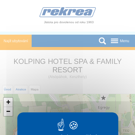
Panel pro správu cookies
Jistota pro dovolenou od roku 1963
Najít ubytování
Menu
Státy
KOLPING HOTEL SPA & FAMILY
Slevy a Last Minute
RESORT
(
Alsópáhok
,
Keszthely
)
Autobusové zájezdy
Úvod
Atrakce
Mapa
Skupiny a konference
+
Novinky
−
Atrakce
O nás
×