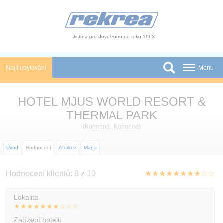
Panel pro správu cookies
Jistota pro dovolenou od roku 1963
Najít ubytování
Menu
Státy
HOTEL MJUS WORLD RESORT &
Slevy a Last Minute
THERMAL PARK
(
Körmend
,
Körmend
)
Autobusové zájezdy
Úvod
Hodnocení
Atrakce
Mapa
Skupiny a konference
Novinky
Hodnocení klientů: 8 z 10
★★★★★★★★☆☆
Atrakce
Lokalita
★★★★★★★☆☆☆
O nás
Zařízení hotelu