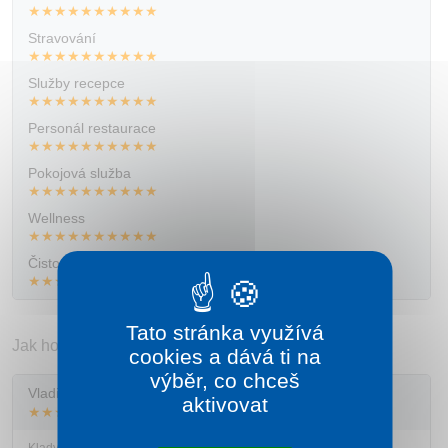
★★★★★★★★★★
Kontakt
Stravování
★★★★★★★★★★
Služby recepce
★★★★★★★★★★
Personál restaurace
★★★★★★★★★★
Pokojová služba
★★★★★★★★★★
Wellness
★★★★★★★★★★
Čistota ubytování
★★★★★★★★★★
Tato stránka využívá
Jak hodnotili jednotliví klienti?
cookies a dává ti na
výběr, co chceš
Vladimír
hodnotí pobyt v září 2024
aktivovat
★★★★★☆☆☆☆☆