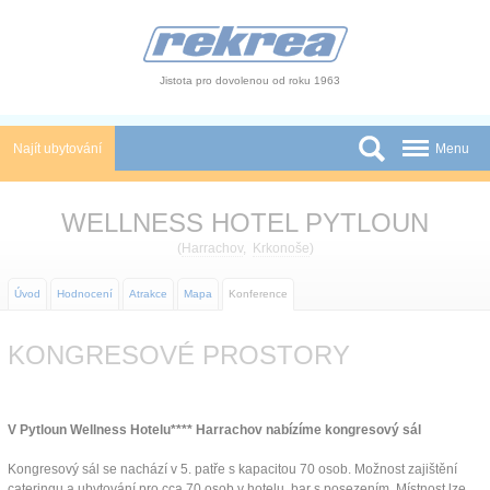
Panel pro správu cookies
Jistota pro dovolenou od roku 1963
Najít ubytování
Menu
Státy
WELLNESS HOTEL PYTLOUN
Slevy a Last Minute
(
Harrachov
,
Krkonoše
)
Autobusové zájezdy
Úvod
Hodnocení
Atrakce
Mapa
Konference
Skupiny a konference
KONGRESOVÉ PROSTORY
Novinky
Atrakce
V Pytloun Wellness Hotelu**** Harrachov nabízíme kongresový sál
O nás
Kongresový sál se nachází v 5. patře s kapacitou 70 osob. Možnost zajištění
cateringu a ubytování pro cca 70 osob v hotelu, bar s posezením. Místnost lze