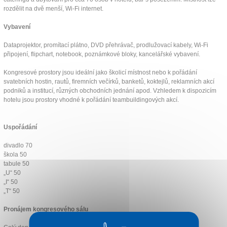
rozdělit na dvě menší, Wi-Fi internet.
Kontakt
Vybavení
Dataprojektor, promítací plátno, DVD přehrávač, prodlužovací kabely, Wi-Fi
připojení, flipchart, notebook, poznámkové bloky, kancelářské vybavení.
Kongresové prostory jsou ideální jako školicí místnost nebo k pořádání
svatebních hostin, rautů, firemních večírků, banketů, koktejlů, reklamních akcí
podniků a institucí, různých obchodních jednání apod. Vzhledem k dispozicím
hotelu jsou prostory vhodné k pořádání teambuildingových akcí.
Uspořádání
divadlo 70
škola 50
tabule 50
„U“ 50
„I“ 50
„T“ 50
Pronájem kongresového sálu