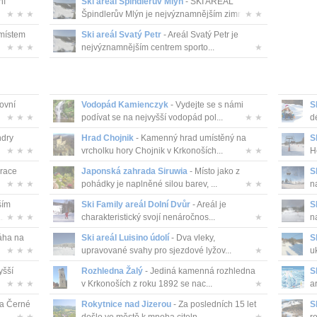
ní
Ski areál Špindlerův Mlýn
- SKI AREÁL
★ ★ ★
Špindlerův Mlýn je nejvýznamnějším zimní...
★ ★
 místem
Ski areál Svatý Petr
- Areál Svatý Petr je
★ ★ ★
nejvýznamnějším centrem sporto...
★
ovní
Vodopád Kamienczyk
- Vydejte se s námi
S
★ ★ ★
podívat se na nejvyšší vodopád pol...
★ ★
dé
ndry
Hrad Chojnik
- Kamenný hrad umístěný na
S
★ ★ ★
vrcholku hory Chojnik v Krkonoších...
★ ★
H
race
Japonská zahrada Siruwia
- Místo jako z
S
★ ★ ★
pohádky je naplněné silou barev, ...
★ ★
n
ším
Ski Family areál Dolní Dvůr
- Areál je
S
..
★ ★ ★
charakteristický svojí nenáročnos...
★
n
áha na
Ski areál Luisino údolí
- Dva vleky,
S
★ ★ ★
upravované svahy pro sjezdové lyžov...
★
u
yšší
Rozhledna Žalý
- Jediná kamenná rozhledna
S
★ ★ ★
v Krkonoších z roku 1892 se nac...
★
ar
a Černé
Rokytnice nad Jizerou
- Za posledních 15 let
S