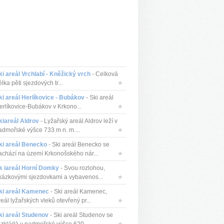
ki areál Vrchlabí - Kněžický vrch
- Celková
lka pěti sjezdových tr...
★
ki areál Herlíkovice - Bubákov
- Ski areál
erlíkovice-Bubákov v Krkono...
★
kiareál Aldrov
- Lyžařský areál Aldrov leží v
admořské výšce 733 m n. m....
★
ki areál Benecko
- Ski areál Benecko se
achází na území Krkonošského nár...
★
k iareál Horní Domky
- Svou rozlohou,
kázkovými sjezdovkami a vybavenos...
★
ki areál Kamenec
- Ski areál Kamenec,
eál lyžařských vleků otevřený pr...
★
ki areál Studenov
- Ski areál Studenov se