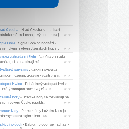
rad Czocha
- Hrad Czocha se nachází
edaleko města Leśna, s výhledem na j...
★ ★
epia Góra
- Sępia Góra se nachází v
amenickém hřebeni Jizerských hor, s...
★ ★
zerova zahrada tří živlů
- Naučná zahrada
cházející se na okraji mě...
★ ★
ázeňské muzeum
- Neboli Lázeňské
ornické muzeum, ukazuje využití pram...
★ ★
odopád Kwisa
- Pohádkový vodopád Kwisa
e umělý vodopád nacházející se n...
★ ★
izerské hory
- Jizerské hory se rozkládají na
amém severu České republi...
★ ★
ramen Nisy
- Pramen řeky Lužická Nisa je
blíbeným turistickým cílem. Nac...
★ ★
abiččino údolí
- Babiččino údolí se nachází v