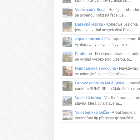
kromě brány budova zámku se ...
Vodní nádrž Souš
- Souš je přehradní
se sypanou hrází na řece Če...
Barevná jezírka
- Kolorowe Jeziorka 
jeden ze sedmi nových divů Pols...
Aqua centrum Jičín
- Aqua centrum Ji
vyhledávaný a kvalitně vybave...
Pantheon
- Na strmém skalním bradle,
se vypíná vysoko nad Jizerou, b...
Rumcajsova ševcovna
- Návštěvníci 
se mimo jiné zajímají o místo, k...
Lanové centrum Malá Skála
- Lanov
centrum SUNDISK na Malé Skále v out
Valdická brána
- Valdická brána je re
stavba, která byla stavěna...
Valdštejnská lodžie
- Areál loggie a
stromořadí lip představuje součást...