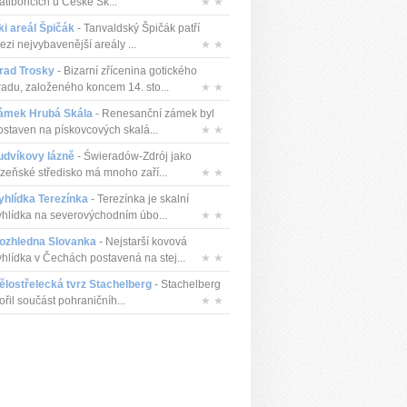
atibořicích u České Sk...
★ ★
ki areál Špičák
- Tanvaldský Špičák patří
ezi nejvybavenější areály ...
★ ★
rad Trosky
- Bizarní zřícenina gotického
radu, založeného koncem 14. sto...
★ ★
ámek Hrubá Skála
- Renesanční zámek byl
ostaven na pískovcových skalá...
★ ★
udvíkovy lázně
- Świeradów-Zdrój jako
ázeňské středisko má mnoho zaří...
★ ★
yhlídka Terezínka
- Terezínka je skalní
yhlídka na severovýchodním úbo...
★ ★
ozhledna Slovanka
- Nejstarší kovová
yhlídka v Čechách postavená na stej...
★ ★
ělostřelecká tvrz Stachelberg
- Stachelberg
ořil součást pohraničníh...
★ ★