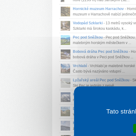
hoře (1299 m) nad Jánskými Láz...
Hornické muzeum Harrachov
- Horn
muzeum v Harrachově nabízí jedinečno
Vodopád Szklarki
- 13 metrů vysoký 
Szklarki má širokou kaskádu, k...
Pec pod Sněžkou
- Pec pod Sněžkou 
malebným horským městečkem v ...
Bobová dráha Pec pod Sněžkou
- Ho
bobová dráha v Peci pod Sněžkou ...
Vrchlabí
- Vrchlabí je malebné horské
Často bývá nazýváno vstupní ...
Lyžařský areál Pec pod Sněžkou
- Sk
Ski Pec je jedním z nejvě...
Kotelní jámy
- Kotelní jámy jsou státní
rezervace na jižních sva...
Důl Stanisław
- Důl se nachází v nad
Tato strán
výšce 1 050 m n. m. a je skv...
Harrachov
- Známé centrum turistiky 
zimních sportů s množstvím turistick...