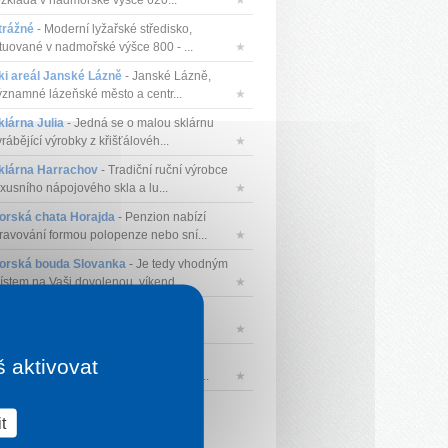
ozkládá v nadmořské výšce 620...
★
trážné
- Moderní lyžařské středisko,
ituované v nadmořské výšce 800 - ...
★
ki areál Janské Lázně
- Janské Lázně,
ýznamné lázeňské město a centr...
★
klárna Julia
- Jedná se o malou sklárnu
rábějící výrobky z křišťálovéh...
★
klárna Harrachov
- Tradiční ruční výrobce
uxusního nápojového skla a lu...
★
orská chata Horajda
- Penzion nabízí
travování formou polopenze nebo sní...
★
orská bouda Slovanka
- Je tedy vhodným
ístem na Vaši dovolenou, víkend ...
★
ki resort Rokytnice nad Jizerou
- 24
jezdovek, 2 sedačkové lanovky, 20 v...
★
erná hora
- Černá hora je hora ve
š aktivovat
ýchodních Krkonoších, nacházející se...
★
t