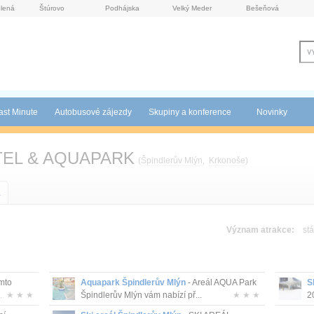
lená
Štúrovo
Podhájska
Velký Meder
Bešeňová
ast Minute
Autobusové zájezdy
Skupiny a konference
Novinky
TEL & AQUAPARK
(
Špindlerův Mlýn
,
Krkonoše
)
a
Význam atrakce:
stá
mto
Aquapark Špindlerův Mlýn
- Areál AQUA Park
S
..
★ ★ ★
Špindlerův Mlýn vám nabízí př...
★ ★ ★
2