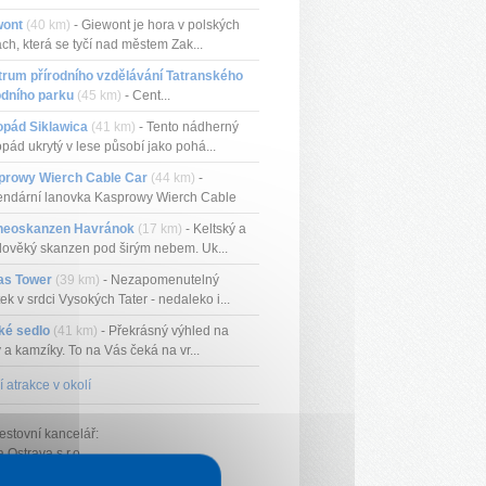
wont
(40 km)
- Giewont je hora v polských
ách, která se tyčí nad městem Zak...
rum přírodního vzdělávání Tatranského
odního parku
(45 km)
- Cent...
opád Siklawica
(41 km)
- Tento nádherný
pád ukrytý v lese působí jako pohá...
prowy Wierch Cable Car
(44 km)
-
ndární lanovka Kasprowy Wierch Cable
...
heoskanzen Havránok
(17 km)
- Keltský a
dověký skanzen pod širým nebem. Uk...
as Tower
(39 km)
- Nezapomenutelný
tek v srdci Vysokých Tater - nedaleko i...
ké sedlo
(41 km)
- Překrásný výhled na
y a kamzíky. To na Vás čeká na vr...
í atrakce v okolí
estovní kancelář:
Ostrava s.r.o.
78