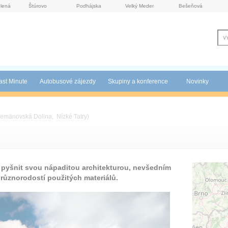
lená
Štúrovo
Podhájska
Velký Meder
Bešeňová
ast Minute
Autobusové zájezdy
Skupiny a konference
Novinky
emänovská Dolina
,
Nízké Tatry
)
 pyšnit svou nápaditou architekturou, nevšedním
různorodostí použitých materiálů.