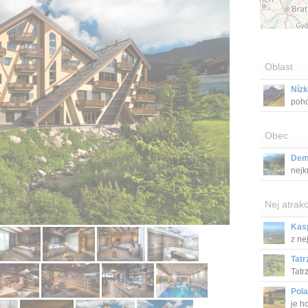
Oblast
Nízk
poho
Obec
Dem
nejk
Nej atrakc
Kas
z ne
Tatr
Tatr
Pola
je h