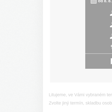
od
8. 8
Litujeme, ve Vámi vybraném ter
Zvolte jiný termín, skladbu oso