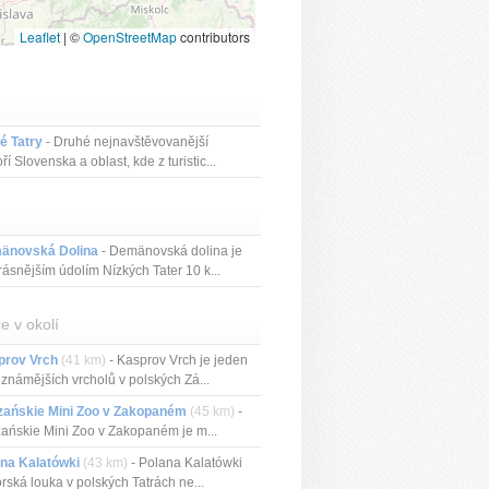
Leaflet
|
©
OpenStreetMap
contributors
é Tatry
- Druhé nejnavštěvovanější
ří Slovenska a oblast, kde z turistic...
änovská Dolina
- Demänovská dolina je
rásnějším údolím Nízkých Tater 10 k...
e v okolí
prov Vrch
(41 km)
- Kasprov Vrch je jeden
jznámějších vrcholů v polských Zá...
zańskie Mini Zoo v Zakopaném
(45 km)
-
zańskie Mini Zoo v Zakopaném je m...
na Kalatówki
(43 km)
- Polana Kalatówki
orská louka v polských Tatrách ne...