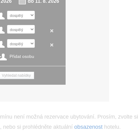
. 2026
do
11. 8. 2026
Přidat osobu
mínu není možná rezervace ubytování. Prosím, zvolte si 
b, nebo si prohlédněte aktuální
obsazenost
hotelu.