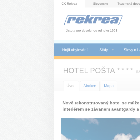
Panel pro správu cookies
CK Rekrea
Slovensko
Tuzemská dovo
Jistota pro dovolenou od roku 1963
Najít ubytování
Státy
Slevy a L
HOTEL POŠTA
★
★
★
★
(
D
Úvod
Atrakce
Mapa
Nově rekonstruovaný hotel se může
interiérem se závanem avantgardy a 