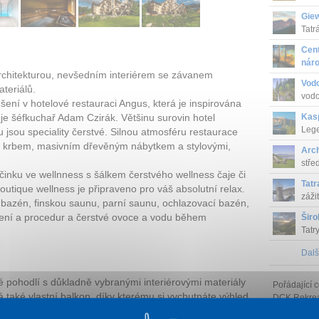
Gie
Tatr
Cent
nár
rchitekturou, nevšedním interiérem se závanem
Vod
teriálů.
vodo
ení v hotelové restauraci Angus, která je inspirována
Kas
je šéfkuchař Adam Czirák. Většinu surovin hotel
Lege
 jsou speciality čerstvé. Silnou atmosféru restaurace
Car t
ím krbem, masivním dřevěným nábytkem a stylovými,
Arc
stře
činku ve wellnness s šálkem čerstvého wellness čaje či
Tatr
utique wellness je připraveno pro váš absolutní relax.
záži
bazén, finskou saunu, parní saunu, ochlazovací bazén,
ření a procedur a čerstvé ovoce a vodu během
Širo
Tatr
Dalš
é pohodlí s důkladně vybranými interiérovými materiály
Pořádající c
 také vlastní balkon, díky kterému si vychutnáte výhled
DCK Rekrea 
achází vlastní sociální zařízení, TV/SAT, vysoušeč
IČ: 253791