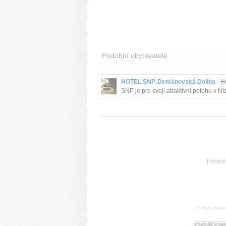
Podobní ubytovatelé
HOTEL SNP, Demänovská Dolina
- H
SNP je pro svojí atraktivní polohu v N
Tatrách jedním z nejvyhledávanějších
hotelových zařízení.
Podmí
Pobyty realiz