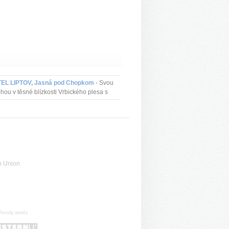
EL LIPTOV, Jasná pod Chopkom
- Svou
hou v těsné blízkosti Vrbického plesa s
ebnou scenérií Chopku a nejvyšších
olů Nízkých Tater nabízí ideální výchozí
..
n Union
řevody peněz