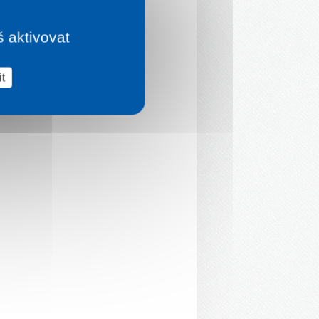
š aktivovat
t