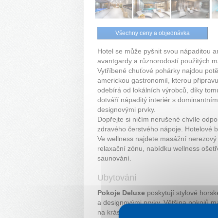
Všechny ceny a objednávka
Hotel se může pyšnit svou nápaditou a
avantgardy a různorodostí použitých ma
Vytříbené chuťové pohárky najdou potěš
americkou gastronomií, kterou připravu
odebírá od lokálních výrobců, díky tomu
dotváří nápaditý interiér s dominantn
designovými prvky.
Dopřejte si ničím nerušené chvíle odpo
zdravého čerstvého nápoje. Hotelové bo
Ve wellness najdete masážní nerezový 
relaxační zónu, nabídku wellness ošet
saunování.
Ubytování
Pokoje Deluxe
poskytují stylové horsk
a designovými prvky. Většina pokojů má
na krásy Nízkých Tater. V pokojích se n