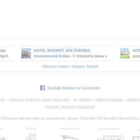
otel
HOTEL MARMOT JÁN ŠVERMA,
HOT
ízkých
Demänovská Dolina
- U Vrbického plesa v
polo
nízkotatranském prostředí je umístěn Hotel
mal
Všechny hotely v Nízkých Tatrách
Marmot Ján Šverma, v blízkosti stanice
vrch
kabinové lanovky.
poz.
Sledujte Rekreu na Facebooku
nky
–
Ochrana osobních údajů zákazníků
–
Ke stažení
–
Tištěné katalogy
–
Wester
Partneři
:
Ubytování Makarská
Přijímáme tyto benefity od společností
:
pluxee, Edenred, UP Benefit a Benefit plus
uje
Spolupracujeme
Pojišťuje
Spolupracujeme
P