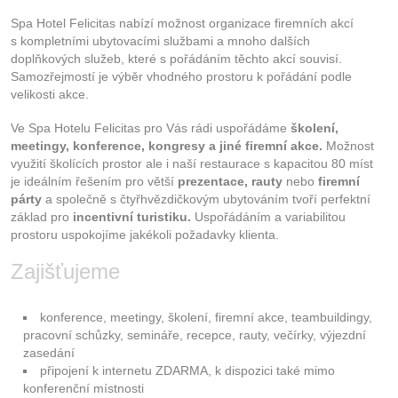
Kontakt
Spa Hotel Felicitas nabízí možnost organizace firemních akcí
s kompletními ubytovacími službami a mnoho dalších
doplňkových služeb, které s pořádáním těchto akcí souvisí.
Samozřejmostí je výběr vhodného prostoru k pořádání podle
velikosti akce.
Ve Spa Hotelu Felicitas pro Vás rádi uspořádáme
školení,
meetingy, konference, kongresy a jiné firemní akce.
Možnost
využití školících prostor ale i naší restaurace s kapacitou 80 míst
je ideálním řešením pro větší
prezentace, rauty
nebo
firemní
párty
a společně s čtyřhvězdičkovým ubytováním tvoří perfektní
základ pro
incentivní turistiku.
Uspořádáním a variabilitou
prostoru uspokojíme jakékoli požadavky klienta.
Zajišťujeme
konference, meetingy, školení, firemní akce, teambuildingy,
pracovní schůzky, semináře, recepce, rauty, večírky, výjezdní
zasedání
připojení k internetu ZDARMA, k dispozici také mimo
konferenční místnosti