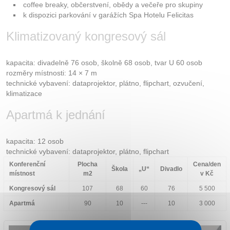
coffee breaky, občerstvení, obědy a večeře pro skupiny
k dispozici parkování v garážích Spa Hotelu Felicitas
Klimatizovaný kongresový sál
kapacita: divadelně 76 osob, školně 68 osob, tvar U 60 osob
rozměry místnosti: 14 × 7 m
technické vybavení: dataprojektor, plátno, flipchart, ozvučení,
klimatizace
Apartmá k jednání
kapacita: 12 osob
technické vybavení: dataprojektor, plátno, flipchart
Konferenční
Plocha
Cena/den
Škola
„U“
Divadlo
místnost
m2
v Kč
Kongresový sál
107
68
60
76
5 500
Apartmá
90
10
---
10
3 000