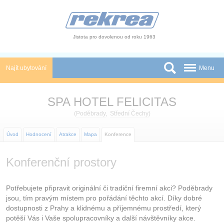
Panel pro správu cookies
Jistota pro dovolenou od roku 1963
Najít ubytování
Menu
Státy
SPA HOTEL FELICITAS
Slevy a Last Minute
(
Poděbrady
,
Střední Čechy
)
Autobusové zájezdy
Úvod
Hodnocení
Atrakce
Mapa
Konference
Skupiny a konference
Konferenční prostory
Novinky
Potřebujete připravit originální či tradiční firemní akci? Poděbrady
Atrakce
jsou, tím pravým místem pro pořádání těchto akcí. Díky dobré
dostupnosti z Prahy a klidnému a příjemnému prostředí, který
O nás
potěší Vás i Vaše spolupracovníky a další návštěvníky akce.