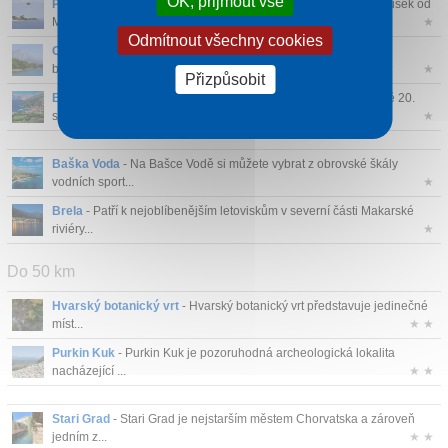
OK, přijmout vše
Podgora
- Podgora se nachází na podbiokovském pobřeží, kousek od
Makarské. ...
★
Odmítnout všechny cookies
Omiš - Brela
- Brela jsou skvostem netknuté přírody; husté
borovicové lesy...
★
Přizpůsobit
Baško Polje
- Nová osada, která se rozvíjela ve druhé polovině 20.
století...
★
Baška Voda
- Na Bašce Vodě si můžete vybrat z obrovské škály
vodních sport...
★
Brela
- Patří k nejoblíbenějším letoviskům v severní části Makarské
riviéry...
★
Do 50 km
Hvarský botanický vrt
- Hvarský botanický vrt představuje jedinečné
míst...
★ ★
Purkin Kuk
- Purkin Kuk je pozoruhodná archeologická lokalita
nacházející ...
★ ★
Stari Grad
- Stari Grad je nejstarším městem Chorvatska a zároveň
jedním z...
★ ★