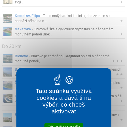
stojí ...
★
Kontakt
Kostel sv. Filipa
- Tento malý barokní kostel a jeho zvonice se
nachází přímo na n...
★
Makarska
- Obrovská škála cykloturistických tras na nádherném
mohutném pohoří Biok...
★
Do 20 km
Biokovo
- Biokovo je chráněnou krajinnou oblastí a nádherné
mohutné pohoří,...
★ ★ ★
Biokovo Skywalk
- Jedna z nejmodernějších a nejnavštěvovanějších
atrakcí Ch...
★ ★
Živogošče
- Živogošče je turistický ráj. Na každém rohu najdete plno
st...
★
Tato stránka využívá
Tučepi
- V Tučepi se nachází jedny z nejznámějších a nejdelších pláží
cookies a dává ti na
v pr...
★
výběr, co chceš
aktivovat
Svatý Jura
- Sveti Jure (Svatý Jiří) je nejvyšší vrchol pohoří Biokova,
kt...
★