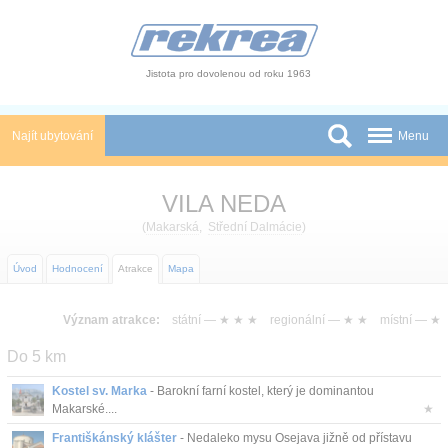
Panel pro správu cookies
Jistota pro dovolenou od roku 1963
Najít ubytování
Menu
Státy
VILA NEDA
Slevy a Last Minute
(
Makarská
,
Střední Dalmácie
)
Autobusové zájezdy
Úvod
Hodnocení
Atrakce
Mapa
Skupiny a konference
Význam atrakce:
státní —
★ ★ ★
regionální —
★ ★
místní —
★
Novinky
Do 5 km
Atrakce
Kostel sv. Marka
- Barokní farní kostel, který je dominantou
Makarské....
★
O nás
Františkánský klášter
- Nedaleko mysu Osejava jižně od přístavu