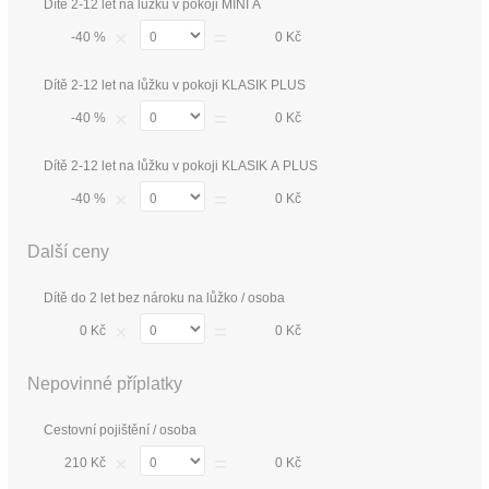
Dítě 2-12 let na lůžku v pokoji MINI A
×
=
-40 %
0 Kč
Dítě 2-12 let na lůžku v pokoji KLASIK PLUS
×
=
-40 %
0 Kč
Dítě 2-12 let na lůžku v pokoji KLASIK A PLUS
×
=
-40 %
0 Kč
Další ceny
Dítě do 2 let bez nároku na lůžko / osoba
×
=
0 Kč
0 Kč
Nepovinné příplatky
Cestovní pojištění / osoba
×
=
210 Kč
0 Kč