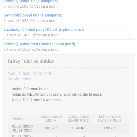
Léčebný pobyt Tip (s polopenzí)
5 nocí od
1588 Kč/osoba a noc
Seniorský pobyt 60+ (s polopenzí)
5 nocí od
1438 Kč/osoba a noc
Lázeňský léčebný pobyt Klasik (s plnou penzí)
10 nocí od
1488 Kč/osoba a noc
Léčebný pobyt Post Covid (s plnou penzí)
10 nocí od
1562 Kč/osoba a noc
Krásy Tater se snídaní
Platí 1. 5. 2026 - 21. 12. 2026
Kompletní ceník
snídaně formou bufetu,
vstup do RELAX zóny (bazén, ricochet, kardio fitness),
pro každé 3 noci 1× wellness.
Lůžko v pokoji
Lůžko v pokoji
Lůžko v pokoji
Termín
MINI A
KLASIK PLUS
KLASIK A PLUS
01. 05. 2026 –
1 615 Kč
1 640 Kč
1 935 Kč
01. 11. 2026
01. 11. 2026 –