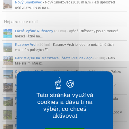
Nový Smokovec
- Nový Smokovec (1018 m n.m.) leží uprostřed
jehličnatých lesů na j...
Nej atrakce v okolí
Lázně Vyšné Ružbachy
(31 km)
- Vyšné Ružbachy jsou historické
horské lázně na...
Kasprov Vrch
(20 km)
- Kasprov Vrch je jeden z nejznámějších
vrcholů v polských Zá...
Park Miejski im. Marszałka Józefa Piłsudskiego
(26 km)
- Park
Miejski im. Marsz...
Chochołowskie Termy
(37 km)
- Největší termální komplex v Polsku
je dokonalé míst...
Restaurace Stek Chałupa
(26 km)
- Restaurace Stek Chałupa v
Zakopaném je tradiční...
Tato stránka využívá
Přírodní rezervace Biała Woda
(39 km)
- Přírodní rezervace Biała
cookies a dává ti na
Woda je jední...
výběr, co chceš
Tatrzańskie Mini Zoo v Zakopaném
(25 km)
- Tatrzańskie Mini Zoo v
aktivovat
Zakopaném je m...
Polana Kalatówki
(23 km)
- Polana Kalatówki je horská louka v