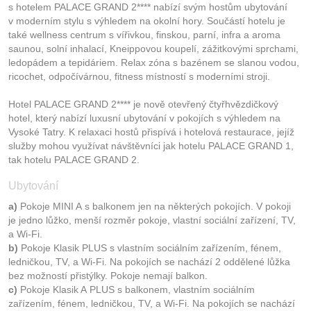
s hotelem PALACE GRAND 2**** nabízí svým hostům ubytování
v moderním stylu s výhledem na okolní hory. Součástí hotelu je
také wellness centrum s vířivkou, finskou, parní, infra a aroma
saunou, solní inhalací, Kneippovou koupelí, zážitkovými sprchami,
ledopádem a tepidáriem. Relax zóna s bazénem se slanou vodou,
ricochet, odpočívárnou, fitness místností s moderními stroji.
Hotel PALACE GRAND 2**** je nově otevřený čtyřhvězdičkový
hotel, který nabízí luxusní ubytování v pokojích s výhledem na
Vysoké Tatry. K relaxaci hostů přispívá i hotelová restaurace, jejíž
služby mohou využívat návštěvníci jak hotelu PALACE GRAND 1,
tak hotelu PALACE GRAND 2.
Ubytování
a)
Pokoje MINI A s balkonem jen na některých pokojích. V pokoji
je jedno lůžko, menší rozměr pokoje, vlastní sociální zařízení, TV,
a Wi-Fi.
b)
Pokoje Klasik PLUS s vlastním sociálním zařízením, fénem,
ledničkou, TV, a Wi-Fi. Na pokojích se nachází 2 oddělené lůžka
bez možností přistýlky. Pokoje nemají balkon.
c)
Pokoje Klasik A PLUS s balkonem, vlastním sociálním
zařízením, fénem, ledničkou, TV, a Wi-Fi. Na pokojích se nachází