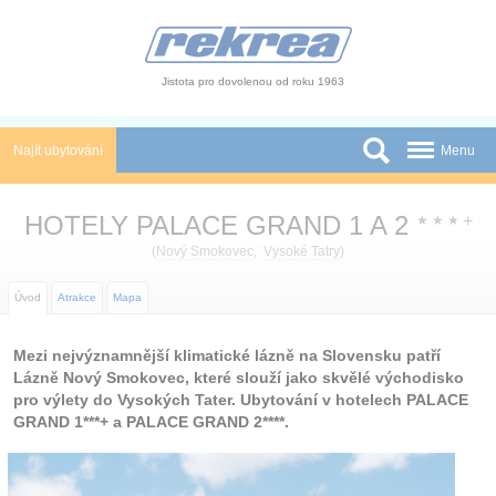
Panel pro správu cookies
Jistota pro dovolenou od roku 1963
Najít ubytování
Menu
Státy
HOTELY PALACE GRAND 1 A 2
+
★
★
★
Slevy a Last Minute
(
Nový Smokovec
,
Vysoké Tatry
)
Autobusové zájezdy
Úvod
Atrakce
Mapa
Skupiny a konference
Mezi nejvýznamnější klimatické lázně na Slovensku patří
Lázně Nový Smokovec, které slouží jako skvělé východisko
Novinky
pro výlety do Vysokých Tater. Ubytování v hotelech PALACE
GRAND 1***+ a PALACE GRAND 2****.
Atrakce
O nás