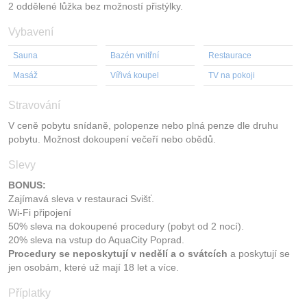
2 oddělené lůžka bez možností přistýlky.
Vybavení
Sauna
Bazén vnitřní
Restaurace
Masáž
Vířivá koupel
TV na pokoji
Stravování
V ceně pobytu snídaně, polopenze nebo plná penze dle druhu
pobytu. Možnost dokoupení večeří nebo obědů.
Slevy
BONUS:
Zajímavá sleva v restauraci Svišť.
Wi-Fi připojení
50% sleva na dokoupené procedury (pobyt od 2 nocí).
20% sleva na vstup do AquaCity Poprad.
Procedury se neposkytují v nedělí a o svátcích
a poskytují se
jen osobám, které už mají 18 let a více.
Příplatky