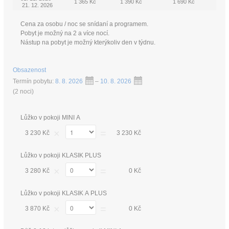
1 365 Kč
1 390 Kč
1 690 Kč
21. 12. 2026
Cena za osobu / noc se snídaní a programem.
Pobyt je možný na 2 a více nocí.
Nástup na pobyt je možný kterýkoliv den v týdnu.
Obsazenost
Termín pobytu:
8. 8. 2026
–
10. 8. 2026
(
2 noci
)
Lůžko v pokoji MINI A
×
=
3 230 Kč
3 230 Kč
Lůžko v pokoji KLASIK PLUS
×
=
3 280 Kč
0 Kč
Lůžko v pokoji KLASIK A PLUS
×
=
3 870 Kč
0 Kč