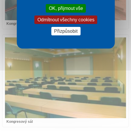
OK, přijmout vše
Odmítnout všechny cookies
Kongresový sál
Přizpůsobit
Kongresový sál