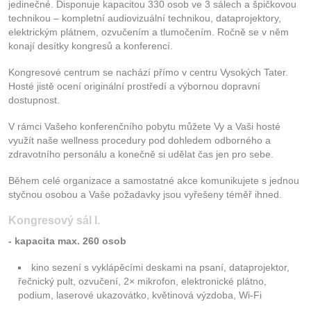
jedinečné. Disponuje kapacitou 330 osob ve 3 sálech a špičkovou
Kontakt
technikou – kompletní audiovizuální technikou, dataprojektory,
elektrickým plátnem, ozvučením a tlumočením. Ročně se v něm
konají desítky kongresů a konferencí.
Kongresové centrum se nachází přímo v centru Vysokých Tater.
Hosté jistě ocení originální prostředí a výbornou dopravní
dostupnost.
V rámci Vašeho konferenčního pobytu můžete Vy a Vaši hosté
využít naše wellness procedury pod dohledem odborného a
zdravotního personálu a konečně si udělat čas jen pro sebe.
Během celé organizace a samostatné akce komunikujete s jednou
styčnou osobou a Vaše požadavky jsou vyřešeny téměř ihned.
Kongresový sál I.
- kapacita max. 260 osob
kino sezení s vyklápěcími deskami na psaní, dataprojektor,
řečnický pult, ozvučení, 2× mikrofon, elektronické plátno,
podium, laserové ukazovátko, květinová výzdoba, Wi-Fi