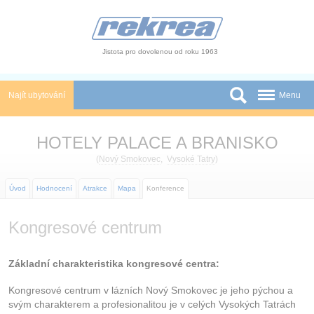
Panel pro správu cookies
Jistota pro dovolenou od roku 1963
Najít ubytování
Menu
Státy
HOTELY PALACE A BRANISKO
Slevy a Last Minute
(
Nový Smokovec
,
Vysoké Tatry
)
Autobusové zájezdy
Úvod
Hodnocení
Atrakce
Mapa
Konference
Skupiny a konference
Kongresové centrum
Novinky
Základní charakteristika kongresové centra:
Atrakce
Kongresové centrum v lázních Nový Smokovec je jeho pýchou a
O nás
svým charakterem a profesionalitou je v celých Vysokých Tatrách