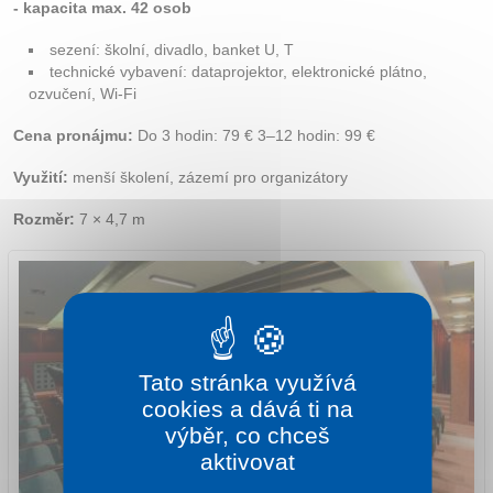
- kapacita max. 42 osob
sezení: školní, divadlo, banket U, T
technické vybavení: dataprojektor, elektronické plátno,
ozvučení, Wi-Fi
Cena pronájmu:
Do 3 hodin: 79 € 3–12 hodin: 99 €
Využití:
menší školení, zázemí pro organizátory
Rozměr:
7 × 4,7 m
Tato stránka využívá
cookies a dává ti na
výběr, co chceš
aktivovat