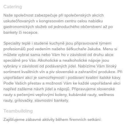
Catering
Naše společnost zabezpečuje při společenských akcích
uskutečňovaných v kongresovém centru celou nabídku
gastronomických služeb od jednoduchého občerstvení až po
bankety či recepce.
Speciality teplé i studené kuchyně jsou připravované týmem
profesionálů pod vedením našeho šéfkuchaře Jakuba. Menu si
můžete vybrat sama nebo Vám ho v závislosti od druhu akce
speciálně pro Vás. Alkoholické a nealkoholické nápoje jsou
vybrány v závislosti od podávaných jídel. Nabízíme Vám široký
sortiment kvalitních vín a piv slovenské a zahraniční produkce. Při
uspořádaní akcí je samozřejmostí i podávaní kvalitní italské kávy.
Podle Vašich přestav a možností Vám ke každé uspořádané akci
napřed zašleme návrh jídel a nápojů. Připravujeme slovenské
rauty s pečenými vepřovými koleny, kubánské rauty, wellness
rauty, grilovačky, slavnostní bankety.
Teambuilding
Zajišťujeme zábavné aktivity během firemních setkání: