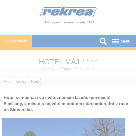
Panel pro správu cookies
Jistota pro dovolenou od roku 1963
Najít ubytování
Menu
Státy
HOTEL MÁJ
+
★
★
★
Slevy a Last Minute
(
Piešťany
,
Západní Slovensko
)
Autobusové zájezdy
Úvod
Atrakce
Mapa
Skupiny a konference
Hotel se nachází ve světoznámém lázeňském městě
Piešťany, v městě s největším počtem slunečních dní v roce
Novinky
na Slovensku.
Atrakce
O nás