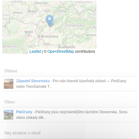
Leaflet
|
©
OpenStreetMap
contributors
Oblast
Západní Slovensko
- Pro nás hlavně lázeňská oblast — Piešťany
nebo Trenčianské T...
Obec
Piešťany
- Piešťany jsou nejznámějšími lázněmi Slovenska. Svou
slávu získaly dík...
Nej atrakce v okolí