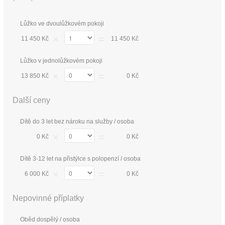
Lůžko ve dvoulůžkovém pokoji
×
=
11 450 Kč
11 450 Kč
Lůžko v jednolůžkovém pokoji
×
=
13 850 Kč
0 Kč
Další ceny
Dítě do 3 let bez nároku na služby / osoba
×
=
0 Kč
0 Kč
Dítě 3-12 let na přistýlce s polopenzí / osoba
×
=
6 000 Kč
0 Kč
Nepovinné příplatky
Oběd dospělý / osoba