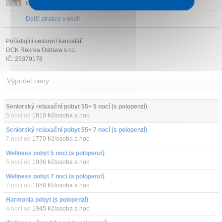
cestovního ruch...
Další atrakce v okolí
Pořádající cestovní kancelář:
DCK Rekrea Ostrava s.r.o.
IČ: 25379178
Výpočet ceny
Seniorský relaxační pobyt 55+ 5 nocí (s polopenzí)
5 nocí od
1810 Kč/osoba a noc
Seniorský relaxační pobyt 55+ 7 nocí (s polopenzí)
7 nocí od
1770 Kč/osoba a noc
Wellness pobyt 5 nocí (s polopenzí)
5 nocí od
1936 Kč/osoba a noc
Wellness pobyt 7 nocí (s polopenzí)
7 nocí od
1858 Kč/osoba a noc
Harmonia pobyt (s polopenzí)
4 noci od
1945 Kč/osoba a noc