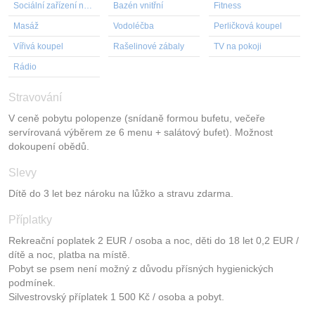
Sociální zařízení na pokoji
Bazén vnitřní
Fitness
Masáž
Vodoléčba
Perličková koupel
Vířivá koupel
Rašelinové zábaly
TV na pokoji
Rádio
Stravování
V ceně pobytu polopenze (snídaně formou bufetu, večeře
servírovaná výběrem ze 6 menu + salátový bufet). Možnost
dokoupení obědů.
Slevy
Dítě do 3 let bez nároku na lůžko a stravu zdarma.
Příplatky
Rekreační poplatek 2 EUR / osoba a noc, děti do 18 let 0,2 EUR /
dítě a noc, platba na místě.
Pobyt se psem není možný z důvodu přísných hygienických
podmínek.
Silvestrovský příplatek 1 500 Kč / osoba a pobyt.