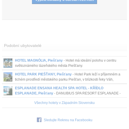
Podobní ubytovatelé
HOTEL MAGNÓLIA, Piešťany
- Hotel má ideální polohu v centru
světoznámého lázeňského města Piešťany.
HOTEL PARK PIEŠŤANY, Piešťany
- Hotel Park leží v příjemném a
tichém prostředí městského parku Piešťan, v blízkosti řeky Váh,
necelých 500 m od pěší zóny s obchody a k...
ESPLANADE ENSANA HEALTH SPA HOTEL - KŘÍDLO
ESPLANADE, Piešťany
- DANUBIUS SPA RESORT ESPLANADE -
pokoje ESPLANADE**** je hotel pro všechny příležitosti: lázeňské a
Všechny hotely v Západním Slovensku
wellness služby, konferenční prostor...
Sledujte Rekreu na Facebooku