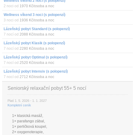
Wellness víkend 2 noci (s polopenzí)
2 noci od
1970 Kč/osoba a noc
Wellness víkend 3 noci (s polopenzí)
3 noci od
1936 Kč/osoba a noc
Lázeňský pobyt Standard (s polopenzí)
7 nocí od
2088 Kč/osoba a noc
Lázeňský pobyt Klasik (s polopenzí)
7 nocí od
2280 Kč/osoba a noc
Lázeňský pobyt Optimal (s polopenzí)
7 nocí od
2520 Kč/osoba a noc
Lázeňský pobyt Intensiv (s polopenzí)
7 nocí od
2712 Kč/osoba a noc
Seniorský relaxační pobyt 55+ 5 nocí
Platí 1. 5. 2026 - 1. 1. 2027
Kompletní ceník
1× klasická masáž,
1× parafango zábal,
1× perličková koupel,
2× oxygenoterapie,