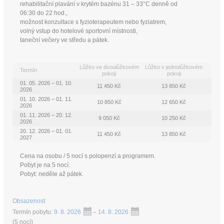
rehabilitační plavání v krytém bazénu 31 – 33°C denně od
06:30 do 22 hod.,
možnost konzultace s fyzioterapeutem nebo fyziatrem,
volný vstup do hotelové sportovní místnosti,
taneční večery ve středu a pátek.
Lůžko ve dvoulůžkovém
Lůžko v jednolůžkovém
Termín
pokoji
pokoji
01. 05. 2026 – 01. 10.
11 450 Kč
13 850 Kč
2026
01. 10. 2026 – 01. 11.
10 850 Kč
12 650 Kč
2026
01. 11. 2026 – 20. 12.
9 050 Kč
10 250 Kč
2026
20. 12. 2026 – 01. 01.
11 450 Kč
13 850 Kč
2027
Cena na osobu / 5 nocí s polopenzí a programem.
Pobyt je na 5 nocí.
Pobyt: neděle až pátek.
Obsazenost
Termín pobytu:
9. 8. 2026
–
14. 8. 2026
(
5 nocí
)