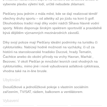
vyberete plavbu výletní lodí, určitě nebudete zklamaní.
Piešťany jsou jedním z mála měst, kde se dají realizovat téměř
všechny druhy sportu – od atletiky až po jízdu na koni či golf.
Dlouhodobou tradicí mají díky vodní nádrži Sĺňava hlavně vodní
sporty. Město disponuje širokým spektrem sportovišť a pravidelně
bývá dějištěm významných mezinárodních závodů.
Díky svojí poloze mají Piešťany ideální podmínky na turistiku či
cykloturistiku. Nabízejí hodně možností na vycházky, či už za
histórii na staroslovanské hradisko Ducové, hrady Tematín,
Čachtice anebo do okolní přírody na vrchy Havran, Marhát ,
Bezovec. V okolí Piešťan je množství lesních cest vhodných na
cykloturistiku, mimo jiné i nově vybudovaná asfaltová cyklotrasa,
vhodna také na in-line brusle.
Ubytování
Dvoulůžkové a jednolůžkové pokoje s vlastním sociálním
zařízením, TV/SAT, rádiem, balkonem a ventilátorem.
Vybavení