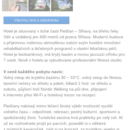
Všechny ceny a objednávka
Hotel je situovaný v tiché časti Piešťan – Sľňavy, na břehu řeky
Váh a vzdálený jen 400 metrů od jezera Sľňava. Moderní budova
s příjemnou rodinnou atmosférou nabízí svým hostům množství
rehabilitačních a léčebných programů s vlastní lékařskou péči.
Hotel je bezbariérový, má krytý bazén a novou jaccuzzi vířivku pro
7 osob. Nově v hotelu je vybudované profesionální fitness studio.
V ceně každého pobytu navíc:
Volný vstup do krytého bazénu 30 – 33°C, volný vstup do fitness,
taneční večery ve středu a pátek, biliard 1 hod. ve středu a
sobotu, půjčení holí Nordic Walking na půl dne, připojení
k internetu přes Wi-Fi a hotelový trezor na recepci.
Piešťany nabízejí mimo léčení široký výběr možností využití
volného času – odpočinek, rekreaci, pestrý kulturní, sportovní a
společenský život. Turistická sezóna trvá prakticky po celý rok. Ať
už se rozhodnete projít po parcích, posedět si v některé
z místních kavárníček, zajít si na koncert, za turistikou anebo si