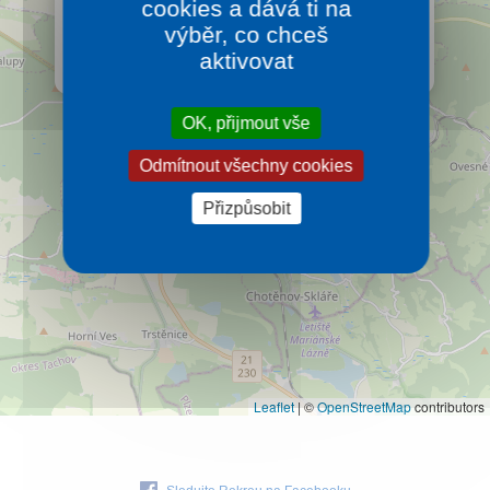
cookies a dává ti na
Multižánrová akce, která vždy druhý adventní víkend
Kontakt
naplní Kolonádu vánoční atmosférou, pohodou a
výběr, co chceš
kulturou.
aktivovat
Více…
OK, přijmout vše
Odmítnout všechny cookies
Přizpůsobit
Leaflet
|
©
OpenStreetMap
contributors