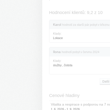
Hodnocení klientů: 9,2 z 10
Karol
hodnotí za starší pár pobyt v březn
Klady:
Lokace
Ilona
hodnotí pobyt v červnu 2024
Klady:
služby , čistota
Další
Cenové hladiny
Vitalita a respirace s podporou na 7 n
1. 6. 2026 - 1. 9. 2026