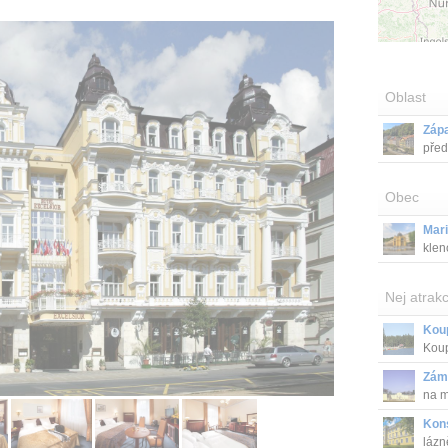
Oblast
Záp
před
Obec
Mar
klen
Nej atrakc
Koup
Koup
Zám
na m
Kons
lázn