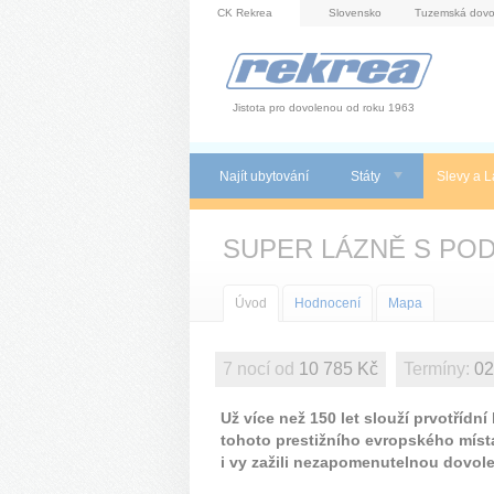
Panel pro správu cookies
CK Rekrea
Slovensko
Tuzemská dovo
Jistota pro dovolenou od roku 1963
Najít ubytování
Státy
Slevy a L
SUPER LÁZNĚ S PODPOR
Úvod
Hodnocení
Mapa
7 nocí od
10 785 Kč
Termíny:
02
Už více než 150 let slouží prvotřídn
tohoto prestižního evropského místa,
i vy zažili nezapomenutelnou dovole