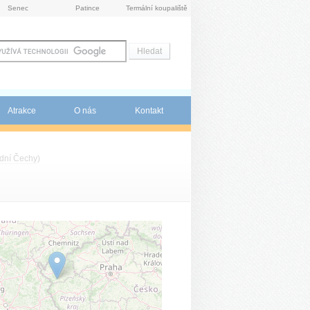
Senec
Patince
Termální koupaliště
Atrakce
O nás
Kontakt
dní Čechy
)