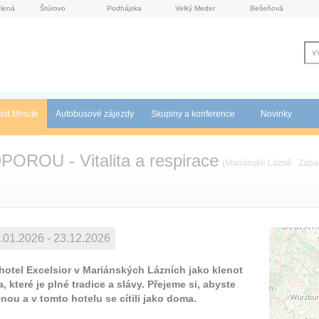
lená
Štúrovo
Podhájska
Velký Meder
Bešeňová
ast Minute
Autobusové zájezdy
Skupiny a konference
Novinky
OU - Vitalita a respirace
(
Mariánské Lázně
,
Zápa
.01.2026 - 23.12.2026
í hotel Excelsior v Mariánských Lázních jako klenot
 které je plné tradice a slávy. Přejeme si, abyste
nou a v tomto hotelu se cítili jako doma.