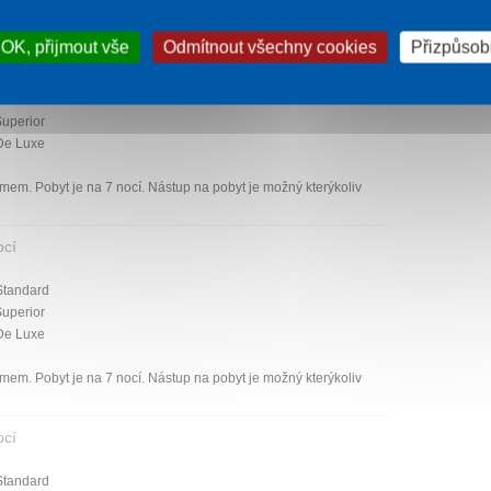
OK, přijmout vše
Odmítnout všechny cookies
Přizpůsobi
ocí
Standard
Superior
De Luxe
mem. Pobyt je na 7 nocí. Nástup na pobyt je možný kterýkoliv
ocí
Standard
Superior
De Luxe
mem. Pobyt je na 7 nocí. Nástup na pobyt je možný kterýkoliv
ocí
Standard