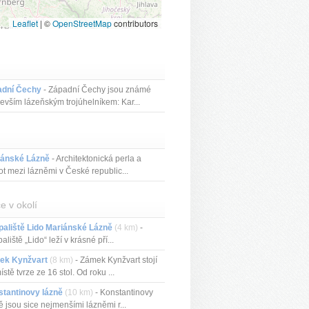
Leaflet
|
©
OpenStreetMap
contributors
adní Čechy
- Západní Čechy jsou známé
evším lázeňským trojúhelníkem: Kar...
iánské Lázně
- Architektonická perla a
ot mezi lázněmi v České republic...
e v okolí
aliště Lido Mariánské Lázně
(4 km)
-
aliště „Lido“ leží v krásné pří...
ek Kynžvart
(8 km)
- Zámek Kynžvart stojí
ístě tvrze ze 16 stol. Od roku ...
tantinovy lázně
(10 km)
- Konstantinovy
ě jsou sice nejmenšími lázněmi r...