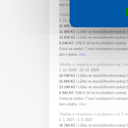
den v týdnu.
Více…
Vitalita a respirace s podporou na 7 n
1. 11. 2026 - 1. 12. 2026
11 485 Kč
/ Lůžko ve dvoulůžkovém pokoji 
11 485 Kč
/ Lůžko ve dvoulůžkovém pokoji 
12 830 Kč
/ Lůžko ve dvoulůžkovém pokoji 
5 248 Kč
/ Dítě 6-18 let na přistýlce v pokoji
Cena za osobu / 7 nocí s polopenzí a progra
den v týdnu.
Více…
Vitalita a respirace s podporou na 7 n
1. 12. 2026 - 23. 12. 2026
10 785 Kč
/ Lůžko ve dvoulůžkovém pokoji 
11 660 Kč
/ Lůžko ve dvoulůžkovém pokoji 
13 180 Kč
/ Lůžko ve dvoulůžkovém pokoji 
5 392 Kč
/ Dítě 6-18 let na přistýlce v pokoji
Cena za osobu / 7 nocí s polopenzí a progra
den v týdnu.
Více…
Vitalita a respirace s podporou na 7 n
2. 1. 2027 - 1. 3. 2027
10 785 Kč
/ Lůžko ve dvoulůžkovém pokoji 