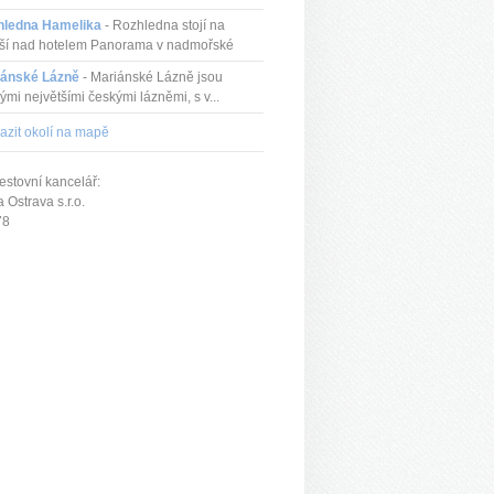
hledna Hamelika
- Rozhledna stojí na
ší nad hotelem Panorama v nadmořské
iánské Lázně
- Mariánské Lázně jsou
ými největšími českými lázněmi, s v...
azit okolí na mapě
estovní kancelář:
Ostrava s.r.o.
78