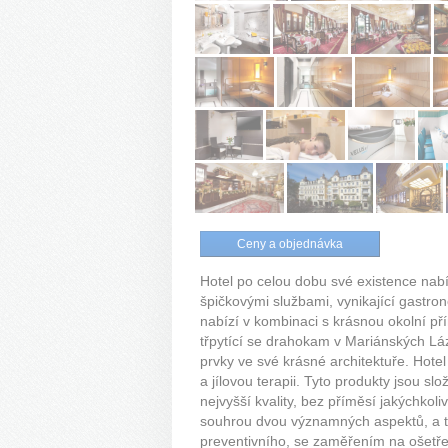
Ceny a objednávka
Hotel po celou dobu své existence nab
špičkovými službami, vynikající gastro
nabízí v kombinaci s krásnou okolní pří
třpytící se drahokam v Mariánských Lázn
prvky ve své krásné architektuře. Hote
a jílovou terapii. Tyto produkty jsou sl
nejvyšší kvality, bez příměsí jakýchko
souhrou dvou významných aspektů, a to 
preventivního, se zaměřením na ošetření