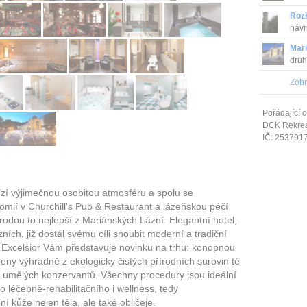
Roz
návr
vý...
Mar
druh
Zobr
Pořádající c
DCK Rekrea 
IČ: 253791
ízí výjimečnou osobitou atmosféru a spolu se
nomií v Churchill's Pub & Restaurant a lázeňskou péčí
rodou to nejlepší z Mariánských Lázní. Elegantní hotel,
ích, již dostál svému cíli snoubit moderní a tradiční
l Excelsior Vám představuje novinku na trhu: konopnou
oženy výhradně z ekologicky čistých přírodních surovin té
liv umělých konzervantů. Všechny procedury jsou ideální
léčebně-rehabilitačního i wellness, tedy
 kůže nejen těla, ale také obličeje.