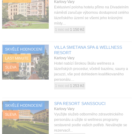
Karlovy Vary
Exklusivní poloha hotelu přímo na Divadelním
náměstí zaručuje výbornou dostupnost celého
lázeňského území se všemi jeho krásnými
místy....
1 noc od
1 150 Kč
VILLA SMETANA SPA & WELLNESS
SKVĚLÉ HODNOCENÍ
RESORT
Karlovy Vary
LAST MINUTE
Hotel nabízí širokou škálu wellness a
SLEVA
lázeňských procedur, včetně bazénu, sauny a
jacuzzi, vše pod dohledem kvalifikovaného
personálu....
1 noc od
1 253 Kč
SPA RESORT SANSSOUCI
SKVĚLÉ HODNOCENÍ
Karlovy Vary
Využijte služeb odborného zdravotnického
SLEVA
personálu a užijte si wellness programy
sestavené podle vašich potřeb. Neváhejte se
rezervací!...