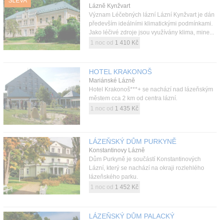
SLEVA
Lázně Kynžvart
Význam Léčebných lázní Lázní Kynžvart je dán
především ideálními klimatickými podmínkami.
Jako léčivé zdroje jsou využívány klima, mine...
1 noc od
1 410 Kč
HOTEL KRAKONOŠ
Mariánské Lázně
Hotel Krakonoš***+ se nachází nad lázeňským
městem cca 2 km od centra lázní.
1 noc od
1 435 Kč
LÁZEŇSKÝ DŮM PURKYNĚ
Konstantinovy Lázně
Dům Purkyně je součástí Konstantinových
Lázní, který se nachází na okraji rozlehlého
lázeňského parku.
1 noc od
1 452 Kč
LÁZEŇSKÝ DŮM PALACKÝ