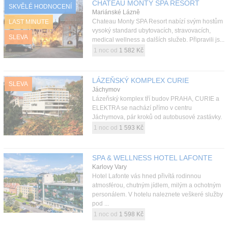
CHATEAU MONTY SPA RESORT
SKVĚLÉ HODNOCENÍ
Mariánské Lázně
Chateau Monty SPA Resort nabízí svým hostům
LAST MINUTE
vysoký standard ubytovacích, stravovacích,
SLEVA
medical wellness a dalších služeb. Připravili js...
1 noc od
1 582 Kč
LÁZEŇSKÝ KOMPLEX CURIE
SLEVA
Jáchymov
Lázeňský komplex tří budov PRAHA, CURIE a
ELEKTRA se nachází přímo v centru
Jáchymova, pár kroků od autobusové zastávky.
1 noc od
1 593 Kč
SPA & WELLNESS HOTEL LAFONTE
Karlovy Vary
Hotel Lafonte vás hned přivítá rodinnou
atmosférou, chutným jídlem, milým a ochotným
personálem. V hotelu naleznete veškeré služby
pod ...
1 noc od
1 598 Kč