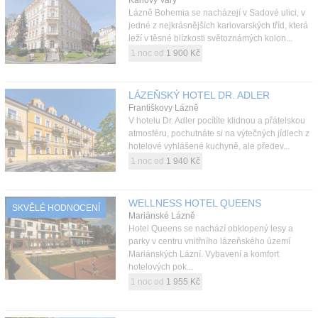
Karlovy Vary
Lázně Bohemia se nacházejí v Sadové ulici, v
jedné z nejkrásnějších karlovarských tříd, která
leží v těsné blízkosti světoznámých kolon...
1 noc od
1 900 Kč
LÁZEŇSKÝ HOTEL DR. ADLER
Františkovy Lázně
V hotelu Dr. Adler pocítíte klidnou a přátelskou
atmosféru, pochutnáte si na výtečných jídlech z
hotelové vyhlášené kuchyně, ale předev...
1 noc od
1 940 Kč
WELLNESS HOTEL QUEENS
SKVĚLÉ HODNOCENÍ
Mariánské Lázně
Hotel Queens se nachází obklopený lesy a
parky v centru vnitřního lázeňského území
Mariánských Lázní. Vybavení a komfort
hotelových pok...
1 noc od
1 955 Kč