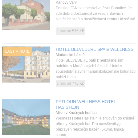
Karlovy Vary
Penzion FAN se nachází ve čtvrti Bohatice. Je
zde dobrá dostupnost ze všech hlavních
silničních tahů a dosažitelnost centra i lázeňské
...
1 noc od
575 Kč
HOTEL BELVEDERE SPA & WELLNESS
LAST MINUTE
Mariánské Lázně
Hotel BELVEDERE patří k nejkrásnějším
hotelům v Mariánských Lázních. Hotel v
sousedství slavné mariánskolázeňské kolonády
nabízí klid a...
1 noc od
775 Kč
PYTLOUN WELLNESS HOTEL
HASIŠTEJN
Místo v Krušných horách
Wellness Hotel Hasištejn je situován do krásné
přírody Krušných hor. Pro návštěvníky je
připraven relaxační bazén (5x3m), finská
sauna,...