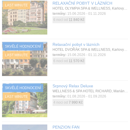
RELAXAČNÍ POBYT V LÁZNÍCH
LAST MINUTE
HOTEL OLYMPIA SPA & WELLNESS, Karlovy Vary, Západní Čechy, Česká republika
termíny:
15.06.2026 - 01.11.2026
6 nocí od
11 840 Kč
Relaxační pobyt v lázních
SKVĚLÉ HODNOCENÍ
HOTEL DVOŘÁK SPA & WELLNESS, Karlovy Vary, Západní Čechy, Česká republika
termíny:
15.06.2026 - 01.11.2026
LAST MINUTE
6 nocí od
11 570 Kč
Srpnový Relax Deluxe
SKVĚLÉ HODNOCENÍ
WELLNESS & SPA HOTEL RICHARD, Mariánské Lázně, Západní Čechy, Česká republika
termíny:
01.08.2026 - 01.09.2026
LAST MINUTE
4 noci od
7 990 Kč
PENZION FAN