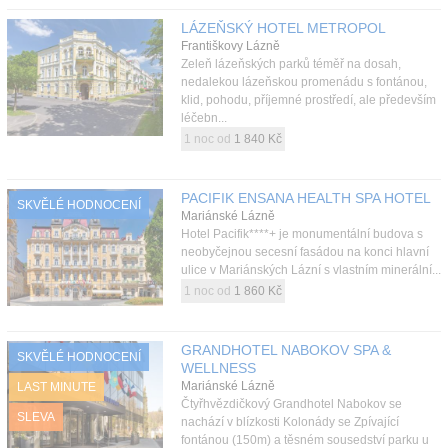
LÁZEŇSKÝ HOTEL METROPOL
Františkovy Lázně
Zeleň lázeňských parků téměř na dosah,
nedalekou lázeňskou promenádu s fontánou,
klid, pohodu, příjemné prostředí, ale především
léčebn...
1 noc od
1 840 Kč
PACIFIK ENSANA HEALTH SPA HOTEL
SKVĚLÉ HODNOCENÍ
Mariánské Lázně
Hotel Pacifik****+ je monumentální budova s
neobyčejnou secesní fasádou na konci hlavní
ulice v Mariánských Lázní s vlastním minerální...
1 noc od
1 860 Kč
GRANDHOTEL NABOKOV SPA &
SKVĚLÉ HODNOCENÍ
WELLNESS
Mariánské Lázně
LAST MINUTE
Čtyřhvězdičkový Grandhotel Nabokov se
SLEVA
nachází v blízkosti Kolonády se Zpívající
fontánou (150m) a těsném sousedství parku u