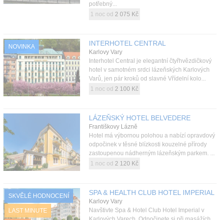
potřebný...
1 noc od
2 075 Kč
INTERHOTEL CENTRAL
NOVINKA
Karlovy Vary
Interhotel Central je elegantní čtyřhvězdičkový
hotel v samotném srdci lázeňských Karlových
Varů, jen pár kroků od slavné Vřídelní kolo...
1 noc od
2 100 Kč
LÁZEŇSKÝ HOTEL BELVEDERE
Františkovy Lázně
Hotel má výbornou polohou a nabízí opravdový
odpočinek v těsné blízkosti kouzelné přírody
zastoupenou nádherným lázeňským parkem. ...
1 noc od
2 120 Kč
SPA & HEALTH CLUB HOTEL IMPERIAL
SKVĚLÉ HODNOCENÍ
Karlovy Vary
Navštivte Spa & Hotel Club Hotel Imperial v
LAST MINUTE
Karlových Varech. Odpočinete si při masážích,