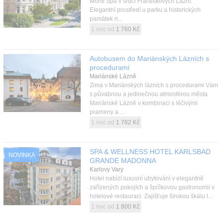
Monti Spa v srdci Františkových Lázní.
Elegantní prostředí u parku a historických
památek n...
1 noc od
1 760 Kč
Autobusem do Mariánských Lázních s
procedurami
Mariánské Lázně
Zima v Mariánských lázních s procedurami Vám
s půvabnou a jedinečnou atmosférou města
Mariánské Lázně v kombinaci s léčivými
prameny a ...
1 noc od
1 782 Kč
SPA & WELLNESS HOTEL KARLSBAD
NOVINKA
GRANDE MADONNA
Karlovy Vary
Hotel nabízí luxusní ubytování v elegantně
zařízených pokojích a špičkovou gastronomii v
hotelové restauraci. Zajišťuje širokou škálu l...
1 noc od
1 800 Kč