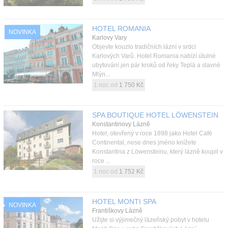
HOTEL ROMANIA
NOVINKA
Karlovy Vary
Objevte kouzlo tradičních lázní v srdci
Karlových Varů. Hotel Romania nabízí útulné
ubytování jen pár kroků od řeky Teplá a slavné
Mlýn...
1 noc od
1 750 Kč
SPA BOUTIQUE HOTEL LÖWENSTEIN
Konstantinovy Lázně
Hotel, otevřený v roce 1898 jako Hotel Café
Continental, nese dnes jméno knížete
Konstantina z Löwensteinu, který lázně koupil v
roce ...
1 noc od
1 752 Kč
HOTEL MONTI SPA
NOVINKA
Františkovy Lázně
Užijte si výjimečný lázeňský pobyt v hotelu