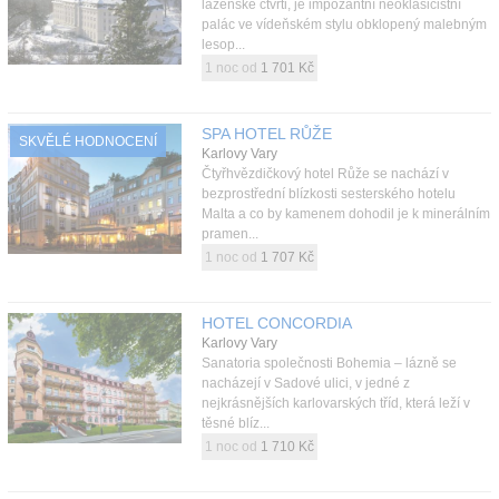
lázeňské čtvrti, je impozantní neoklasicistní
palác ve vídeňském stylu obklopený malebným
lesop...
1 noc od
1 701 Kč
SPA HOTEL RŮŽE
SKVĚLÉ HODNOCENÍ
Karlovy Vary
Čtyřhvězdičkový hotel Růže se nachází v
bezprostřední blízkosti sesterského hotelu
Malta a co by kamenem dohodil je k minerálním
pramen...
1 noc od
1 707 Kč
HOTEL CONCORDIA
Karlovy Vary
Sanatoria společnosti Bohemia – lázně se
nacházejí v Sadové ulici, v jedné z
nejkrásnějších karlovarských tříd, která leží v
těsné blíz...
1 noc od
1 710 Kč