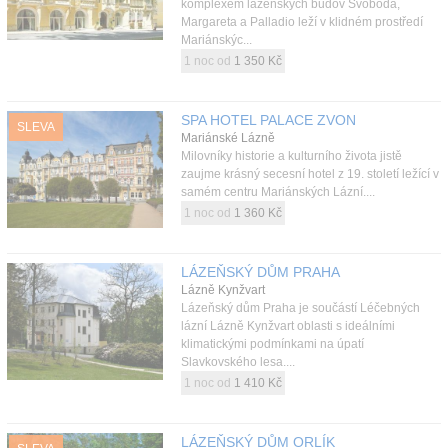
komplexem lázeňských budov Svoboda,
Margareta a Palladio leží v klidném prostředí
Mariánskýc...
1 noc od
1 350 Kč
SPA HOTEL PALACE ZVON
SLEVA
Mariánské Lázně
Milovníky historie a kulturního života jistě
zaujme krásný secesní hotel z 19. století ležící v
samém centru Mariánských Lázní....
1 noc od
1 360 Kč
LÁZEŇSKÝ DŮM PRAHA
Lázně Kynžvart
Lázeňský dům Praha je součástí Léčebných
lázní Lázně Kynžvart oblasti s ideálními
klimatickými podmínkami na úpatí
Slavkovského lesa....
1 noc od
1 410 Kč
LÁZEŇSKÝ DŮM ORLÍK