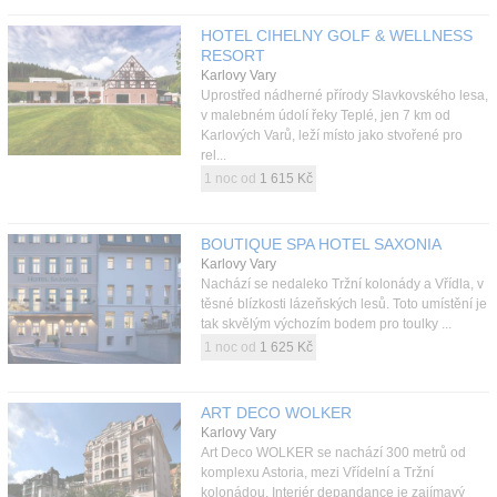
HOTEL CIHELNY GOLF & WELLNESS
RESORT
Karlovy Vary
Uprostřed nádherné přírody Slavkovského lesa,
v malebném údolí řeky Teplé, jen 7 km od
Karlových Varů, leží místo jako stvořené pro
rel...
1 noc od
1 615 Kč
BOUTIQUE SPA HOTEL SAXONIA
Karlovy Vary
Nachází se nedaleko Tržní kolonády a Vřídla, v
těsné blízkosti lázeňských lesů. Toto umístění je
tak skvělým výchozím bodem pro toulky ...
1 noc od
1 625 Kč
ART DECO WOLKER
Karlovy Vary
Art Deco WOLKER se nachází 300 metrů od
komplexu Astoria, mezi Vřídelní a Tržní
kolonádou. Interiér depandance je zajímavý