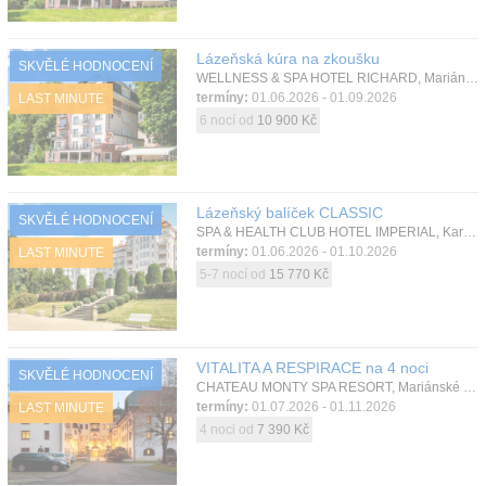
Lázeňská kúra na zkoušku
SKVĚLÉ HODNOCENÍ
WELLNESS & SPA HOTEL RICHARD, Mariánské Lázně, Západní Čechy, Česká republika
termíny:
01.06.2026 - 01.09.2026
LAST MINUTE
6 nocí od
10 900 Kč
Lázeňský balíček CLASSIC
SKVĚLÉ HODNOCENÍ
SPA & HEALTH CLUB HOTEL IMPERIAL, Karlovy Vary, Západní Čechy, Česká republika
termíny:
01.06.2026 - 01.10.2026
LAST MINUTE
5-7 nocí od
15 770 Kč
VITALITA A RESPIRACE na 4 noci
SKVĚLÉ HODNOCENÍ
CHATEAU MONTY SPA RESORT, Mariánské Lázně, Západní Čechy, Česká republika
termíny:
01.07.2026 - 01.11.2026
LAST MINUTE
4 noci od
7 390 Kč