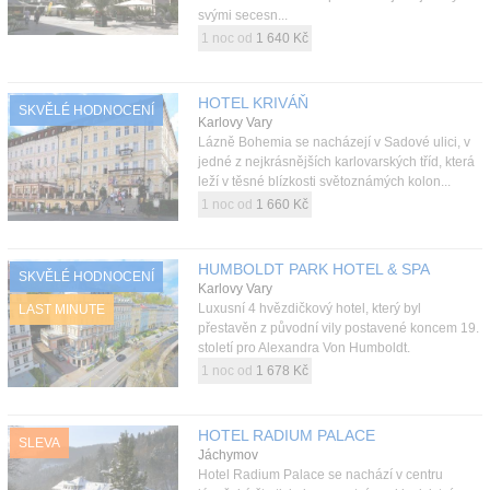
svými secesn...
1 noc od
1 640 Kč
HOTEL KRIVÁŇ
SKVĚLÉ HODNOCENÍ
Karlovy Vary
Lázně Bohemia se nacházejí v Sadové ulici, v
jedné z nejkrásnějších karlovarských tříd, která
leží v těsné blízkosti světoznámých kolon...
1 noc od
1 660 Kč
HUMBOLDT PARK HOTEL & SPA
SKVĚLÉ HODNOCENÍ
Karlovy Vary
Luxusní 4 hvězdičkový hotel, který byl
LAST MINUTE
přestavěn z původní vily postavené koncem 19.
století pro Alexandra Von Humboldt.
1 noc od
1 678 Kč
HOTEL RADIUM PALACE
SLEVA
Jáchymov
Hotel Radium Palace se nachází v centru