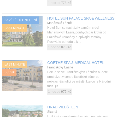
1 noc od
778 Kč
HOTEL SUN PALACE SPA & WELLNESS
SKVĚLÉ HODNOCENÍ
Mariánské Lázně
Hotel Sun se nachází v samém srdci
LAST MINUTE
Mariánských Lázní, pouhých pár kroků od
Lázeňské kolonády a Zpívající fontány.
Poskytuje pohodu a kl...
1 noc od
875 Kč
GOETHE SPA & MEDICAL HOTEL
LAST MINUTE
Františkovy Lázně
Pokud se ve Františkových Lázních budete
SLEVA
procházet v centru lázeňské zóny, po
nejkrásnější ulici ve městě, kterou je Národní
třída, jis...
1 noc od
975 Kč
HRAD VILDŠTEJN
Skalná
Unikátní a nevídané ubytování na nejstarším