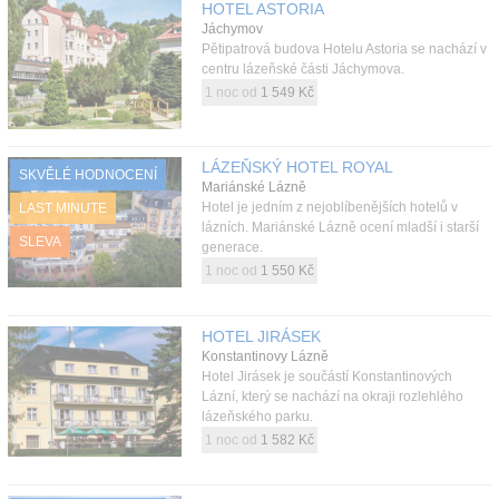
HOTEL ASTORIA
Jáchymov
Pětipatrová budova Hotelu Astoria se nachází v
centru lázeňské části Jáchymova.
1 noc od
1 549 Kč
LÁZEŇSKÝ HOTEL ROYAL
SKVĚLÉ HODNOCENÍ
Mariánské Lázně
Hotel je jedním z nejoblíbenějších hotelů v
LAST MINUTE
lázních. Mariánské Lázně ocení mladší i starší
SLEVA
generace.
1 noc od
1 550 Kč
HOTEL JIRÁSEK
Konstantinovy Lázně
Hotel Jirásek je součástí Konstantinových
Lázní, který se nachází na okraji rozlehlého
lázeňského parku.
1 noc od
1 582 Kč