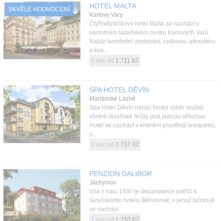
HOTEL MALTA
SKVĚLÉ HODNOCENÍ
Karlovy Vary
Čtyřhvězdičkový hotel Malta se nachází v
samotném lázeňském centru Karlových Varů.
Nabízí komfortní ubytování, rodinnou atmosféru
a kva...
1 noc od
1 711 Kč
SPA HOTEL DĚVÍN
Mariánské Lázně
Spa Hotel Děvín nabízí široký výběr služeb
včetně lázeňské léčby pod jednou střechou.
Hotel se nachází v klidném prostředí lesoparku,
s...
1 noc od
1 737 Kč
PENZION DALIBOR
Jáchymov
Vila z roku 1930 je depandance patřící k
lázeňskému hotelu Běhounek, v jehož blízkosti
se nachází.
1 noc od
1 750 Kč