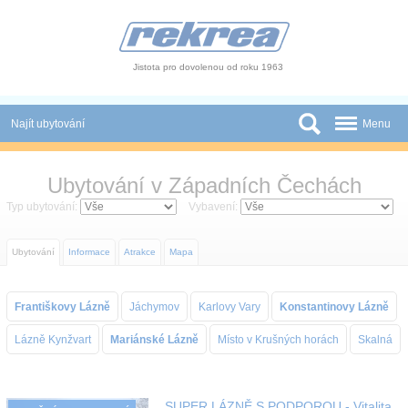
Panel pro správu cookies
Jistota pro dovolenou od roku 1963
Najít ubytování
Menu
Státy
Ubytování v Západních Čechách
Slevy a Last Minute
Typ ubytování:
Vybavení:
Autobusové zájezdy
Ubytování
Informace
Atrakce
Mapa
Skupiny a konference
Františkovy Lázně
Jáchymov
Karlovy Vary
Konstantinovy Lázně
Novinky
Lázně Kynžvart
Mariánské Lázně
Místo v Krušných horách
Skalná
Atrakce
O nás
SUPER LÁZNĚ S PODPOROU - Vitalita