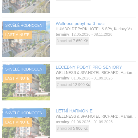
Wellness pobyt na 3 noci
SKVĚLÉ HODNOCENÍ
HUMBOLDT PARK HOTEL & SPA, Karlovy Vary, Západní Čechy, Česká republika
termíny:
12.05.2026 - 08.11.2026
LAST MINUTE
3 noci od
7 650 Kč
LÉČEBNÝ POBYT PRO SENIORY
SKVĚLÉ HODNOCENÍ
WELLNESS & SPA HOTEL RICHARD, Mariánské Lázně, Západní Čechy, Česká republika
termíny:
01.06.2026 - 01.09.2026
LAST MINUTE
7 nocí od
12 900 Kč
LETNÍ HARMONIE
SKVĚLÉ HODNOCENÍ
WELLNESS & SPA HOTEL RICHARD, Mariánské Lázně, Západní Čechy, Česká republika
termíny:
01.06.2026 - 01.09.2026
LAST MINUTE
3 noci od
5 900 Kč