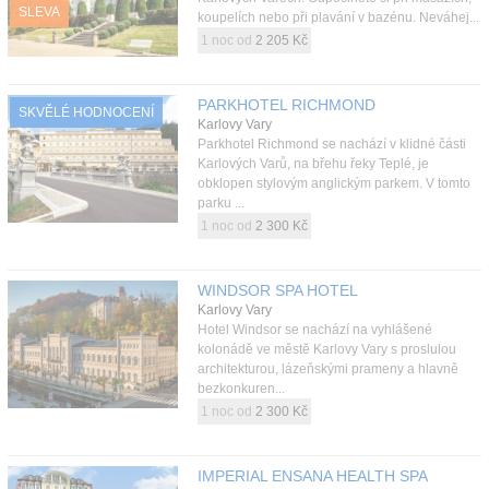
SLEVA
koupelích nebo při plavání v bazénu. Neváhej...
1 noc od
2 205 Kč
PARKHOTEL RICHMOND
SKVĚLÉ HODNOCENÍ
Karlovy Vary
Parkhotel Richmond se nachází v klidné části
Karlových Varů, na břehu řeky Teplé, je
obklopen stylovým anglickým parkem. V tomto
parku ...
1 noc od
2 300 Kč
WINDSOR SPA HOTEL
Karlovy Vary
Hotel Windsor se nachází na vyhlášené
kolonádě ve městě Karlovy Vary s proslulou
architekturou, lázeňskými prameny a hlavně
bezkonkuren...
1 noc od
2 300 Kč
IMPERIAL ENSANA HEALTH SPA