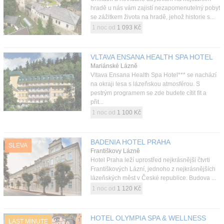
hradě u nás vám zajistí nezapomenutelný pobyt
se zážitkem života na hradě, jehož historie s...
1 noc od
1 093 Kč
VLTAVA ENSANA HEALTH SPA HOTEL
Mariánské Lázně
Vltava Ensana Health Spa Hotel*** se nachází
na okraji lesa s lázeňskou atmosférou. S
pestrým programem se zde budete cítit fit a
přit...
1 noc od
1 100 Kč
BADENIA HOTEL PRAHA
SLEVA
Františkovy Lázně
Hotel Praha leží uprostřed nejkrásnější čtvrti
Františkových Lázní, jednoho z nejkrásnějších
lázeňských měst v České republice. Budova ...
1 noc od
1 120 Kč
HOTEL OLYMPIA SPA & WELLNESS
LAST MINUTE