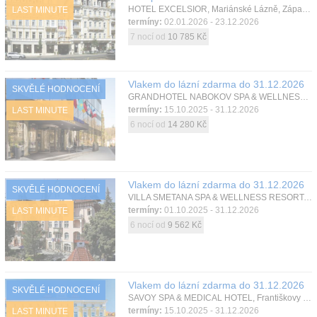
HOTEL EXCELSIOR, Mariánské Lázně, Západní Čechy, Česká republika
LAST MINUTE
termíny:
02.01.2026 - 23.12.2026
7 nocí od
10 785 Kč
Vlakem do lázní zdarma do 31.12.2026
SKVĚLÉ HODNOCENÍ
GRANDHOTEL NABOKOV SPA & WELLNESS , Mariánské Lázně, Západní Čechy, Česká republika
termíny:
15.10.2025 - 31.12.2026
LAST MINUTE
6 nocí od
14 280 Kč
Vlakem do lázní zdarma do 31.12.2026
SKVĚLÉ HODNOCENÍ
VILLA SMETANA SPA & WELLNESS RESORT, Karlovy Vary, Západní Čechy, Česká republika
termíny:
01.10.2025 - 31.12.2026
LAST MINUTE
6 nocí od
9 562 Kč
Vlakem do lázní zdarma do 31.12.2026
SKVĚLÉ HODNOCENÍ
SAVOY SPA & MEDICAL HOTEL, Františkovy Lázně, Západní Čechy, Česká republika
termíny:
15.10.2025 - 31.12.2026
LAST MINUTE