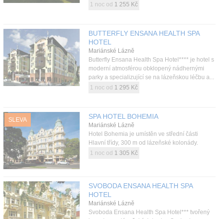
1 noc od
1 255 Kč
BUTTERFLY ENSANA HEALTH SPA
HOTEL
Mariánské Lázně
Butterfly Ensana Health Spa Hotel**** je hotel s
moderní atmosférou obklopený nádhernými
parky a specializující se na lázeňskou léčbu a...
1 noc od
1 295 Kč
SPA HOTEL BOHEMIA
SLEVA
Mariánské Lázně
Hotel Bohemia je umístěn ve střední části
Hlavní třídy, 300 m od lázeňské kolonády.
1 noc od
1 305 Kč
SVOBODA ENSANA HEALTH SPA
HOTEL
Mariánské Lázně
Svoboda Ensana Health Spa Hotel*** tvořený