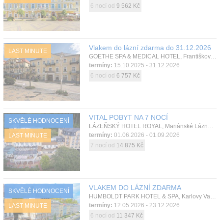
6 nocí od
9 562 Kč
Vlakem do lázní zdarma do 31.12.2026
LAST MINUTE
GOETHE SPA & MEDICAL HOTEL, Františkovy Lázně, Západní Čechy, Česká republika
termíny:
15.10.2025 - 31.12.2026
6 nocí od
6 757 Kč
VITAL POBYT NA 7 NOCÍ
SKVĚLÉ HODNOCENÍ
LÁZEŇSKÝ HOTEL ROYAL, Mariánské Lázně, Západní Čechy, Česká republika
termíny:
01.06.2026 - 01.09.2026
LAST MINUTE
7 nocí od
14 875 Kč
VLAKEM DO LÁZNÍ ZDARMA
SKVĚLÉ HODNOCENÍ
HUMBOLDT PARK HOTEL & SPA, Karlovy Vary, Západní Čechy, Česká republika
termíny:
12.05.2026 - 23.12.2026
LAST MINUTE
6 nocí od
11 347 Kč