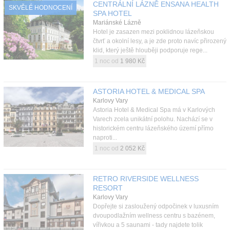
CENTRÁLNÍ LÁZNĚ ENSANA HEALTH
SKVĚLÉ HODNOCENÍ
SPA HOTEL
Mariánské Lázně
Hotel je zasazen mezi poklidnou lázeňskou
čtvrť a okolní lesy, a je zde proto navíc přirozený
klid, který ještě hlouběji podporuje rege...
1 noc od
1 980 Kč
ASTORIA HOTEL & MEDICAL SPA
Karlovy Vary
Astoria Hotel & Medical Spa má v Karlových
Varech zcela unikátní polohu. Nachází se v
historickém centru lázeňského území přímo
naproti...
1 noc od
2 052 Kč
RETRO RIVERSIDE WELLNESS
RESORT
Karlovy Vary
Dopřejte si zasloužený odpočinek v luxusním
dvoupodlažním wellness centru s bazénem,
vířivkou a 5 saunami - tady najdete tolik