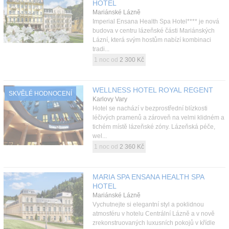
HOTEL
Mariánské Lázně
Imperial Ensana Health Spa Hotel**** je nová
budova v centru lázeňské části Mariánských
Lázní, která svým hostům nabízí kombinaci
tradi...
1 noc od
2 300 Kč
WELLNESS HOTEL ROYAL REGENT
SKVĚLÉ HODNOCENÍ
Karlovy Vary
Hotel se nachází v bezprostřední blízkosti
léčivých pramenů a zároveň na velmi klidném a
tichém místě lázeňské zóny. Lázeňská péče,
wel...
1 noc od
2 360 Kč
MARIA SPA ENSANA HEALTH SPA
HOTEL
Mariánské Lázně
Vychutnejte si elegantní styl a poklidnou
atmosféru v hotelu Centrální Lázně a v nově
zrekonstruovaných luxusních pokojů v křídle