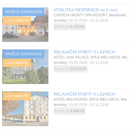
VITALITA A RESPIRACE na 5 nocí
SKVĚLÉ HODNOCENÍ
CHATEAU MONTY SPA RESORT, Mariánské Lázně, Západní Čechy, Česká republika
termíny:
01.07.2026 - 01.11.2026
LAST MINUTE
5 nocí od
9 235 Kč
RELAXAČNÍ POBYT V LÁZNÍCH
SKVĚLÉ HODNOCENÍ
HOTEL SUN PALACE SPA & WELLNESS, Mariánské Lázně, Západní Čechy, Česká republika
termíny:
15.06.2026 - 01.11.2026
LAST MINUTE
6 nocí od
10 210 Kč
RELAXAČNÍ POBYT V LÁZNÍCH
LAST MINUTE
HOTEL BELVEDERE SPA & WELLNESS, Mariánské Lázně, Západní Čechy, Česká republika
termíny:
15.06.2026 - 01.11.2026
6 nocí od
9 490 Kč