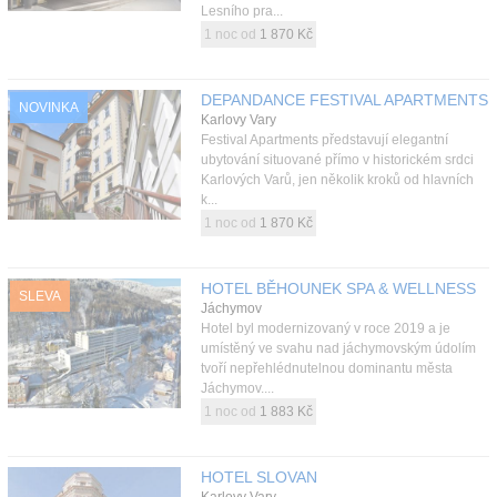
Lesního pra...
1 noc od
1 870 Kč
DEPANDANCE FESTIVAL APARTMENTS
NOVINKA
Karlovy Vary
Festival Apartments představují elegantní
ubytování situované přímo v historickém srdci
Karlových Varů, jen několik kroků od hlavních
k...
1 noc od
1 870 Kč
HOTEL BĚHOUNEK SPA & WELLNESS
SLEVA
Jáchymov
Hotel byl modernizovaný v roce 2019 a je
umístěný ve svahu nad jáchymovským údolím
tvoří nepřehlédnutelnou dominantu města
Jáchymov....
1 noc od
1 883 Kč
HOTEL SLOVAN