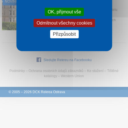
NOVINKA
Františkovy Lázně
Kontakt
Užijte si výjimečný lázeňský pobyt v hotelu
OK, přijmout vše
Monti Spa v srdci Františkových Lázní.
Elegantní prostředí u parku a historických
Odmítnout všechny cookies
památek n...
1 noc od
1 760 Kč
Přizpůsobit
Sledujte Rekreu na Facebooku
Podmínky
–
Ochrana osobních údajů zákazníků
–
Ke stažení
–
Tištěné
katalogy
–
Western Union
© 2005 – 2026 DCK Rekrea Ostrava