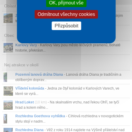
OK, přijmout vše
Oblast
Odmítnout všechny cookies
Západní Čechy
- Západní Čechy jsou známé především lázeňským
trojúhelníkem: Kar...
Přizpůsobit
Obec
Karlovy Vary
- Karlovy Vary jsou město léčivých pramenů, bohaté
historie, překrásn...
Nej atrakce v okolí
Pozemní lanová dráha Diana
- Lanová dráha Diana je tradičním a
oblíbeným doprav...
Vřídelní kolonáda
- Jedna ze čtyř kolonád v Karlových Varech, ve
které se vyrá...
Hrad Loket
(10 km)
- Na skalnatém vrchu, nad řekou Ohří, se tyčí
hrad a kolem něho...
Rozhledna Goethova vyhlídka
- Cihlová rozhledna v novogotickém
stylu stojí v nadm...
Rozhledna Diana
- Věž z roku 1914 najdete na Výšině přátelství nad