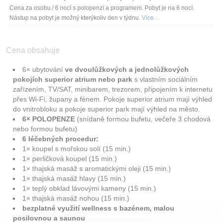
Cena za osobu / 6 nocí s polopenzí a programem. Pobyt je na 6 nocí.
Nástup na pobyt je možný kterýkoliv den v týdnu.
Více…
Cena obsahuje
6× ubytování
ve dvoulůžkových a jednolůžkových
pokojích superior atrium nebo park
s vlastním sociálním
zařízením, TV/SAT, minibarem, trezorem, připojením k internetu
přes Wi-Fi, župany a fénem. Pokoje superior atrium mají výhled
do vnitrobloku a pokoje superior park mají výhled na město.
6× POLOPENZE
(snídaně formou bufetu, večeře 3 chodová
nebo formou bufetu)
6 léčebných procedur:
1× koupel s mořskou solí (15 min.)
1× perličková koupel (15 min.)
1× thajská masáž s aromatickými oleji (15 min.)
1× thajská masáž hlavy (15 min.)
1× teplý obklad lávovými kameny (15 min.)
1× thajská masáž nohou (15 min.)
bezplatné využití wellness s bazénem, malou
posilovnou a saunou