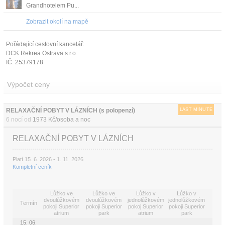
Grandhotelem Pu...
Zobrazit okolí na mapě
Pořádající cestovní kancelář:
DCK Rekrea Ostrava s.r.o.
IČ: 25379178
Výpočet ceny
RELAXAČNÍ POBYT V LÁZNÍCH (s polopenzí)
LAST MINUTE
6 nocí od
1973 Kč/osoba a noc
RELAXAČNÍ POBYT V LÁZNÍCH
Platí 15. 6. 2026 - 1. 11. 2026
Kompletní ceník
Lůžko ve
Lůžko ve
Lůžko v
Lůžko v
dvoulůžkovém
dvoulůžkovém
jednolůžkovém
jednolůžkovém
Termín
pokoji Superior
pokoji Superior
pokoj Superior
pokoji Superior
atrium
park
atrium
park
15. 06.