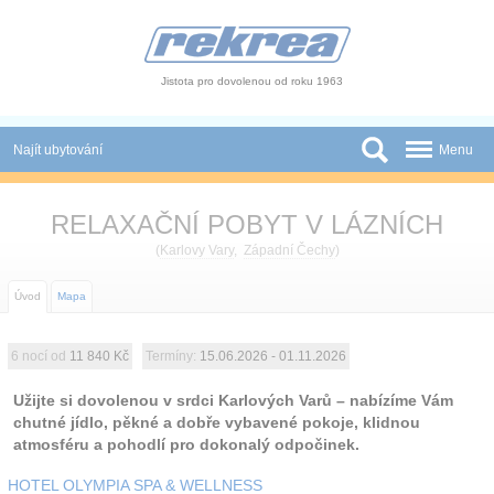
Panel pro správu cookies
Jistota pro dovolenou od roku 1963
Najít ubytování
Menu
Státy
RELAXAČNÍ POBYT V LÁZNÍCH
Slevy a Last Minute
(
Karlovy Vary
,
Západní Čechy
)
Autobusové zájezdy
Úvod
Mapa
Skupiny a konference
6 nocí od
11 840 Kč
Termíny:
15.06.2026 - 01.11.2026
Novinky
Užijte si dovolenou v srdci Karlových Varů – nabízíme Vám
chutné jídlo, pěkné a dobře vybavené pokoje, klidnou
Atrakce
atmosféru a pohodlí pro dokonalý odpočinek.
O nás
HOTEL OLYMPIA SPA & WELLNESS