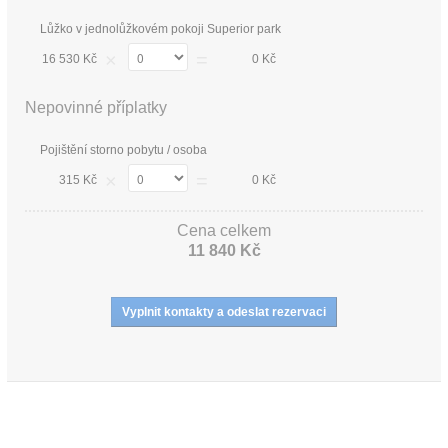
Lůžko v jednolůžkovém pokoji Superior park
×
=
16 530 Kč
0 Kč
Nepovinné příplatky
Pojištění storno pobytu / osoba
×
=
315 Kč
0 Kč
Cena celkem
11 840 Kč