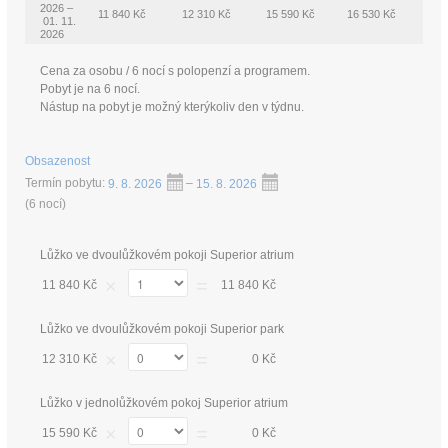
2026 –
11 840 Kč
12 310 Kč
15 590 Kč
16 530 Kč
01. 11.
2026
Cena za osobu / 6 nocí s polopenzí a programem.
Pobyt je na 6 nocí.
Nástup na pobyt je možný kterýkoliv den v týdnu.
Obsazenost
Termín pobytu:
9. 8. 2026
–
15. 8. 2026
(
6 nocí
)
Lůžko ve dvoulůžkovém pokoji Superior atrium
×
=
11 840 Kč
11 840 Kč
Lůžko ve dvoulůžkovém pokoji Superior park
×
=
12 310 Kč
0 Kč
Lůžko v jednolůžkovém pokoj Superior atrium
×
=
15 590 Kč
0 Kč